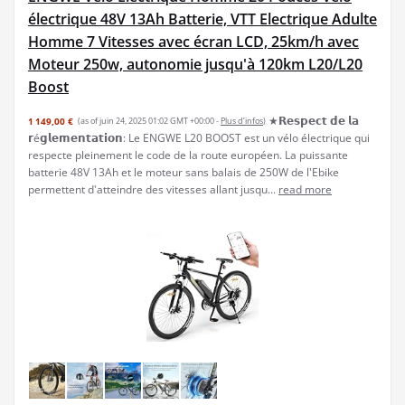
électrique 48V 13Ah Batterie, VTT Electrique Adulte
Homme 7 Vitesses avec écran LCD, 25km/h avec
Moteur 250w, autonomie jusqu'à 120km L20/L20
Boost
★𝗥𝗲𝘀𝗽𝗲𝗰𝘁 𝗱𝗲 𝗹𝗮
1 149,00 €
(as of juin 24, 2025 01:02 GMT +00:00 -
Plus d’infos
)
𝗿é𝗴𝗹𝗲𝗺𝗲𝗻𝘁𝗮𝘁𝗶𝗼𝗻: Le ENGWE L20 BOOST est un vélo électrique qui
respecte pleinement le code de la route européen. La puissante
batterie 48V 13Ah et le moteur sans balais de 250W de l'Ebike
permettent d'atteindre des vitesses allant jusqu...
read more