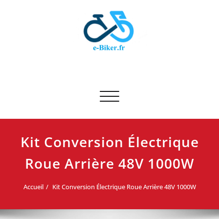
Skip
to
content
E-biker.fr
Test de produit de vélo
Afficher/masquer la navigation
Kit Conversion Électrique
Roue Arrière 48V 1000W
Accueil
Kit Conversion Électrique Roue Arrière 48V 1000W