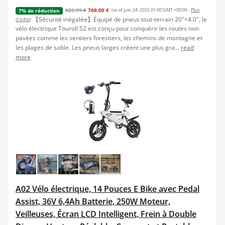
829,99 €
769,00 €
(as of juin 24, 2025 01:00 GMT +00:00 -
Plus
7% de réduction
【Sécurité inégalée】Équipé de pneus tout-terrain 20"×4.0", le
d’infos
)
vélo électrique Touroll S2 est conçu pour conquérir les routes non
pavées comme les sentiers forestiers, les chemins de montagne et
les plages de sable. Les pneus larges créent une plus gra...
read
more
A02 Vélo électrique, 14 Pouces E Bike avec Pedal
Assist, 36V 6,4Ah Batterie, 250W Moteur,
Veilleuses, Écran LCD Intelligent, Frein à Double