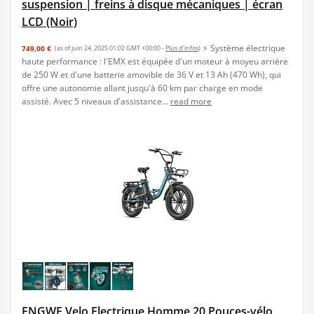
suspension | freins à disque mécaniques | écran
LCD (Noir)
⚡ Système électrique
749,00 €
(as of juin 24, 2025 01:02 GMT +00:00 -
Plus d’infos
)
haute performance : l'EMX est équipée d'un moteur à moyeu arrière
de 250 W et d'une batterie amovible de 36 V et 13 Ah (470 Wh), qui
offre une autonomie allant jusqu'à 60 km par charge en mode
assisté. Avec 5 niveaux d'assistance...
read more
ENGWE Velo Electrique Homme 20 Pouces-vélo