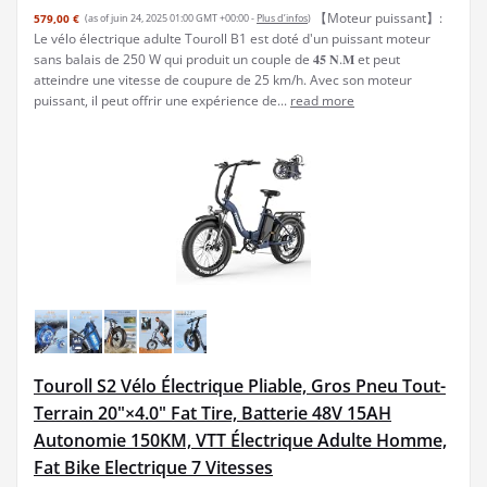
【Moteur puissant】:
579,00 €
(as of juin 24, 2025 01:00 GMT +00:00 -
Plus d’infos
)
Le vélo électrique adulte Touroll B1 est doté d'un puissant moteur
sans balais de 250 W qui produit un couple de 𝟒𝟓 𝐍.𝐌 et peut
atteindre une vitesse de coupure de 25 km/h. Avec son moteur
puissant, il peut offrir une expérience de...
read more
Touroll S2 Vélo Électrique Pliable, Gros Pneu Tout-
Terrain 20"×4.0" Fat Tire, Batterie 48V 15AH
Autonomie 150KM, VTT Électrique Adulte Homme,
Fat Bike Electrique 7 Vitesses