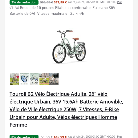
389,99 €
379,99 €
(as of juin 24, 2025 01:00 GMT +00:00 -
Plus
3% de réduction
Roues de 16 pouces Pliable et confortable Puissant: 36V
d’infos
)
Batterie de 6Ah Vitesse maximale : 25 km/h
Touroll B2 Vélo Électrique Adulte, 26" vélo
électrique Urbain, 36V 15.6Ah Batterie Amovible,
Vélo de Ville électrique 250W, 7 Vitesses, E-Bike
Urbain pour Adulte, Vélos électriques Homme
Femme
729,99 €
669,99 €
(as of juin 24, 2025 01:00 GMT +00:00 -
Plus
8% de réduction