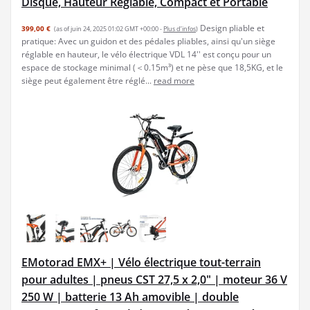
Disque, Hauteur Réglable, Compact et Portable
Design pliable et
399,00 €
(as of juin 24, 2025 01:02 GMT +00:00 -
Plus d’infos
)
pratique: Avec un guidon et des pédales pliables, ainsi qu'un siège
réglable en hauteur, le vélo électrique VDL 14'' est conçu pour un
espace de stockage minimal (＜0.15m³) et ne pèse que 18,5KG, et le
siège peut également être réglé...
read more
EMotorad EMX+ | Vélo électrique tout-terrain
pour adultes | pneus CST 27,5 x 2,0" | moteur 36 V
250 W | batterie 13 Ah amovible | double