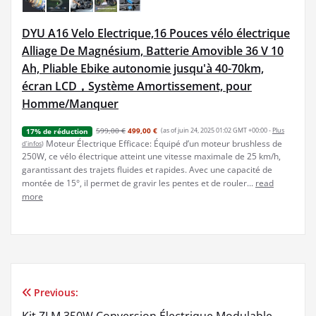
DYU A16 Velo Electrique,16 Pouces vélo électrique
Alliage De Magnésium, Batterie Amovible 36 V 10
Ah, Pliable Ebike autonomie jusqu'à 40-70km,
écran LCD，Système Amortissement, pour
Homme/Manquer
599,00 €
499,00 €
(as of juin 24, 2025 01:02 GMT +00:00 -
Plus
17% de réduction
Moteur Électrique Efficace: Équipé d’un moteur brushless de
d’infos
)
250W, ce vélo électrique atteint une vitesse maximale de 25 km/h,
garantissant des trajets fluides et rapides. Avec une capacité de
montée de 15°, il permet de gravir les pentes et de rouler...
read
more
Previous:
Navigation
Kit ZLM 350W Conversion Électrique Modulable