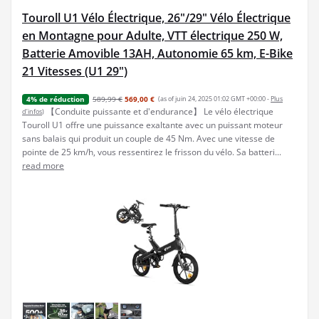
Touroll U1 Vélo Électrique, 26"/29" Vélo Électrique
en Montagne pour Adulte, VTT électrique 250 W,
Batterie Amovible 13AH, Autonomie 65 km, E-Bike
21 Vitesses (U1 29")
589,99 €
569,00 €
(as of juin 24, 2025 01:02 GMT +00:00 -
Plus
4% de réduction
【Conduite puissante et d'endurance】 Le vélo électrique
d’infos
)
Touroll U1 offre une puissance exaltante avec un puissant moteur
sans balais qui produit un couple de 45 Nm. Avec une vitesse de
pointe de 25 km/h, vous ressentirez le frisson du vélo. Sa batteri...
read more