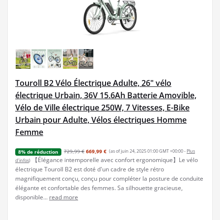
Touroll B2 Vélo Électrique Adulte, 26" vélo
électrique Urbain, 36V 15.6Ah Batterie Amovible,
Vélo de Ville électrique 250W, 7 Vitesses, E-Bike
Urbain pour Adulte, Vélos électriques Homme
Femme
729,99 €
669,99 €
(as of juin 24, 2025 01:00 GMT +00:00 -
Plus
8% de réduction
【Élégance intemporelle avec confort ergonomique】Le vélo
d’infos
)
électrique Touroll B2 est doté d'un cadre de style rétro
magnifiquement conçu, conçu pour compléter la posture de conduite
élégante et confortable des femmes. Sa silhouette gracieuse,
disponible...
read more