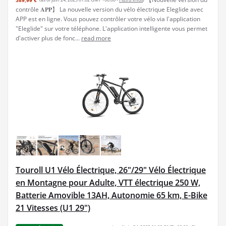
589,99 €
(as of juin 24, 2025 01:02 GMT +00:00 -
Plus d’infos
)
contrôle 𝐀𝐏𝐏】 La nouvelle version du vélo électrique Eleglide avec
APP est en ligne. Vous pouvez contrôler votre vélo via l'application
"Eleglide" sur votre téléphone. L'application intelligente vous permet
d'activer plus de fonc...
read more
Touroll U1 Vélo Électrique, 26"/29" Vélo Électrique
en Montagne pour Adulte, VTT électrique 250 W,
Batterie Amovible 13AH, Autonomie 65 km, E-Bike
21 Vitesses (U1 29")