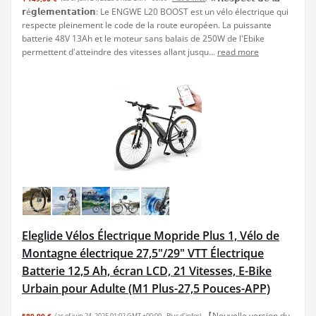
𝗿é𝗴𝗹𝗲𝗺𝗲𝗻𝘁𝗮𝘁𝗶𝗼𝗻: Le ENGWE L20 BOOST est un vélo électrique qui
respecte pleinement le code de la route européen. La puissante
batterie 48V 13Ah et le moteur sans balais de 250W de l'Ebike
permettent d'atteindre des vitesses allant jusqu...
read more
Eleglide Vélos Électrique Mopride Plus 1, Vélo de
Montagne électrique 27,5"/29" VTT Électrique
Batterie 12,5 Ah, écran LCD, 21 Vitesses, E-Bike
Urbain pour Adulte (M1 Plus-27,5 Pouces-APP)
【Nouvelle version du