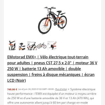
EMotorad EMX+ | Vélo électrique tout-terrain
pour adultes | pneus CST 27,5 x 2,0" | moteur 36 V
250 W | batterie 13 Ah amovible | double
suspension | freins à disque mécaniques | écran
LCD (Noir)
⚡ Système électrique
749,00 €
(as of juin 24, 2025 01:02 GMT +00:00 -
Plus d’infos
)
haute performance : l'EMX est équipée d'un moteur à moyeu arrière
de 250 W et d'une batterie amovible de 36 V et 13 Ah (470 Wh), qui
offre une autonomie allant jusqu'à 60 km par charge en mode