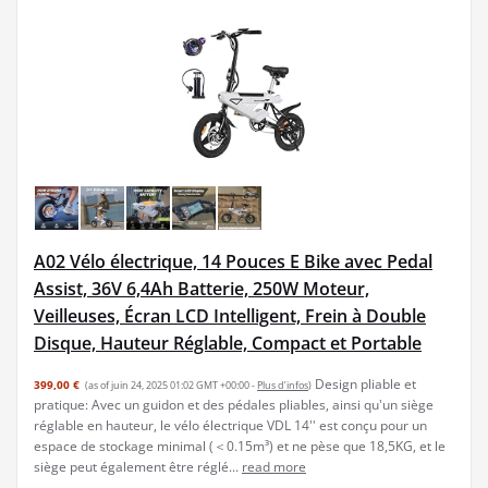
A02 Vélo électrique, 14 Pouces E Bike avec Pedal
Assist, 36V 6,4Ah Batterie, 250W Moteur,
Veilleuses, Écran LCD Intelligent, Frein à Double
Disque, Hauteur Réglable, Compact et Portable
Design pliable et
399,00 €
(as of juin 24, 2025 01:02 GMT +00:00 -
Plus d’infos
)
pratique: Avec un guidon et des pédales pliables, ainsi qu'un siège
réglable en hauteur, le vélo électrique VDL 14'' est conçu pour un
espace de stockage minimal (＜0.15m³) et ne pèse que 18,5KG, et le
siège peut également être réglé...
read more