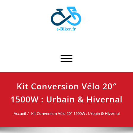
Skip
to
content
E-biker.fr
Test de produit de vélo
Afficher/masquer la navigation
Kit Conversion Vélo 20″
1500W : Urbain & Hivernal
Accueil
Kit Conversion Vélo 20″ 1500W : Urbain & Hivernal