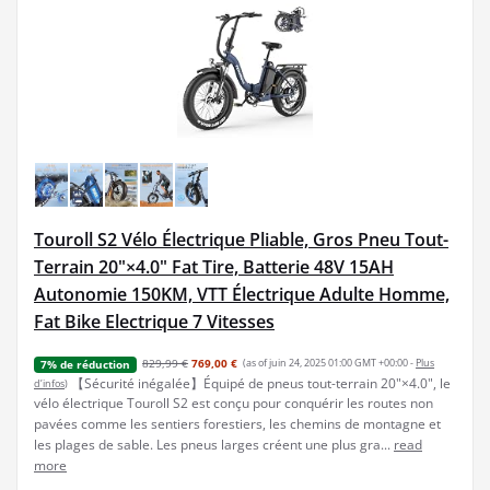
Touroll S2 Vélo Électrique Pliable, Gros Pneu Tout-
Terrain 20"×4.0" Fat Tire, Batterie 48V 15AH
Autonomie 150KM, VTT Électrique Adulte Homme,
Fat Bike Electrique 7 Vitesses
829,99 €
769,00 €
(as of juin 24, 2025 01:00 GMT +00:00 -
Plus
7% de réduction
【Sécurité inégalée】Équipé de pneus tout-terrain 20"×4.0", le
d’infos
)
vélo électrique Touroll S2 est conçu pour conquérir les routes non
pavées comme les sentiers forestiers, les chemins de montagne et
les plages de sable. Les pneus larges créent une plus gra...
read
more