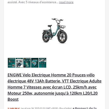
assisté. Avec 5 niveaux d'assistance...
read more
ENGWE Velo Electrique Homme 20 Pouces-vélo
électrique 48V 13Ah Batterie, VTT Electrique Adulte
Homme 7 Vitesses avec écran LCD, 25km/h avec
Moteur 250w, autonomie jusqu'à 120km L20/L20
Boost
★𝗥𝗲𝘀𝗽𝗲𝗰𝘁 𝗱𝗲 𝗹𝗮
1 149,00 €
(as of juin 24, 2025 01:02 GMT +00:00 -
Plus d’infos
)