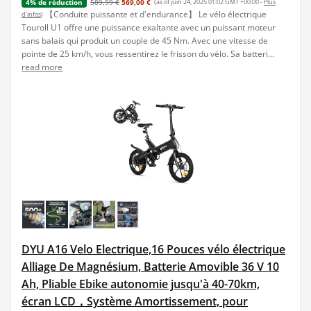
589,99 €
569,00 €
(as of juin 24, 2025 01:02 GMT +00:00 -
Plus
4% de réduction
【Conduite puissante et d'endurance】 Le vélo électrique
d’infos
)
Touroll U1 offre une puissance exaltante avec un puissant moteur
sans balais qui produit un couple de 45 Nm. Avec une vitesse de
pointe de 25 km/h, vous ressentirez le frisson du vélo. Sa batteri...
read more
DYU A16 Velo Electrique,16 Pouces vélo électrique
Alliage De Magnésium, Batterie Amovible 36 V 10
Ah, Pliable Ebike autonomie jusqu'à 40-70km,
écran LCD，Système Amortissement, pour