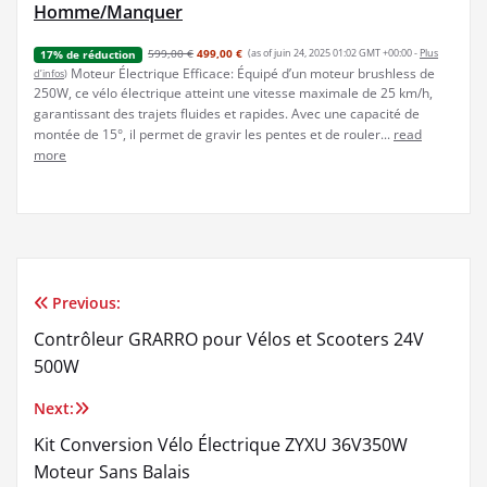
Homme/Manquer
599,00 €
499,00 €
(as of juin 24, 2025 01:02 GMT +00:00 -
Plus
17% de réduction
Moteur Électrique Efficace: Équipé d’un moteur brushless de
d’infos
)
250W, ce vélo électrique atteint une vitesse maximale de 25 km/h,
garantissant des trajets fluides et rapides. Avec une capacité de
montée de 15°, il permet de gravir les pentes et de rouler...
read
more
Previous:
Navigation
Contrôleur GRARRO pour Vélos et Scooters 24V
de
500W
l’article
Next:
Kit Conversion Vélo Électrique ZYXU 36V350W
Moteur Sans Balais