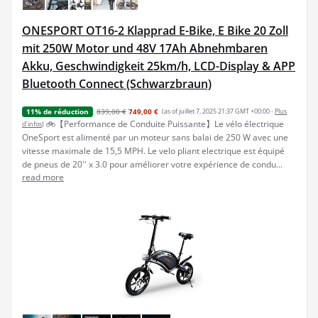
ONESPORT OT16-2 Klapprad E-Bike, E Bike 20 Zoll
mit 250W Motor und 48V 17Ah Abnehmbaren
Akku, Geschwindigkeit 25km/h, LCD-Display & APP
Bluetooth Connect (Schwarzbraun)
839,00 €
749,00 €
(as of juillet 7, 2025 21:37 GMT +00:00 -
Plus
11% de réduction
🚲【Performance de Conduite Puissante】Le vélo électrique
d’infos
)
OneSport est alimenté par un moteur sans balai de 250 W avec une
vitesse maximale de 15,5 MPH. Le velo pliant electrique est équipé
de pneus de 20'' x 3.0 pour améliorer votre expérience de condu...
read more