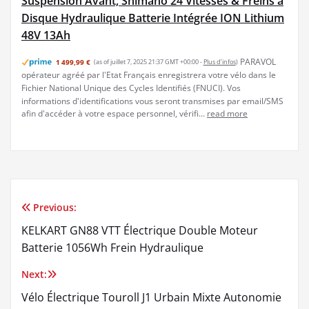
Suspension Avant, Shimano 24 Vitesses & Freins a
Disque Hydraulique Batterie Intégrée ION Lithium
48V 13Ah
PARAVOL
1 499,99 €
(as of juillet 7, 2025 21:37 GMT +00:00 -
Plus d’infos
)
opérateur agréé par l'Etat Français enregistrera votre vélo dans le
Fichier National Unique des Cycles Identifiés (FNUCI). Vos
informations d'identifications vous seront transmises par email/SMS
afin d'accéder à votre espace personnel, vérifi...
read more
Previous:
Navigation
KELKART GN88 VTT Électrique Double Moteur
de
Batterie 1056Wh Frein Hydraulique
l’article
Next:
Vélo Électrique Touroll J1 Urbain Mixte Autonomie