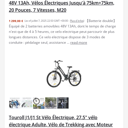
48V 13Ah, Vélos Électriques Jusqu'à 75km+75km,
20 Pouces, 7 Vitesses, M20
【Batterie double】
1 299,00 €
(as of juillet 7, 2025 22:50 GMT +00:00 -
Plus d’infos
)
Équipé de 2 batteries amovibles 48V 13Ah, dont le temps de charge
n'est que de 4 à 5 heures, ce velo electrique peut parcourir de plus
longues distances. Ce velo electrique dispose de 3 modes de
conduite : pédalage seul, assistance ...
read more
Touroll J1/J1 St Vélo Électrique, 27.5" vélo
électrique Adulte, Vélo de Trekking avec Moteur