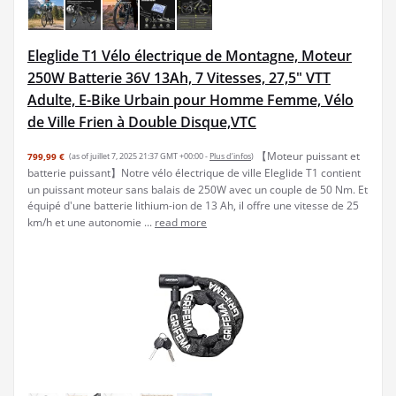
Eleglide T1 Vélo électrique de Montagne, Moteur
250W Batterie 36V 13Ah, 7 Vitesses, 27,5" VTT
Adulte, E-Bike Urbain pour Homme Femme, Vélo
de Ville Frien à Double Disque,VTC
【Moteur puissant et
799,99 €
(as of juillet 7, 2025 21:37 GMT +00:00 -
Plus d’infos
)
batterie puissant】Notre vélo électrique de ville Eleglide T1 contient
un puissant moteur sans balais de 250W avec un couple de 50 Nm. Et
équipé d'une batterie lithium-ion de 13 Ah, il offre une vitesse de 25
km/h et une autonomie ...
read more