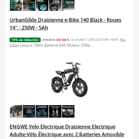
UrbanGlide Draisienne e-Bike 140 Black - Roues
14'' - 250W - 5Ah
399,00 €
337,98 €
(as of juillet 7, 2025 22:57 GMT +00:00 -
Plus
15% de réduction
jusqu'à 18Km Batterie 6Ah Moteur 250w
d’infos
)
ENGWE Velo Electrique Draisienne Electrique
Adulte-Vélo Électrique avec 2 Batteries Amovible