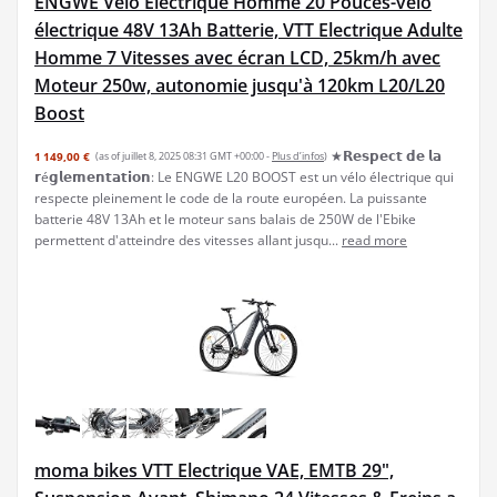
ENGWE Velo Electrique Homme 20 Pouces-vélo
électrique 48V 13Ah Batterie, VTT Electrique Adulte
Homme 7 Vitesses avec écran LCD, 25km/h avec
Moteur 250w, autonomie jusqu'à 120km L20/L20
Boost
★𝗥𝗲𝘀𝗽𝗲𝗰𝘁 𝗱𝗲 𝗹𝗮
1 149,00 €
(as of juillet 8, 2025 08:31 GMT +00:00 -
Plus d’infos
)
𝗿é𝗴𝗹𝗲𝗺𝗲𝗻𝘁𝗮𝘁𝗶𝗼𝗻: Le ENGWE L20 BOOST est un vélo électrique qui
respecte pleinement le code de la route européen. La puissante
batterie 48V 13Ah et le moteur sans balais de 250W de l'Ebike
permettent d'atteindre des vitesses allant jusqu...
read more
moma bikes VTT Electrique VAE, EMTB 29",