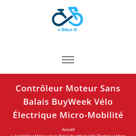
Skip
to
content
E-biker.fr
Test de produit de vélo
Afficher/masquer la navigation
Contrôleur Moteur Sans
Balais BuyWeek Vélo
Électrique Micro-Mobilité
Accueil
Contrôleur Moteur Sans Balais BuyWeek Vélo Électrique Micro-