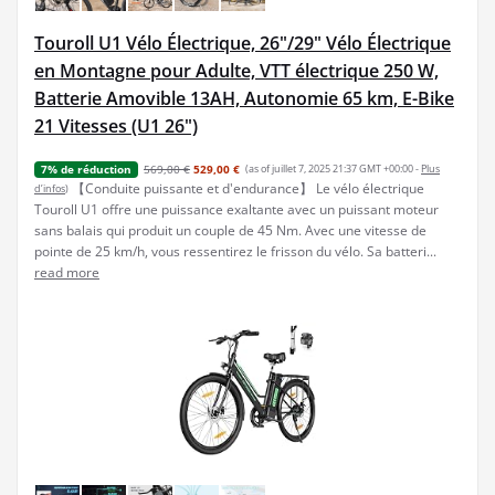
Touroll U1 Vélo Électrique, 26"/29" Vélo Électrique
en Montagne pour Adulte, VTT électrique 250 W,
Batterie Amovible 13AH, Autonomie 65 km, E-Bike
21 Vitesses (U1 26")
569,00 €
529,00 €
(as of juillet 7, 2025 21:37 GMT +00:00 -
Plus
7% de réduction
【Conduite puissante et d'endurance】 Le vélo électrique
d’infos
)
Touroll U1 offre une puissance exaltante avec un puissant moteur
sans balais qui produit un couple de 45 Nm. Avec une vitesse de
pointe de 25 km/h, vous ressentirez le frisson du vélo. Sa batteri...
read more