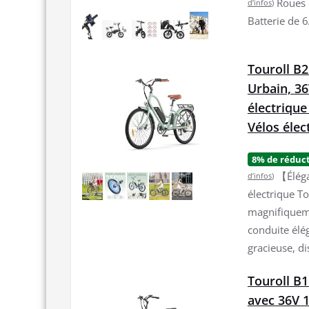
Roues 
d’infos
)
Batterie de 
Touroll B2
Urbain, 36
électrique
Vélos él
8% de réduc
【Éléga
d’infos
)
électrique To
magnifiqueme
conduite élé
gracieuse, di
Touroll B1
avec 36V 1