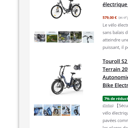
électrique
579,00 €
(as of
Le vélo élec
sans balais d
atteindre un
puissant, il 
Touroll S2
Terrain 20
Autonomie
Bike Elect
7% de réduc
【Sécur
d’infos
)
vélo électri
pavées comme
les plages de