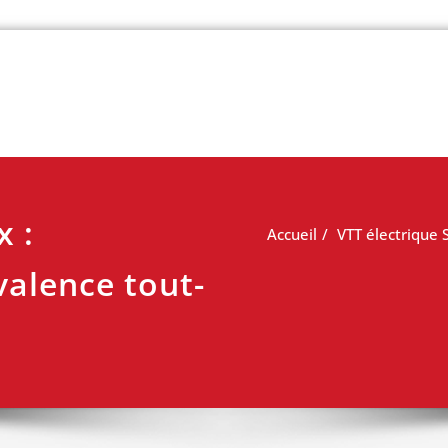
 vélo
x :
Accueil
VTT électrique 
alence tout-