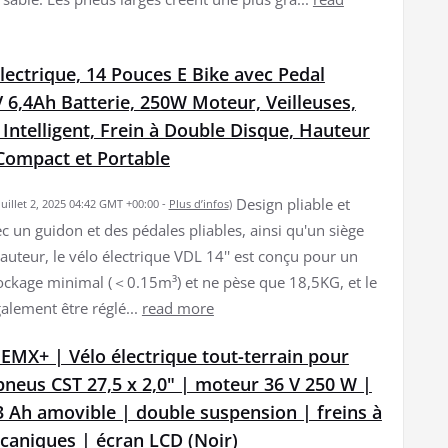
lectrique, 14 Pouces E Bike avec Pedal
V 6,4Ah Batterie, 250W Moteur, Veilleuses,
Intelligent, Frein à Double Disque, Hauteur
 Compact et Portable
Design pliable et
 juillet 2, 2025 04:42 GMT +00:00 -
Plus d’infos
)
c un guidon et des pédales pliables, ainsi qu'un siège
auteur, le vélo électrique VDL 14'' est conçu pour un
ockage minimal (＜0.15m³) et ne pèse que 18,5KG, et le
alement être réglé...
read more
EMX+ | Vélo électrique tout-terrain pour
pneus CST 27,5 x 2,0" | moteur 36 V 250 W |
3 Ah amovible | double suspension | freins à
caniques | écran LCD (Noir)