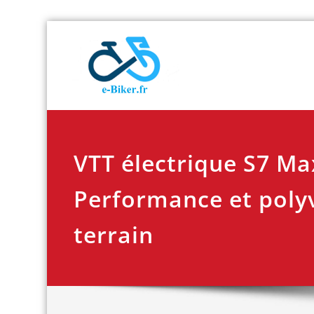
Skip
E-biker.fr
Test de produit de
to
content
VTT électrique S7 Ma
Performance et polyv
terrain