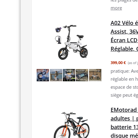
more
A02 Vélo é
Assist, 36
Écran LCD 
Réglable,
399,00 €
(as of
pratique: Ave
réglable en h
espace de st
siège peut ég
EMotorad 
adultes | 
batterie 1
disque mé