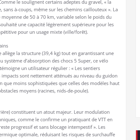
omme le soulignent certains adeptes du gravel, « la
de, sans à-coups, même sur les chemins caillouteux ». La
 moyenne de 50 à 70 km, variable selon le poids du
nt souhaité une capacité légèrement supérieure pour les
titive pour un usage mixte (ville/forêt).
rains
 allège la structure (39,4 kg) tout en garantissant une
é au système d’absorption des chocs 5 Super, ce vélo
moigne un utilisateur régulier : « Les sentiers
es impacts sont nettement atténués au niveau du guidon
 bien que moins sophistiquées que celles des modèles haut
stacles moyens (racines, nids-de-poule).
ière) constituent un atout majeur. Leur modulation
echniques, comme le confirme un pratiquant de VTT en
este progressif et sans blocage intempestif ». Les
rmique optimale, réduisant les risques de surchauffe