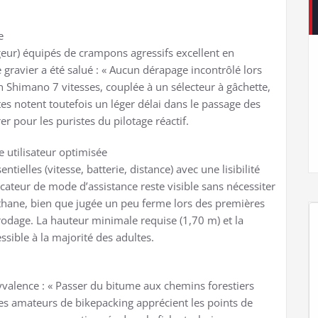
e
eur) équipés de crampons agressifs excellent en
gravier a été salué : « Aucun dérapage incontrôlé lors
n Shimano 7 vitesses, couplée à un sélecteur à gâchette,
es notent toutefois un léger délai dans le passage des
r pour les puristes du pilotage réactif.
 utilisateur optimisée
tielles (vitesse, batterie, distance) avec une lisibilité
ndicateur de mode d’assistance reste visible sans nécessiter
réthane, bien que jugée un peu ferme lors des premières
rodage. La hauteur minimale requise (1,70 m) et la
sible à la majorité des adultes.
lyvalence : « Passer du bitume aux chemins forestiers
 Les amateurs de bikepacking apprécient les points de