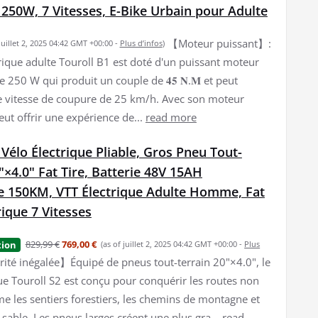
 250W, 7 Vitesses, E-Bike Urbain pour Adulte
【Moteur puissant】:
 juillet 2, 2025 04:42 GMT +00:00 -
Plus d’infos
)
trique adulte Touroll B1 est doté d'un puissant moteur
e 250 W qui produit un couple de 𝟒𝟓 𝐍.𝐌 et peut
e vitesse de coupure de 25 km/h. Avec son moteur
peut offrir une expérience de...
read more
 Vélo Électrique Pliable, Gros Pneu Tout-
"×4.0" Fat Tire, Batterie 48V 15AH
 150KM, VTT Électrique Adulte Homme, Fat
rique 7 Vitesses
829,99 €
769,00 €
tion
(as of juillet 2, 2025 04:42 GMT +00:00 -
Plus
ité inégalée】Équipé de pneus tout-terrain 20"×4.0", le
que Touroll S2 est conçu pour conquérir les routes non
 les sentiers forestiers, les chemins de montagne et
 sable. Les pneus larges créent une plus gra...
read