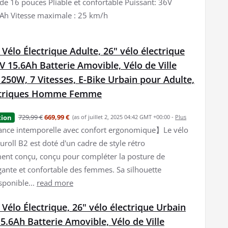
de 16 pouces Pliable et confortable Puissant: 36V
6Ah Vitesse maximale : 25 km/h
 Vélo Électrique Adulte, 26" vélo électrique
V 15.6Ah Batterie Amovible, Vélo de Ville
 250W, 7 Vitesses, E-Bike Urbain pour Adulte,
ectriques Homme Femme
729,99 €
669,99 €
tion
(as of juillet 2, 2025 04:42 GMT +00:00 -
Plus
nce intemporelle avec confort ergonomique】Le vélo
uroll B2 est doté d'un cadre de style rétro
nt conçu, conçu pour compléter la posture de
gante et confortable des femmes. Sa silhouette
sponible...
read more
 Vélo Électrique, 26" vélo électrique Urbain
5.6Ah Batterie Amovible, Vélo de Ville