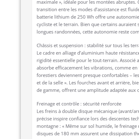
maximale », idéale pour les montées abruptes. C
transition entre les modes d’assistance est flui
batterie lithium de 250 Wh offre une autonomie
cycliste et le terrain. Bien que certains auraie
longues randonnées, cette autonomie reste compé
Châssis et suspension : stabilité sur tous les ter
Le cadre en alliage d’aluminium haute résistance
rigidité essentielle pour le tout-terrain. Associ
absorbe efficacement les vibrations, comme en té
forestiers deviennent presque confortables – l
et de la selle ». Les fourches avant et arrière,
de gamme, offrent une amplitude adaptée aux ob
Freinage et contrôle : sécurité renforcée
Les freins à double disque mécanique (avant/arr
précise inspire confiance lors des descentes t
montagne : « Même sur sol humide, le freinage r
disques de 180 mm assurent une dissipation the