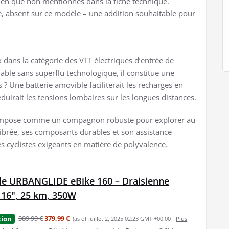
ien que non mentionnés dans la fiche technique.
é, absent sur ce modèle – une addition souhaitable pour
 dans la catégorie des VTT électriques d’entrée de
able sans superflu technologique, il constitue une
 ? Une batterie amovible faciliterait les recharges en
irait les tensions lombaires sur les longues distances.
 s’impose comme un compagnon robuste pour explorer au-
librée, ses composants durables et son assistance
s cyclistes exigeants en matière de polyvalence.
de URBANGLIDE eBike 160 – Draisienne
 16", 25 km, 350W
389,99 €
379,99 €
tion
(as of juillet 2, 2025 02:23 GMT +00:00 -
Plus