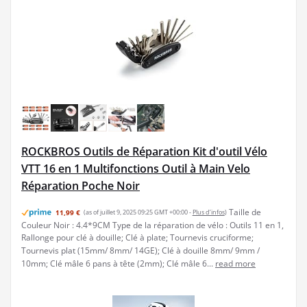
ROCKBROS Outils de Réparation Kit d'outil Vélo
VTT 16 en 1 Multifonctions Outil à Main Velo
Réparation Poche Noir
Taille de
11,99 €
(as of juillet 9, 2025 09:25 GMT +00:00 -
Plus d’infos
)
Couleur Noir : 4.4*9CM Type de la réparation de vélo : Outils 11 en 1,
Rallonge pour clé à douille; Clé à plate; Tournevis cruciforme;
Tournevis plat (15mm/ 8mm/ 14GE); Clé à douille 8mm/ 9mm /
10mm; Clé mâle 6 pans à tête (2mm); Clé mâle 6...
read more