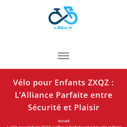
Skip
to
content
E-biker.fr
Test de produit de vélo
Afficher/masquer la navigation
Vélo pour Enfants ZXQZ :
L’Alliance Parfaite entre
Sécurité et Plaisir
Accueil
Vélo pour Enfants ZXQZ : L’Alliance Parfaite entre Sécurité et Plaisir