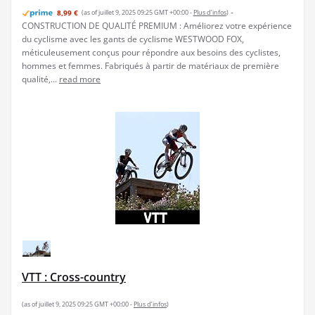
-
8,99 €
(as of juillet 9, 2025 09:25 GMT +00:00 -
Plus d’infos
)
CONSTRUCTION DE QUALITÉ PREMIUM : Améliorez votre expérience
du cyclisme avec les gants de cyclisme WESTWOOD FOX,
méticuleusement conçus pour répondre aux besoins des cyclistes,
hommes et femmes. Fabriqués à partir de matériaux de première
qualité,...
read more
VTT : Cross-country
(as of juillet 9, 2025 09:25 GMT +00:00 -
Plus d’infos
)