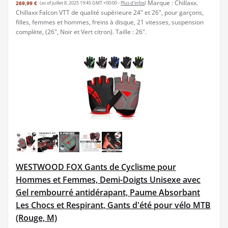
Marque : Chillaxx.
269,99 €
(as of juillet 8, 2025 19:45 GMT +00:00 -
Plus d’infos
)
Chillaxx Falcon VTT de qualité supérieure 24" et 26", pour garçons,
filles, femmes et hommes, freins à disque, 21 vitesses, suspension
complète, (26", Noir et Vert citron). Taille : 26".
WESTWOOD FOX Gants de Cyclisme pour
Hommes et Femmes, Demi-Doigts Unisexe avec
Gel rembourré antidérapant, Paume Absorbant
Les Chocs et Respirant, Gants d'été pour vélo MTB
(Rouge, M)