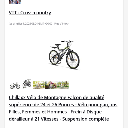
VTT : Cross-country
(as of juillet 9, 2025 09:24 GMT +00:00 -
Plus d’infos
)
Chillaxx Vélo de Montagne Falcon de qualité
supérieure de 24 et 26 Pouces - Vélo pour garçons,
Filles, Femmes et Hommes - Frein à Disque -
dérailleur à 21 Vitesses - Suspension complète