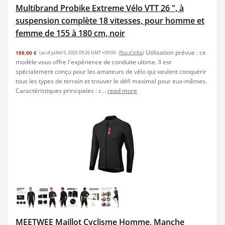
Multibrand Probike Extreme Vélo VTT 26 ", à
suspension complète 18 vitesses, pour homme et
femme de 155 à 180 cm, noir
Utilisation prévue : ce
189,00 €
(as of juillet 9, 2025 09:26 GMT +00:00 -
Plus d’infos
)
modèle vous offre l'expérience de conduite ultime. Il est
spécialement conçu pour les amateurs de vélo qui veulent conquérir
tous les types de terrain et trouver le défi maximal pour eux-mêmes.
Caractéristiques principales : c...
read more
MEETWEE Maillot Cyclisme Homme, Manche