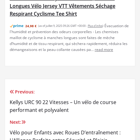
Longues Vélo Jersey VTT Vêtements Séchage
Respirant Cyclisme Tee Shirt
Évacuation de
24,98 €
(as of juillet 9, 2025 09:26 GMT +00:00 -
Plus d’infos
)
l'humidité et prévention des odeurs corporelles - Les chemises
maillot de cyclisme à manches longues sont faites de mèche
d’humidité et de tissu respirant, qui sèchera rapidement, réduira les
démangeaisons et la peau collante causées pa...
read more
Previous:
Navigation
Kellys URC 90 22 Vitesses – Un vélo de course
de
performant et polyvalent
l’article
Next:
Vélo pour Enfants avec Roues D’entraînement :