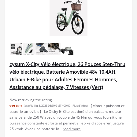
cysum X-City Vélo électrique, 26 Pouces Step-Thru
vélo électrique, Batterie Amovible 48v 10.4AH,
Urbain E-Bike pour Adultes Femmes Hommes,
Assistance au pédalage, 7 Vitesses (Vert)
Now retrieving the rating.
【Moteur puissant et
919,00 €
(as of juillet 8, 2025 08:59 GMT +00:00 -
Plus d’infos
)
batterie amovible】 Le X-city E-Bike est doté d'un puissant moteur
sans balai de 250 W avec un couple de 45 Nm qui vous fournit une
puissance constante et forte et permet à l'ebike d'accélérer jusqu'à
25 km/h. Avec une batterie lit...
read more