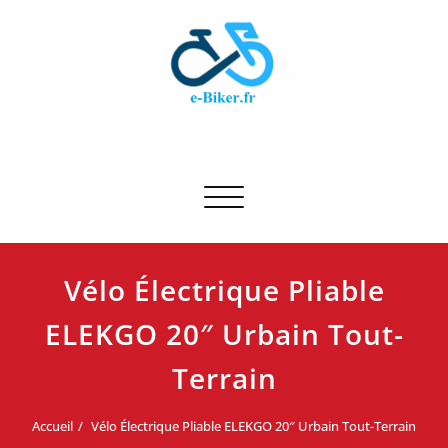
Skip
to
content
E-biker.fr
Test de produit de vélo
Afficher/masquer la navigation
Vélo Électrique Pliable
ELEKGO 20″ Urbain Tout-
Terrain
Accueil
Vélo Électrique Pliable ELEKGO 20″ Urbain Tout-Terrain