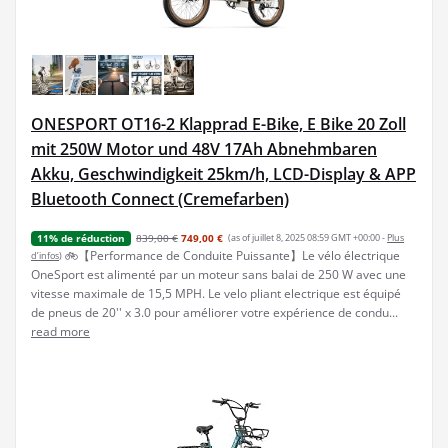
ONESPORT OT16-2 Klapprad E-Bike, E Bike 20 Zoll
mit 250W Motor und 48V 17Ah Abnehmbaren
Akku, Geschwindigkeit 25km/h, LCD-Display & APP
Bluetooth Connect (Cremefarben)
839,00 €
749,00 €
(as of juillet 8, 2025 08:59 GMT +00:00 -
Plus
11% de réduction
🚲【Performance de Conduite Puissante】Le vélo électrique
d’infos
)
OneSport est alimenté par un moteur sans balai de 250 W avec une
vitesse maximale de 15,5 MPH. Le velo pliant electrique est équipé
de pneus de 20'' x 3.0 pour améliorer votre expérience de condu...
read more