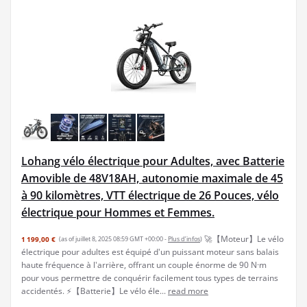
Lohang vélo électrique pour Adultes, avec Batterie
Amovible de 48V18AH, autonomie maximale de 45
à 90 kilomètres, VTT électrique de 26 Pouces, vélo
électrique pour Hommes et Femmes.
🚀【Moteur】Le vélo
1 199,00 €
(as of juillet 8, 2025 08:59 GMT +00:00 -
Plus d’infos
)
électrique pour adultes est équipé d'un puissant moteur sans balais
haute fréquence à l'arrière, offrant un couple énorme de 90 N·m
pour vous permettre de conquérir facilement tous types de terrains
accidentés. ⚡【Batterie】Le vélo éle...
read more