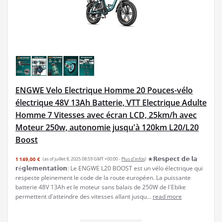
ENGWE Velo Electrique Homme 20 Pouces-vélo
électrique 48V 13Ah Batterie, VTT Electrique Adulte
Homme 7 Vitesses avec écran LCD, 25km/h avec
Moteur 250w, autonomie jusqu'à 120km L20/L20
Boost
★𝗥𝗲𝘀𝗽𝗲𝗰𝘁 𝗱𝗲 𝗹𝗮
1 149,00 €
(as of juillet 8, 2025 08:59 GMT +00:00 -
Plus d’infos
)
𝗿é𝗴𝗹𝗲𝗺𝗲𝗻𝘁𝗮𝘁𝗶𝗼𝗻: Le ENGWE L20 BOOST est un vélo électrique qui
respecte pleinement le code de la route européen. La puissante
batterie 48V 13Ah et le moteur sans balais de 250W de l'Ebike
permettent d'atteindre des vitesses allant jusqu...
read more