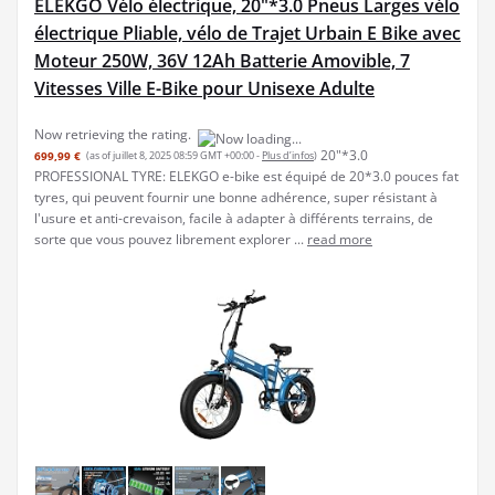
ELEKGO Vélo électrique, 20"*3.0 Pneus Larges vélo
électrique Pliable, vélo de Trajet Urbain E Bike avec
Moteur 250W, 36V 12Ah Batterie Amovible, 7
Vitesses Ville E-Bike pour Unisexe Adulte
Now retrieving the rating.
20"*3.0
699,99 €
(as of juillet 8, 2025 08:59 GMT +00:00 -
Plus d’infos
)
PROFESSIONAL TYRE: ELEKGO e-bike est équipé de 20*3.0 pouces fat
tyres, qui peuvent fournir une bonne adhérence, super résistant à
l'usure et anti-crevaison, facile à adapter à différents terrains, de
sorte que vous pouvez librement explorer ...
read more