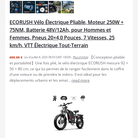
ECORUSH Vélo Électrique Pliable, Moteur 250W +
75NM, Batterie 48V/12Ah, pour Hommes et
Femmes, Pneus 20×4,0 Pouces, 7 Vitesses, 25
km/h, VTT Électrique Tout-Terrain
【Conception pliable
699,99 €
(as of juillet 8, 2025 08:59 GMT +00:00 -
Plus d’infos
)
et portabilité】Une fois plié, le vélo électrique ECORUSH mesure 92 ×
50 × 80 cm, ce qui lui permet de le ranger facilement dans le coffre
d'une voiture ou de prendre le métro. Il est idéal pour les
déplacements urbains et les amat...
read more