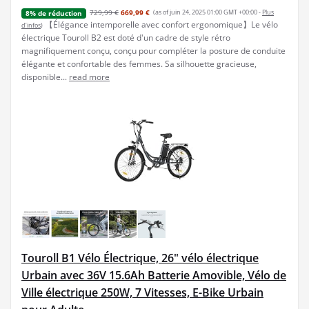
729,99 €
669,99 €
(as of juin 24, 2025 01:00 GMT +00:00 -
Plus
8% de réduction
【Élégance intemporelle avec confort ergonomique】Le vélo
d’infos
)
électrique Touroll B2 est doté d'un cadre de style rétro
magnifiquement conçu, conçu pour compléter la posture de conduite
élégante et confortable des femmes. Sa silhouette gracieuse,
disponible...
read more
Touroll B1 Vélo Électrique, 26" vélo électrique
Urbain avec 36V 15.6Ah Batterie Amovible, Vélo de
Ville électrique 250W, 7 Vitesses, E-Bike Urbain