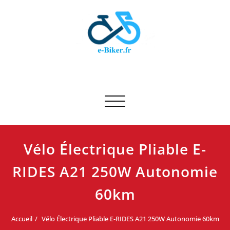
Skip
to
content
E-biker.fr
Test de produit de vélo
Afficher/masquer la navigation
Vélo Électrique Pliable E-
RIDES A21 250W Autonomie
60km
Accueil
Vélo Électrique Pliable E-RIDES A21 250W Autonomie 60km