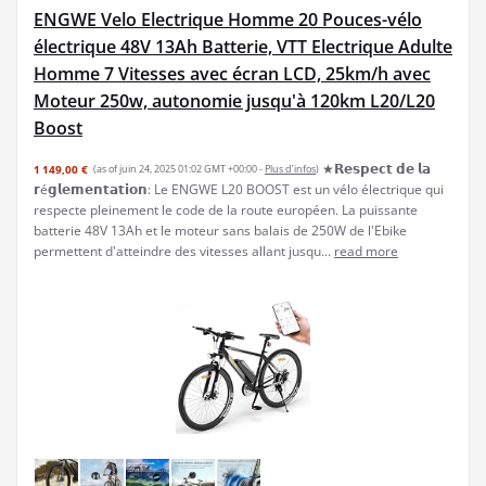
ENGWE Velo Electrique Homme 20 Pouces-vélo
électrique 48V 13Ah Batterie, VTT Electrique Adulte
Homme 7 Vitesses avec écran LCD, 25km/h avec
Moteur 250w, autonomie jusqu'à 120km L20/L20
Boost
★𝗥𝗲𝘀𝗽𝗲𝗰𝘁 𝗱𝗲 𝗹𝗮
1 149,00 €
(as of juin 24, 2025 01:02 GMT +00:00 -
Plus d’infos
)
𝗿é𝗴𝗹𝗲𝗺𝗲𝗻𝘁𝗮𝘁𝗶𝗼𝗻: Le ENGWE L20 BOOST est un vélo électrique qui
respecte pleinement le code de la route européen. La puissante
batterie 48V 13Ah et le moteur sans balais de 250W de l'Ebike
permettent d'atteindre des vitesses allant jusqu...
read more