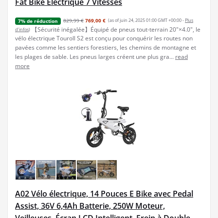
Fat Bike Electrique 7 Vitesses
829,99 €
769,00 €
(as of juin 24, 2025 01:00 GMT +00:00 -
Plus
7% de réduction
【Sécurité inégalée】Équipé de pneus tout-terrain 20"×4.0", le
d’infos
)
vélo électrique Touroll S2 est conçu pour conquérir les routes non
pavées comme les sentiers forestiers, les chemins de montagne et
les plages de sable. Les pneus larges créent une plus gra...
read
more
A02 Vélo électrique, 14 Pouces E Bike avec Pedal
Assist, 36V 6,4Ah Batterie, 250W Moteur,
Veilleuses, Écran LCD Intelligent, Frein à Double