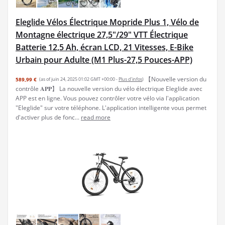
Eleglide Vélos Électrique Mopride Plus 1, Vélo de
Montagne électrique 27,5"/29" VTT Électrique
Batterie 12,5 Ah, écran LCD, 21 Vitesses, E-Bike
Urbain pour Adulte (M1 Plus-27,5 Pouces-APP)
【Nouvelle version du
589,99 €
(as of juin 24, 2025 01:02 GMT +00:00 -
Plus d’infos
)
contrôle 𝐀𝐏𝐏】 La nouvelle version du vélo électrique Eleglide avec
APP est en ligne. Vous pouvez contrôler votre vélo via l'application
"Eleglide" sur votre téléphone. L'application intelligente vous permet
d'activer plus de fonc...
read more