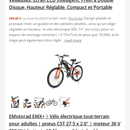
Disque, Hauteur Réglable, Compact et Portable
Design pliable et
399,00 €
(as of juin 24, 2025 01:02 GMT +00:00 -
Plus d’infos
)
pratique: Avec un guidon et des pédales pliables, ainsi qu'un siège
réglable en hauteur, le vélo électrique VDL 14'' est conçu pour un
espace de stockage minimal (＜0.15m³) et ne pèse que 18,5KG, et le
siège peut également être réglé...
read more
EMotorad EMX+ | Vélo électrique tout-terrain
pour adultes | pneus CST 27,5 x 2,0" | moteur 36 V