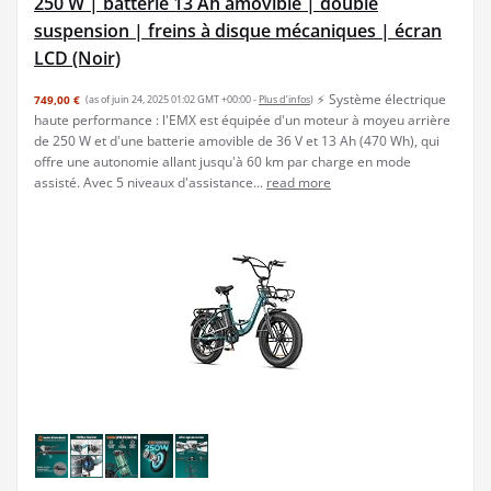
250 W | batterie 13 Ah amovible | double
suspension | freins à disque mécaniques | écran
LCD (Noir)
⚡ Système électrique
749,00 €
(as of juin 24, 2025 01:02 GMT +00:00 -
Plus d’infos
)
haute performance : l'EMX est équipée d'un moteur à moyeu arrière
de 250 W et d'une batterie amovible de 36 V et 13 Ah (470 Wh), qui
offre une autonomie allant jusqu'à 60 km par charge en mode
assisté. Avec 5 niveaux d'assistance...
read more