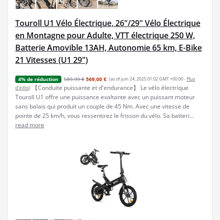
Touroll U1 Vélo Électrique, 26"/29" Vélo Électrique
en Montagne pour Adulte, VTT électrique 250 W,
Batterie Amovible 13AH, Autonomie 65 km, E-Bike
21 Vitesses (U1 29")
589,99 €
569,00 €
(as of juin 24, 2025 01:02 GMT +00:00 -
Plus
4% de réduction
【Conduite puissante et d'endurance】 Le vélo électrique
d’infos
)
Touroll U1 offre une puissance exaltante avec un puissant moteur
sans balais qui produit un couple de 45 Nm. Avec une vitesse de
pointe de 25 km/h, vous ressentirez le frisson du vélo. Sa batteri...
read more