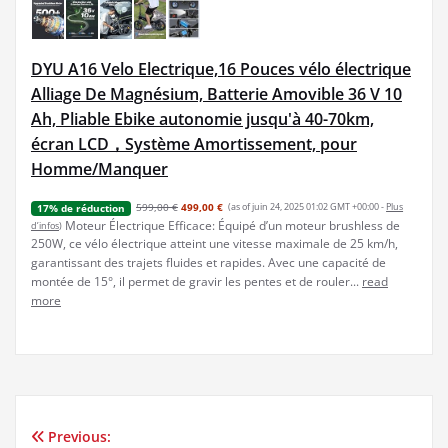
DYU A16 Velo Electrique,16 Pouces vélo électrique
Alliage De Magnésium, Batterie Amovible 36 V 10
Ah, Pliable Ebike autonomie jusqu'à 40-70km,
écran LCD，Système Amortissement, pour
Homme/Manquer
599,00 €
499,00 €
(as of juin 24, 2025 01:02 GMT +00:00 -
Plus
17% de réduction
Moteur Électrique Efficace: Équipé d’un moteur brushless de
d’infos
)
250W, ce vélo électrique atteint une vitesse maximale de 25 km/h,
garantissant des trajets fluides et rapides. Avec une capacité de
montée de 15°, il permet de gravir les pentes et de rouler...
read
more
Previous:
Navigation