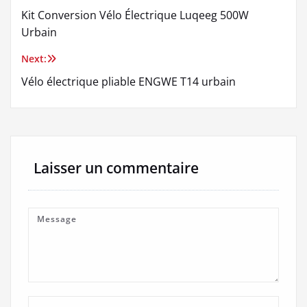
Kit Conversion Vélo Électrique Luqeeg 500W
de
Urbain
l’article
Next:
Vélo électrique pliable ENGWE T14 urbain
Laisser un commentaire