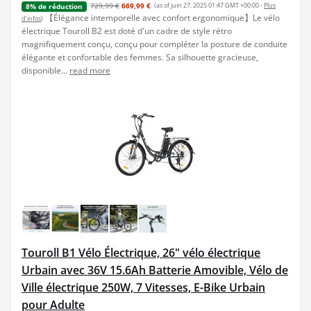
729,99 €
669,99 €
(as of juin 27, 2025 01:47 GMT +00:00 -
Plus
8% de réduction
【Élégance intemporelle avec confort ergonomique】Le vélo
d’infos
)
électrique Touroll B2 est doté d'un cadre de style rétro
magnifiquement conçu, conçu pour compléter la posture de conduite
élégante et confortable des femmes. Sa silhouette gracieuse,
disponible...
read more
Touroll B1 Vélo Électrique, 26" vélo électrique
Urbain avec 36V 15.6Ah Batterie Amovible, Vélo de
Ville électrique 250W, 7 Vitesses, E-Bike Urbain
pour Adulte