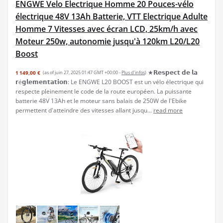
ENGWE Velo Electrique Homme 20 Pouces-vélo
électrique 48V 13Ah Batterie, VTT Electrique Adulte
Homme 7 Vitesses avec écran LCD, 25km/h avec
Moteur 250w, autonomie jusqu'à 120km L20/L20
Boost
★𝗥𝗲𝘀𝗽𝗲𝗰𝘁 𝗱𝗲 𝗹𝗮
1 149,00 €
(as of juin 27, 2025 01:47 GMT +00:00 -
Plus d’infos
)
𝗿é𝗴𝗹𝗲𝗺𝗲𝗻𝘁𝗮𝘁𝗶𝗼𝗻: Le ENGWE L20 BOOST est un vélo électrique qui
respecte pleinement le code de la route européen. La puissante
batterie 48V 13Ah et le moteur sans balais de 250W de l'Ebike
permettent d'atteindre des vitesses allant jusqu...
read more