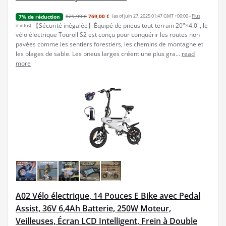
829,99 €
769,00 €
(as of juin 27, 2025 01:47 GMT +00:00 -
Plus
7% de réduction
【Sécurité inégalée】Équipé de pneus tout-terrain 20"×4.0", le
d’infos
)
vélo électrique Touroll S2 est conçu pour conquérir les routes non
pavées comme les sentiers forestiers, les chemins de montagne et
les plages de sable. Les pneus larges créent une plus gra...
read
more
A02 Vélo électrique, 14 Pouces E Bike avec Pedal
Assist, 36V 6,4Ah Batterie, 250W Moteur,
Veilleuses, Écran LCD Intelligent, Frein à Double