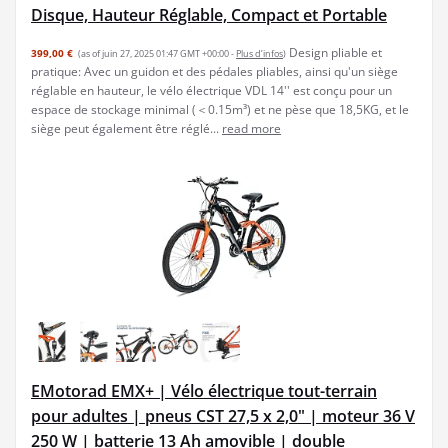
Disque, Hauteur Réglable, Compact et Portable
Design pliable et
399,00 €
(as of juin 27, 2025 01:47 GMT +00:00 -
Plus d’infos
)
pratique: Avec un guidon et des pédales pliables, ainsi qu'un siège
réglable en hauteur, le vélo électrique VDL 14'' est conçu pour un
espace de stockage minimal (＜0.15m³) et ne pèse que 18,5KG, et le
siège peut également être réglé...
read more
EMotorad EMX+ | Vélo électrique tout-terrain
pour adultes | pneus CST 27,5 x 2,0" | moteur 36 V
250 W | batterie 13 Ah amovible | double