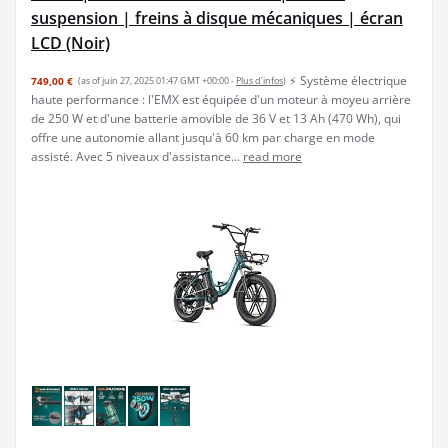
suspension | freins à disque mécaniques | écran
LCD (Noir)
⚡ Système électrique
749,00 €
(as of juin 27, 2025 01:47 GMT +00:00 -
Plus d’infos
)
haute performance : l'EMX est équipée d'un moteur à moyeu arrière
de 250 W et d'une batterie amovible de 36 V et 13 Ah (470 Wh), qui
offre une autonomie allant jusqu'à 60 km par charge en mode
assisté. Avec 5 niveaux d'assistance...
read more