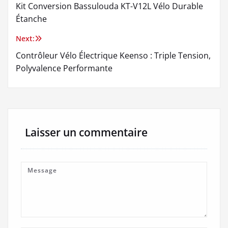
Kit Conversion Bassulouda KT-V12L Vélo Durable
de
Étanche
l’article
Next:
Contrôleur Vélo Électrique Keenso : Triple Tension,
Polyvalence Performante
Laisser un commentaire