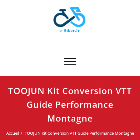
Skip
to
content
E-biker.fr
Test de produit de vélo
Afficher/masquer la navigation
TOOJUN Kit Conversion VTT
Guide Performance
Montagne
Accueil
TOOJUN Kit Conversion VTT Guide Performance Montagne