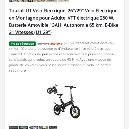
Touroll U1 Vélo Électrique, 26"/29" Vélo Électrique
en Montagne pour Adulte, VTT électrique 250 W,
Batterie Amovible 13AH, Autonomie 65 km, E-Bike
21 Vitesses (U1 29")
589,99 €
569,00 €
(as of juin 27, 2025 01:47 GMT +00:00 -
Plus
4% de réduction
【Conduite puissante et d'endurance】 Le vélo électrique
d’infos
)
Touroll U1 offre une puissance exaltante avec un puissant moteur
sans balais qui produit un couple de 45 Nm. Avec une vitesse de
pointe de 25 km/h, vous ressentirez le frisson du vélo. Sa batteri...
read more