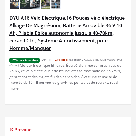
DYU A16 Velo Electrique,16 Pouces vélo électrique
Alliage De Magnésium, Batterie Amovible 36 V 10
Ah, Pliable Ebike autonomie jusqu'à 40-70km,
écran LCD，Système Amortissement, pour
Homme/Manquer
599,00 €
499,00 €
(as of juin 27, 2025 01:47 GMT +00:00 -
Plus
17% de réduction
Moteur Électrique Efficace: Équipé d’un moteur brushless de
d’infos
)
250W, ce vélo électrique atteint une vitesse maximale de 25 km/h,
garantissant des trajets fluides et rapides. Avec une capacité de
montée de 15°, il permet de gravir les pentes et de rouler...
read
more
Previous:
Navigation