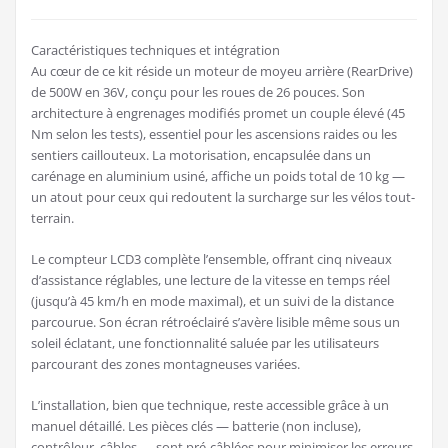
Caractéristiques techniques et intégration
Au cœur de ce kit réside un moteur de moyeu arrière (RearDrive)
de 500W en 36V, conçu pour les roues de 26 pouces. Son
architecture à engrenages modifiés promet un couple élevé (45
Nm selon les tests), essentiel pour les ascensions raides ou les
sentiers caillouteux. La motorisation, encapsulée dans un
carénage en aluminium usiné, affiche un poids total de 10 kg —
un atout pour ceux qui redoutent la surcharge sur les vélos tout-
terrain.
Le compteur LCD3 complète l’ensemble, offrant cinq niveaux
d’assistance réglables, une lecture de la vitesse en temps réel
(jusqu’à 45 km/h en mode maximal), et un suivi de la distance
parcourue. Son écran rétroéclairé s’avère lisible même sous un
soleil éclatant, une fonctionnalité saluée par les utilisateurs
parcourant des zones montagneuses variées.
L’installation, bien que technique, reste accessible grâce à un
manuel détaillé. Les pièces clés — batterie (non incluse),
contrôleur, câbles — sont pré-câblées pour minimiser les erreurs.