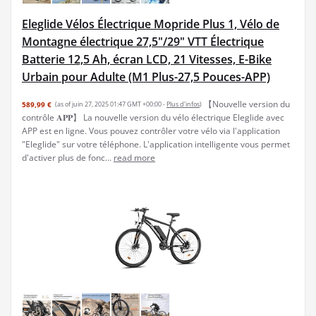
Eleglide Vélos Électrique Mopride Plus 1, Vélo de
Montagne électrique 27,5"/29" VTT Électrique
Batterie 12,5 Ah, écran LCD, 21 Vitesses, E-Bike
Urbain pour Adulte (M1 Plus-27,5 Pouces-APP)
【Nouvelle version du
589,99 €
(as of juin 27, 2025 01:47 GMT +00:00 -
Plus d’infos
)
contrôle 𝐀𝐏𝐏】 La nouvelle version du vélo électrique Eleglide avec
APP est en ligne. Vous pouvez contrôler votre vélo via l'application
"Eleglide" sur votre téléphone. L'application intelligente vous permet
d'activer plus de fonc...
read more