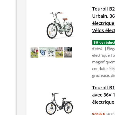
Touroll B2
Urbain, 36
électrique
Vélos él
8% de réduc
【Éléga
d’infos
)
électrique To
magnifiqueme
conduite élé
gracieuse, di
Touroll B1
avec 36V 1
électrique
579,00 €
(as of