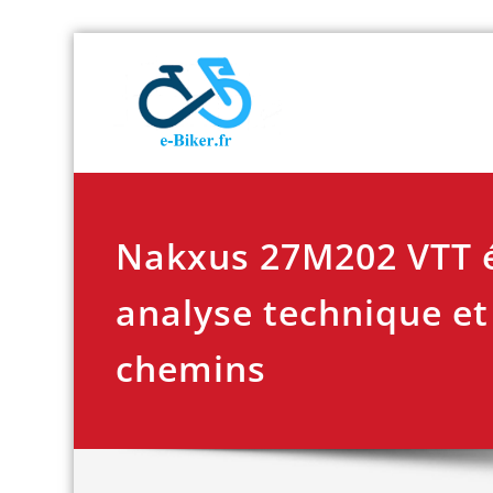
Skip
E-biker.fr
Test de produit de
to
content
Nakxus 27M202 VTT é
analyse technique et 
chemins