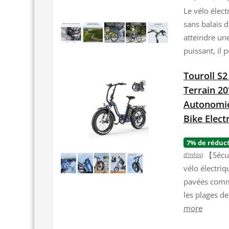
Le vélo élec
sans balais d
atteindre un
puissant, il 
Touroll S2
Terrain 20
Autonomie
Bike Elect
7% de réduc
【Sécur
d’infos
)
vélo électri
pavées comme
les plages de
more