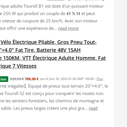
trique adulte Touroll B1 est doté d'un puissant moteur
e 250 W qui produit un couple de 𝟒𝟓 𝐍.𝐌 et peut
e vitesse de coupure de 25 km/h. Avec son moteur
peut offrir une expérience de...
read more
 Vélo Électrique Pliable, Gros Pneu Tout-
"×4.0" Fat Tire, Batterie 48V 15AH
 150KM, VTT Électrique Adulte Homme, Fat
rique 7 Vitesses
829,99 €
769,00 €
tion
(as of juin 26, 2025 01:26 GMT +00:00 -
Plus
ité inégalée】Équipé de pneus tout-terrain 20"×4.0", le
que Touroll S2 est conçu pour conquérir les routes non
 les sentiers forestiers, les chemins de montagne et
 sable. Les pneus larges créent une plus gra...
read