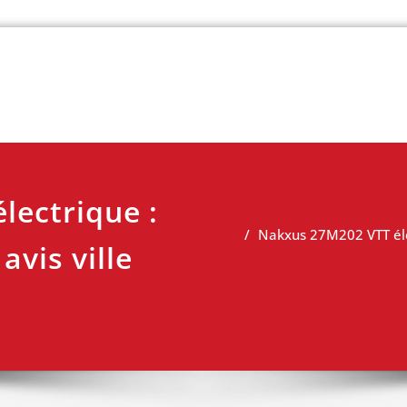
 vélo
lectrique :
Nakxus 27M202 VTT élec
avis ville