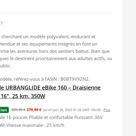
 ?
ts cherchant un modèle polyvalent, endurant et
étendue et ses équipements intégrés en font un
mme les aventures hors des sentiers battus. Bien que
ues le destinent prioritairement aux adultes actifs, sa
ublic.
modèle, référez-vous à l’ASIN : B0BT9V92N2.
de URBANGLIDE eBike 160 – Draisienne
 16", 25 km, 350W
389,99 €
379,99 €
tion
(as of juin 26, 2025 01:26 GMT +00:00 -
Plus
de 16 pouces Pliable et confortable Puissant: 36V
6Ah Vitesse maximale : 25 km/h