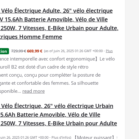
 Vélo Électrique Adulte, 26" vélo électrique
V 15.6Ah Batterie Amovible, Vélo de Ville
 250W, 7 Vitesses, E-Bike Urbain pour Adulte,
ectriques Homme Femme
729,99 €
669,99 €
tion
(as of juin 26, 2025 01:26 GMT +00:00 -
Plus
nce intemporelle avec confort ergonomique】Le vélo
uroll B2 est doté d'un cadre de style rétro
nt conçu, conçu pour compléter la posture de
gante et confortable des femmes. Sa silhouette
sponible...
read more
 Vélo Électrique, 26" vélo électrique Urbain
5.6Ah Batterie Amovible, Vélo de Ville
 250W, 7 Vitesses, E-Bike Urbain pour Adulte
【Moteur puissant】:
 juin 26, 2025 01:26 GMT +00:00 -
Plus d’infos
)