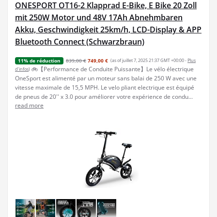
ONESPORT OT16-2 Klapprad E-Bike, E Bike 20 Zoll
mit 250W Motor und 48V 17Ah Abnehmbaren
Akku, Geschwindigkeit 25km/h, LCD-Display & APP
Bluetooth Connect (Schwarzbraun)
839,00 €
749,00 €
(as of juillet 7, 2025 21:37 GMT +00:00 -
Plus
11% de réduction
🚲【Performance de Conduite Puissante】Le vélo électrique
d’infos
)
OneSport est alimenté par un moteur sans balai de 250 W avec une
vitesse maximale de 15,5 MPH. Le velo pliant electrique est équipé
de pneus de 20'' x 3.0 pour améliorer votre expérience de condu...
read more