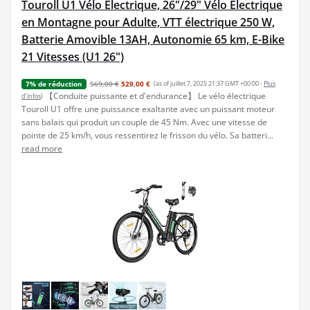
Touroll U1 Vélo Électrique, 26"/29" Vélo Électrique
en Montagne pour Adulte, VTT électrique 250 W,
Batterie Amovible 13AH, Autonomie 65 km, E-Bike
21 Vitesses (U1 26")
569,00 €
529,00 €
(as of juillet 7, 2025 21:37 GMT +00:00 -
Plus
7% de réduction
【Conduite puissante et d'endurance】 Le vélo électrique
d’infos
)
Touroll U1 offre une puissance exaltante avec un puissant moteur
sans balais qui produit un couple de 45 Nm. Avec une vitesse de
pointe de 25 km/h, vous ressentirez le frisson du vélo. Sa batteri...
read more