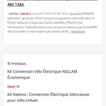
48V 13Ah
PARAVOL
1 499,99 €
(as of juillet 7, 2025 21:37 GMT +00:00 -
Plus d’infos
)
opérateur agréé par l'Etat Français enregistrera votre vélo dans le
Fichier National Unique des Cycles Identifiés (FNUCI). Vos
informations d'identifications vous seront transmises par email/SMS
afin d'accéder à votre espace personnel, vérifi...
read more
Previous:
Navigation
Kit Conversion Vélo Électrique NOLLAM
de
Économique
l’article
Next:
Kit Keenso : Conversion Électrique Silencieuse
pour Vélo Urbain