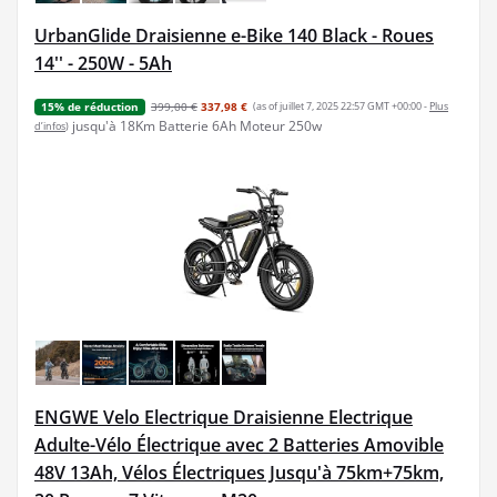
UrbanGlide Draisienne e-Bike 140 Black - Roues
14'' - 250W - 5Ah
399,00 €
337,98 €
(as of juillet 7, 2025 22:57 GMT +00:00 -
Plus
15% de réduction
jusqu'à 18Km Batterie 6Ah Moteur 250w
d’infos
)
ENGWE Velo Electrique Draisienne Electrique
Adulte-Vélo Électrique avec 2 Batteries Amovible
48V 13Ah, Vélos Électriques Jusqu'à 75km+75km,