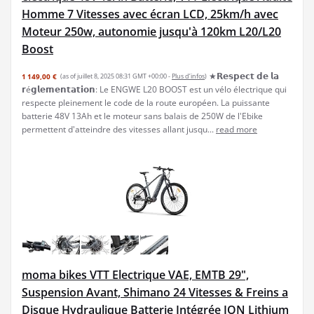
Homme 7 Vitesses avec écran LCD, 25km/h avec
Moteur 250w, autonomie jusqu'à 120km L20/L20
Boost
★𝗥𝗲𝘀𝗽𝗲𝗰𝘁 𝗱𝗲 𝗹𝗮
1 149,00 €
(as of juillet 8, 2025 08:31 GMT +00:00 -
Plus d’infos
)
𝗿é𝗴𝗹𝗲𝗺𝗲𝗻𝘁𝗮𝘁𝗶𝗼𝗻: Le ENGWE L20 BOOST est un vélo électrique qui
respecte pleinement le code de la route européen. La puissante
batterie 48V 13Ah et le moteur sans balais de 250W de l'Ebike
permettent d'atteindre des vitesses allant jusqu...
read more
moma bikes VTT Electrique VAE, EMTB 29",
Suspension Avant, Shimano 24 Vitesses & Freins a
Disque Hydraulique Batterie Intégrée ION Lithium