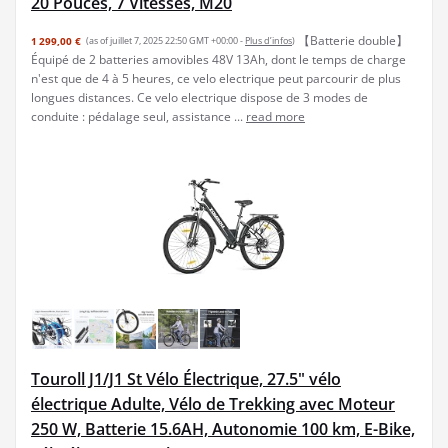
20 Pouces, 7 Vitesses, M20
【Batterie double】
1 299,00 €
(as of juillet 7, 2025 22:50 GMT +00:00 -
Plus d’infos
)
Équipé de 2 batteries amovibles 48V 13Ah, dont le temps de charge
n'est que de 4 à 5 heures, ce velo electrique peut parcourir de plus
longues distances. Ce velo electrique dispose de 3 modes de
conduite : pédalage seul, assistance ...
read more
Touroll J1/J1 St Vélo Électrique, 27.5" vélo
électrique Adulte, Vélo de Trekking avec Moteur
250 W, Batterie 15.6AH, Autonomie 100 km, E-Bike,