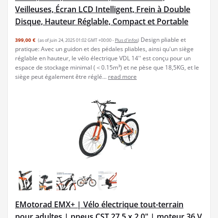
Veilleuses, Écran LCD Intelligent, Frein à Double
Disque, Hauteur Réglable, Compact et Portable
Design pliable et
399,00 €
(as of juin 24, 2025 01:02 GMT +00:00 -
Plus d’infos
)
pratique: Avec un guidon et des pédales pliables, ainsi qu'un siège
réglable en hauteur, le vélo électrique VDL 14'' est conçu pour un
espace de stockage minimal (＜0.15m³) et ne pèse que 18,5KG, et le
siège peut également être réglé...
read more
EMotorad EMX+ | Vélo électrique tout-terrain
pour adultes | pneus CST 27,5 x 2,0" | moteur 36 V