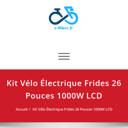
Skip
to
content
E-biker.fr
Test de produit de vélo
Afficher/masquer la navigation
Kit Vélo Électrique Frides 26
Pouces 1000W LCD
Accueil
Kit Vélo Électrique Frides 26 Pouces 1000W LCD