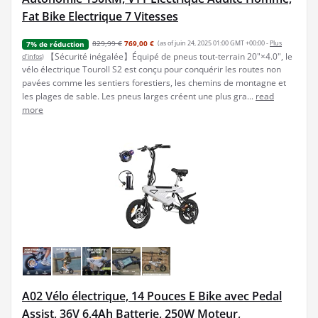
Fat Bike Electrique 7 Vitesses
829,99 €
769,00 €
(as of juin 24, 2025 01:00 GMT +00:00 -
Plus
7% de réduction
【Sécurité inégalée】Équipé de pneus tout-terrain 20"×4.0", le
d’infos
)
vélo électrique Touroll S2 est conçu pour conquérir les routes non
pavées comme les sentiers forestiers, les chemins de montagne et
les plages de sable. Les pneus larges créent une plus gra...
read
more
A02 Vélo électrique, 14 Pouces E Bike avec Pedal
Assist, 36V 6,4Ah Batterie, 250W Moteur,