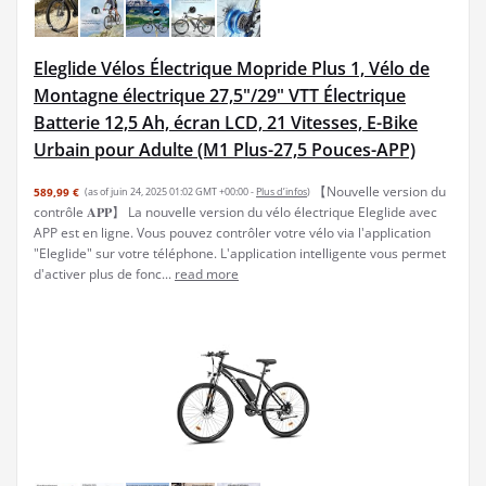
Eleglide Vélos Électrique Mopride Plus 1, Vélo de
Montagne électrique 27,5"/29" VTT Électrique
Batterie 12,5 Ah, écran LCD, 21 Vitesses, E-Bike
Urbain pour Adulte (M1 Plus-27,5 Pouces-APP)
【Nouvelle version du
589,99 €
(as of juin 24, 2025 01:02 GMT +00:00 -
Plus d’infos
)
contrôle 𝐀𝐏𝐏】 La nouvelle version du vélo électrique Eleglide avec
APP est en ligne. Vous pouvez contrôler votre vélo via l'application
"Eleglide" sur votre téléphone. L'application intelligente vous permet
d'activer plus de fonc...
read more