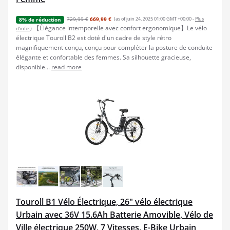
729,99 €
669,99 €
(as of juin 24, 2025 01:00 GMT +00:00 -
Plus
8% de réduction
【Élégance intemporelle avec confort ergonomique】Le vélo
d’infos
)
électrique Touroll B2 est doté d'un cadre de style rétro
magnifiquement conçu, conçu pour compléter la posture de conduite
élégante et confortable des femmes. Sa silhouette gracieuse,
disponible...
read more
Touroll B1 Vélo Électrique, 26" vélo électrique
Urbain avec 36V 15.6Ah Batterie Amovible, Vélo de
Ville électrique 250W, 7 Vitesses, E-Bike Urbain