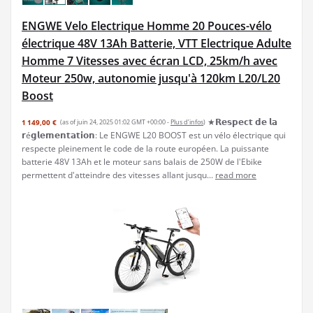
ENGWE Velo Electrique Homme 20 Pouces-vélo
électrique 48V 13Ah Batterie, VTT Electrique Adulte
Homme 7 Vitesses avec écran LCD, 25km/h avec
Moteur 250w, autonomie jusqu'à 120km L20/L20
Boost
★𝗥𝗲𝘀𝗽𝗲𝗰𝘁 𝗱𝗲 𝗹𝗮
1 149,00 €
(as of juin 24, 2025 01:02 GMT +00:00 -
Plus d’infos
)
𝗿é𝗴𝗹𝗲𝗺𝗲𝗻𝘁𝗮𝘁𝗶𝗼𝗻: Le ENGWE L20 BOOST est un vélo électrique qui
respecte pleinement le code de la route européen. La puissante
batterie 48V 13Ah et le moteur sans balais de 250W de l'Ebike
permettent d'atteindre des vitesses allant jusqu...
read more