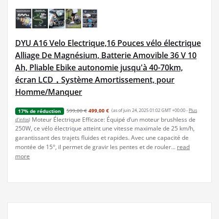
DYU A16 Velo Electrique,16 Pouces vélo électrique
Alliage De Magnésium, Batterie Amovible 36 V 10
Ah, Pliable Ebike autonomie jusqu'à 40-70km,
écran LCD，Système Amortissement, pour
Homme/Manquer
599,00 €
499,00 €
(as of juin 24, 2025 01:02 GMT +00:00 -
Plus
17% de réduction
Moteur Électrique Efficace: Équipé d’un moteur brushless de
d’infos
)
250W, ce vélo électrique atteint une vitesse maximale de 25 km/h,
garantissant des trajets fluides et rapides. Avec une capacité de
montée de 15°, il permet de gravir les pentes et de rouler...
read
more