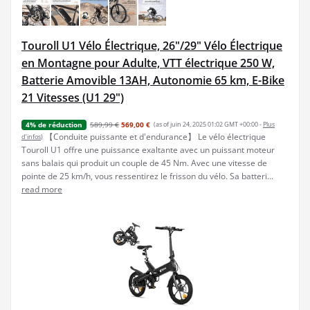
Touroll U1 Vélo Électrique, 26"/29" Vélo Électrique
en Montagne pour Adulte, VTT électrique 250 W,
Batterie Amovible 13AH, Autonomie 65 km, E-Bike
21 Vitesses (U1 29")
589,99 €
569,00 €
(as of juin 24, 2025 01:02 GMT +00:00 -
Plus
4% de réduction
【Conduite puissante et d'endurance】 Le vélo électrique
d’infos
)
Touroll U1 offre une puissance exaltante avec un puissant moteur
sans balais qui produit un couple de 45 Nm. Avec une vitesse de
pointe de 25 km/h, vous ressentirez le frisson du vélo. Sa batteri...
read more