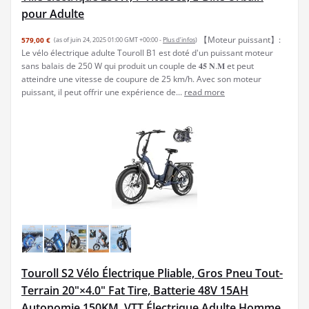
pour Adulte
【Moteur puissant】:
579,00 €
(as of juin 24, 2025 01:00 GMT +00:00 -
Plus d’infos
)
Le vélo électrique adulte Touroll B1 est doté d'un puissant moteur
sans balais de 250 W qui produit un couple de 𝟒𝟓 𝐍.𝐌 et peut
atteindre une vitesse de coupure de 25 km/h. Avec son moteur
puissant, il peut offrir une expérience de...
read more
Touroll S2 Vélo Électrique Pliable, Gros Pneu Tout-
Terrain 20"×4.0" Fat Tire, Batterie 48V 15AH
Autonomie 150KM, VTT Électrique Adulte Homme,