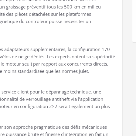
un graissage préventif tous les 500 km en milieu
lité des pièces détachées sur les plateformes
gnétique du contrôleur puisse nécessiter un
es adaptateurs supplémentaires, la configuration 170
élos de neige dédiés. Les experts notent sa supériorité
le moteur seul) par rapport aux concurrents directs,
e moins standardisée que les normes Julet.
du service client pour le dépannage technique, une
onnalité de verrouillage antitheft via l’application
oteur en configuration 2×2 serait également un plus
 par son approche pragmatique des défis mécaniques
re puissance brute et finesse d’intégration en fait un