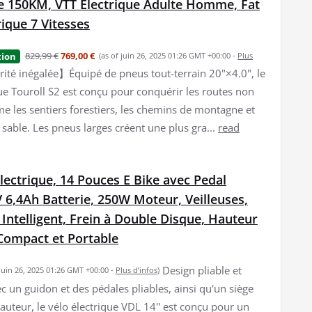
 150KM, VTT Électrique Adulte Homme, Fat
rique 7 Vitesses
829,99 €
769,00 €
tion
(as of juin 26, 2025 01:26 GMT +00:00 -
Plus
ité inégalée】Équipé de pneus tout-terrain 20"×4.0", le
que Touroll S2 est conçu pour conquérir les routes non
 les sentiers forestiers, les chemins de montagne et
 sable. Les pneus larges créent une plus gra...
read
lectrique, 14 Pouces E Bike avec Pedal
V 6,4Ah Batterie, 250W Moteur, Veilleuses,
Intelligent, Frein à Double Disque, Hauteur
 Compact et Portable
Design pliable et
 juin 26, 2025 01:26 GMT +00:00 -
Plus d’infos
)
c un guidon et des pédales pliables, ainsi qu'un siège
auteur, le vélo électrique VDL 14'' est conçu pour un