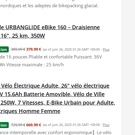
nordiques et les adeptes de bikepacking glacial.
de URBANGLIDE eBike 160 – Draisienne
 16", 25 km, 350W
389,99 €
379,99 €
tion
(as of juin 26, 2025 01:26 GMT +00:00 -
Plus
de 16 pouces Pliable et confortable Puissant: 36V
6Ah Vitesse maximale : 25 km/h
 Vélo Électrique Adulte, 26" vélo électrique
V 15.6Ah Batterie Amovible, Vélo de Ville
 250W, 7 Vitesses, E-Bike Urbain pour Adulte,
ectriques Homme Femme
729,99 €
669,99 €
tion
(as of juin 26, 2025 01:26 GMT +00:00 -
Plus
nce intemporelle avec confort ergonomique】Le vélo