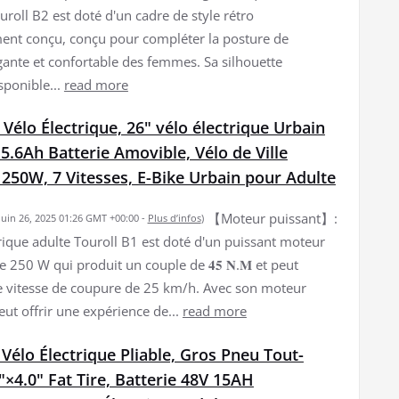
uroll B2 est doté d'un cadre de style rétro
nt conçu, conçu pour compléter la posture de
gante et confortable des femmes. Sa silhouette
sponible...
read more
 Vélo Électrique, 26" vélo électrique Urbain
5.6Ah Batterie Amovible, Vélo de Ville
 250W, 7 Vitesses, E-Bike Urbain pour Adulte
【Moteur puissant】:
 juin 26, 2025 01:26 GMT +00:00 -
Plus d’infos
)
trique adulte Touroll B1 est doté d'un puissant moteur
e 250 W qui produit un couple de 𝟒𝟓 𝐍.𝐌 et peut
e vitesse de coupure de 25 km/h. Avec son moteur
peut offrir une expérience de...
read more
 Vélo Électrique Pliable, Gros Pneu Tout-
"×4.0" Fat Tire, Batterie 48V 15AH