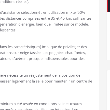
nditions réelles).
’assistance sélectionné : en utilisation mixte (50%
t des distances comprises entre 35 et 45 km, suffisantes
énération d’énergie, bien que limitée sur ce modèle,
descentes.
ns les caractéristiques) implique de privilégier des
ations sur neige tassée. Les poignées chauffantes,
isateurs, s’avèrent presque indispensables pour des
ière nécessite un réajustement de la position de
aisser légèrement la selle pour maintenir un centre de
.
minium a été testée en conditions salines (routes
e après une saison d’utilisation intensive. Les