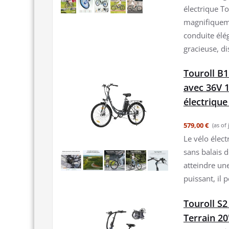
électrique To
magnifiqueme
conduite élé
gracieuse, di
Touroll B1
avec 36V 1
électrique
579,00 €
(as of
Le vélo élec
sans balais d
atteindre un
puissant, il 
Touroll S2
Terrain 20