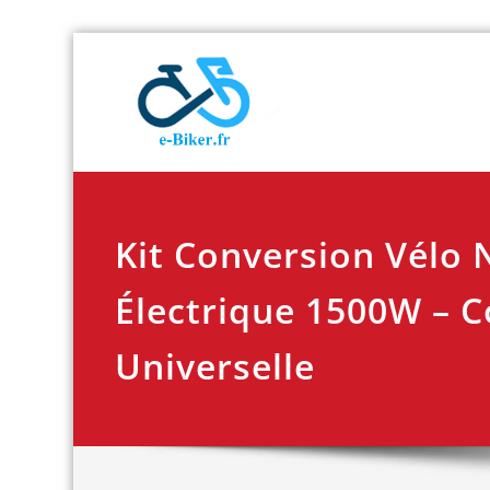
Skip
E-biker.fr
Test de produit de
to
content
Kit Conversion Vélo 
Électrique 1500W – C
Universelle