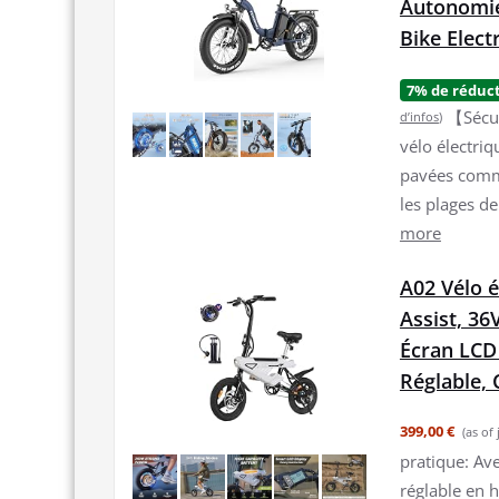
Autonomie
Bike Elect
7% de réduc
【Sécur
d’infos
)
vélo électri
pavées comme
les plages de
more
A02 Vélo é
Assist, 36
Écran LCD 
Réglable,
399,00 €
(as of
pratique: Ave
réglable en h