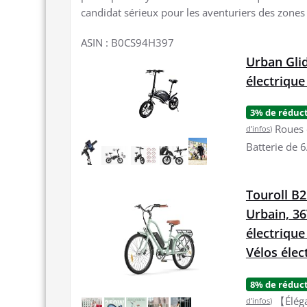
candidat sérieux pour les aventuriers des zones 
ASIN : B0CS94H397
Urban Gli
électrique
3% de réduc
Roues 
d’infos
)
Batterie de 
Touroll B2
Urbain, 36
électrique
Vélos él
8% de réduc
【Éléga
d’infos
)