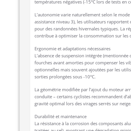
températures négatives (-15°C lors de tests en co
L’autonomie varie naturellement selon le mode d
assistance niveau 3), les utilisateurs rapporten
pour des randonnées hivernales typiques. La rég
contribue à optimiser la consommation sur les 
Ergonomie et adaptations nécessaires
L’absence de suspension intégrée (mentionnée da
fourches avant amorties pour compenser les vibr
optionnelles mais souvent ajoutées par les util
sorties prolongées sous -10°C.
La géométrie modifiée par l’ajout du moteur arr
conduite – certains cyclistes recommandent d’ab
gravité optimal lors des virages serrés sur neige
Durabilité et maintenance
La résistance à la corrosion des composants alu
traitées au sel), montrant une dégradation minim