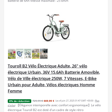
Batterie de 6Ah Vitesse maximale : 25 km/h
Touroll B2 Vélo Électrique Adulte, 26" vélo
électrique Urbain, 36V 15.6Ah Batterie Amovible,
Vélo de Ville électrique 250W, 7 Vitesses, E-Bike
Urbain pour Adulte, Vélos électriques Homme
Femme
729,99 €
669,99 €
(as of juin 27, 2025 01:47 GMT +00:00 -
Plus
8% de réduction
【Élégance intemporelle avec confort ergonomique】Le vélo
d’infos
)
électrique Touroll B2 est doté d'un cadre de style rétro