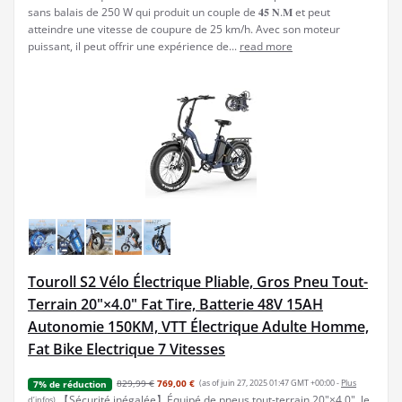
sans balais de 250 W qui produit un couple de 𝟒𝟓 𝐍.𝐌 et peut
atteindre une vitesse de coupure de 25 km/h. Avec son moteur
puissant, il peut offrir une expérience de...
read more
Touroll S2 Vélo Électrique Pliable, Gros Pneu Tout-
Terrain 20"×4.0" Fat Tire, Batterie 48V 15AH
Autonomie 150KM, VTT Électrique Adulte Homme,
Fat Bike Electrique 7 Vitesses
829,99 €
769,00 €
(as of juin 27, 2025 01:47 GMT +00:00 -
Plus
7% de réduction
【Sécurité inégalée】Équipé de pneus tout-terrain 20"×4.0", le
d’infos
)