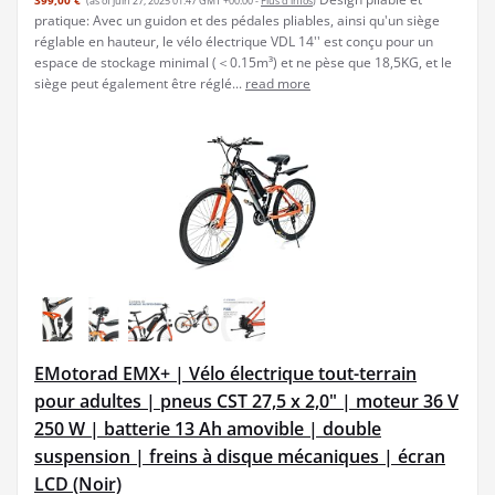
399,00 €
(as of juin 27, 2025 01:47 GMT +00:00 -
Plus d’infos
)
pratique: Avec un guidon et des pédales pliables, ainsi qu'un siège
réglable en hauteur, le vélo électrique VDL 14'' est conçu pour un
espace de stockage minimal (＜0.15m³) et ne pèse que 18,5KG, et le
siège peut également être réglé...
read more
EMotorad EMX+ | Vélo électrique tout-terrain
pour adultes | pneus CST 27,5 x 2,0" | moteur 36 V
250 W | batterie 13 Ah amovible | double
suspension | freins à disque mécaniques | écran
LCD (Noir)