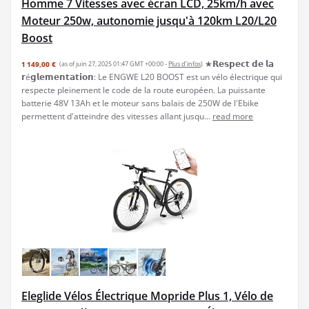
Homme 7 Vitesses avec écran LCD, 25km/h avec
Moteur 250w, autonomie jusqu'à 120km L20/L20
Boost
★𝗥𝗲𝘀𝗽𝗲𝗰𝘁 𝗱𝗲 𝗹𝗮
1 149,00 €
(as of juin 27, 2025 01:47 GMT +00:00 -
Plus d’infos
)
𝗿é𝗴𝗹𝗲𝗺𝗲𝗻𝘁𝗮𝘁𝗶𝗼𝗻: Le ENGWE L20 BOOST est un vélo électrique qui
respecte pleinement le code de la route européen. La puissante
batterie 48V 13Ah et le moteur sans balais de 250W de l'Ebike
permettent d'atteindre des vitesses allant jusqu...
read more
Eleglide Vélos Électrique Mopride Plus 1, Vélo de