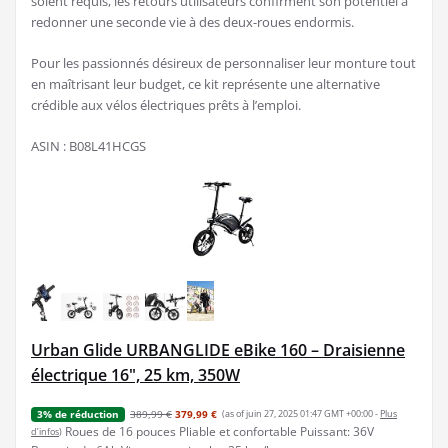
soient requis, les retours utilisateurs confirment son potentiel à
redonner une seconde vie à des deux-roues endormis.
Pour les passionnés désireux de personnaliser leur monture tout
en maîtrisant leur budget, ce kit représente une alternative
crédible aux vélos électriques prêts à l’emploi.
ASIN : B08L41HCGS
Urban Glide URBANGLIDE eBike 160 – Draisienne
électrique 16", 25 km, 350W
389,99 €
379,99 €
(as of juin 27, 2025 01:47 GMT +00:00 -
Plus
3% de réduction
Roues de 16 pouces Pliable et confortable Puissant: 36V
d’infos
)