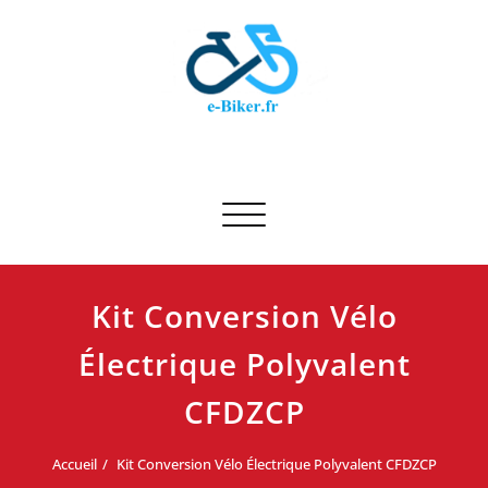
Skip
to
content
E-biker.fr
Test de produit de vélo
Afficher/masquer la navigation
Kit Conversion Vélo
Électrique Polyvalent
CFDZCP
Accueil
Kit Conversion Vélo Électrique Polyvalent CFDZCP