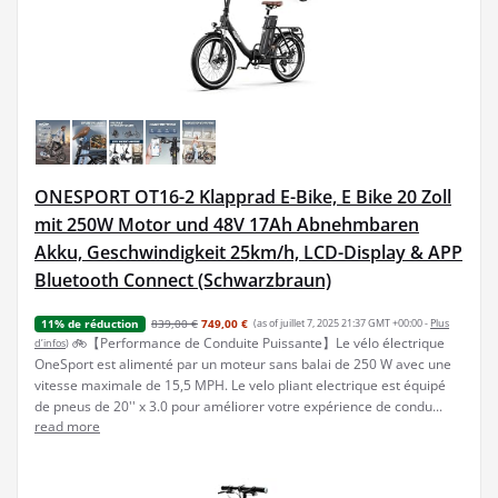
ONESPORT OT16-2 Klapprad E-Bike, E Bike 20 Zoll
mit 250W Motor und 48V 17Ah Abnehmbaren
Akku, Geschwindigkeit 25km/h, LCD-Display & APP
Bluetooth Connect (Schwarzbraun)
839,00 €
749,00 €
(as of juillet 7, 2025 21:37 GMT +00:00 -
Plus
11% de réduction
🚲【Performance de Conduite Puissante】Le vélo électrique
d’infos
)
OneSport est alimenté par un moteur sans balai de 250 W avec une
vitesse maximale de 15,5 MPH. Le velo pliant electrique est équipé
de pneus de 20'' x 3.0 pour améliorer votre expérience de condu...
read more