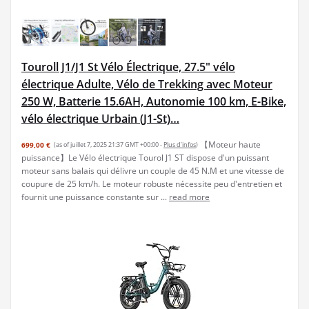
Touroll J1/J1 St Vélo Électrique, 27.5" vélo
électrique Adulte, Vélo de Trekking avec Moteur
250 W, Batterie 15.6AH, Autonomie 100 km, E-Bike,
vélo électrique Urbain (J1-St)…
【Moteur haute
699,00 €
(as of juillet 7, 2025 21:37 GMT +00:00 -
Plus d’infos
)
puissance】Le Vélo électrique Tourol J1 ST dispose d'un puissant
moteur sans balais qui délivre un couple de 45 N.M et une vitesse de
coupure de 25 km/h. Le moteur robuste nécessite peu d'entretien et
fournit une puissance constante sur ...
read more