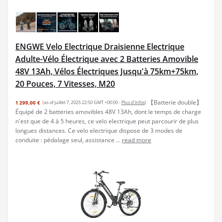
ENGWE Velo Electrique Draisienne Electrique
Adulte-Vélo Électrique avec 2 Batteries Amovible
48V 13Ah, Vélos Électriques Jusqu'à 75km+75km,
20 Pouces, 7 Vitesses, M20
【Batterie double】
1 299,00 €
(as of juillet 7, 2025 22:50 GMT +00:00 -
Plus d’infos
)
Équipé de 2 batteries amovibles 48V 13Ah, dont le temps de charge
n'est que de 4 à 5 heures, ce velo electrique peut parcourir de plus
longues distances. Ce velo electrique dispose de 3 modes de
conduite : pédalage seul, assistance ...
read more