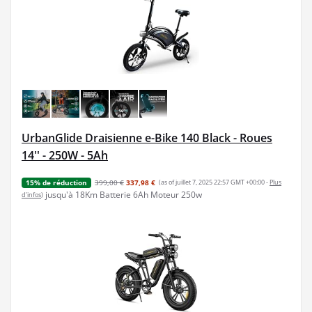
UrbanGlide Draisienne e-Bike 140 Black - Roues
14'' - 250W - 5Ah
399,00 €
337,98 €
(as of juillet 7, 2025 22:57 GMT +00:00 -
Plus
15% de réduction
jusqu'à 18Km Batterie 6Ah Moteur 250w
d’infos
)