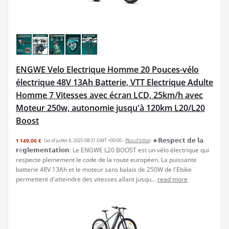
ENGWE Velo Electrique Homme 20 Pouces-vélo
électrique 48V 13Ah Batterie, VTT Electrique Adulte
Homme 7 Vitesses avec écran LCD, 25km/h avec
Moteur 250w, autonomie jusqu'à 120km L20/L20
Boost
★𝗥𝗲𝘀𝗽𝗲𝗰𝘁 𝗱𝗲 𝗹𝗮
1 149,00 €
(as of juillet 8, 2025 08:31 GMT +00:00 -
Plus d’infos
)
𝗿é𝗴𝗹𝗲𝗺𝗲𝗻𝘁𝗮𝘁𝗶𝗼𝗻: Le ENGWE L20 BOOST est un vélo électrique qui
respecte pleinement le code de la route européen. La puissante
batterie 48V 13Ah et le moteur sans balais de 250W de l'Ebike
permettent d'atteindre des vitesses allant jusqu...
read more