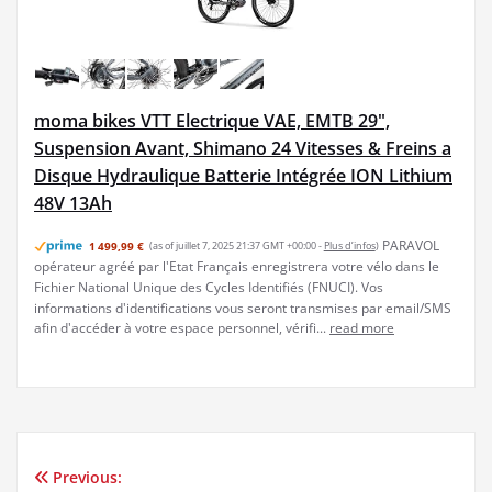
moma bikes VTT Electrique VAE, EMTB 29",
Suspension Avant, Shimano 24 Vitesses & Freins a
Disque Hydraulique Batterie Intégrée ION Lithium
48V 13Ah
PARAVOL
1 499,99 €
(as of juillet 7, 2025 21:37 GMT +00:00 -
Plus d’infos
)
opérateur agréé par l'Etat Français enregistrera votre vélo dans le
Fichier National Unique des Cycles Identifiés (FNUCI). Vos
informations d'identifications vous seront transmises par email/SMS
afin d'accéder à votre espace personnel, vérifi...
read more
Previous:
Navigation