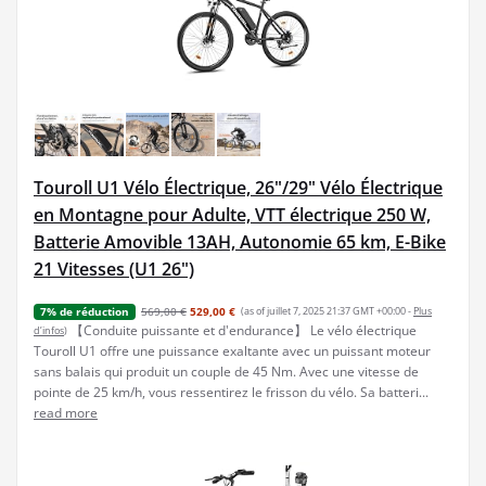
Touroll U1 Vélo Électrique, 26"/29" Vélo Électrique
en Montagne pour Adulte, VTT électrique 250 W,
Batterie Amovible 13AH, Autonomie 65 km, E-Bike
21 Vitesses (U1 26")
569,00 €
529,00 €
(as of juillet 7, 2025 21:37 GMT +00:00 -
Plus
7% de réduction
【Conduite puissante et d'endurance】 Le vélo électrique
d’infos
)
Touroll U1 offre une puissance exaltante avec un puissant moteur
sans balais qui produit un couple de 45 Nm. Avec une vitesse de
pointe de 25 km/h, vous ressentirez le frisson du vélo. Sa batteri...
read more