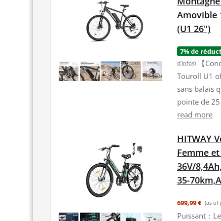
Montagne p
Amovible 
(U1 26")
7% de réduc
【Condu
d’infos
)
Touroll U1 o
sans balais 
pointe de 25 
read more
HITWAY Vél
Femme et
36V/8,4Ah
35-70km,A
699,99 €
(as of
Puissant：Le 