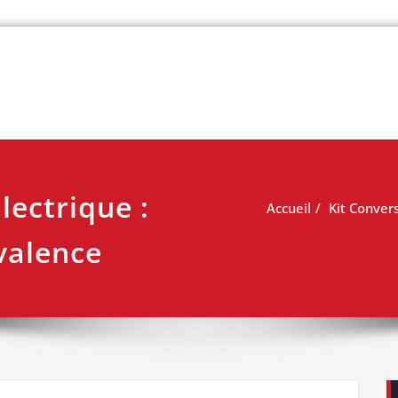
 vélo
lectrique :
Accueil
Kit Conver
valence