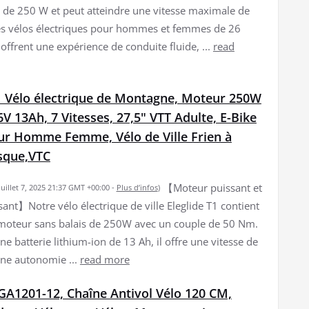
de 250 W et peut atteindre une vitesse maximale de
 vélos électriques pour hommes et femmes de 26
offrent une expérience de conduite fluide, ...
read
T1 Vélo électrique de Montagne, Moteur 250W
6V 13Ah, 7 Vitesses, 27,5" VTT Adulte, E-Bike
ur Homme Femme, Vélo de Ville Frien à
sque,VTC
【Moteur puissant et
 juillet 7, 2025 21:37 GMT +00:00 -
Plus d’infos
)
sant】Notre vélo électrique de ville Eleglide T1 contient
moteur sans balais de 250W avec un couple de 50 Nm.
ne batterie lithium-ion de 13 Ah, il offre une vitesse de
ne autonomie ...
read more
A1201-12, Chaîne Antivol Vélo 120 CM,