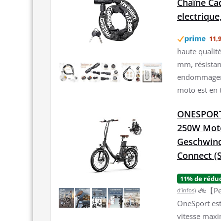
Chaîne Cad
electrique,
11,9
haute qualité
mm, résistant
endommager. 
moto est en t
ONESPORT 
250W Mot
Geschwind
Connect (
11% de rédu
🚲【Per
d’infos
)
OneSport est
vitesse maxi