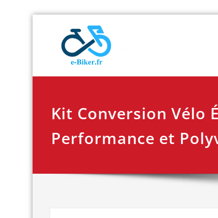
Skip
E-biker.fr
Test de produit de
to
content
Kit Conversion Vélo É
Performance et Poly