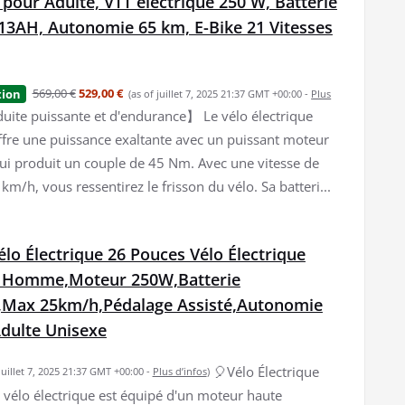
our Adulte, VTT électrique 250 W, Batterie
13AH, Autonomie 65 km, E-Bike 21 Vitesses
569,00 €
529,00 €
tion
(as of juillet 7, 2025 21:37 GMT +00:00 -
Plus
ite puissante et d'endurance】 Le vélo électrique
ffre une puissance exaltante avec un puissant moteur
qui produit un couple de 45 Nm. Avec une vitesse de
km/h, vous ressentirez le frisson du vélo. Sa batteri...
o Électrique 26 Pouces Vélo Électrique
 Homme,Moteur 250W,Batterie
,Max 25km/h,Pédalage Assisté,Autonomie
dulte Unisexe
🎈Vélo Électrique
 juillet 7, 2025 21:37 GMT +00:00 -
Plus d’infos
)
vélo électrique est équipé d'un moteur haute