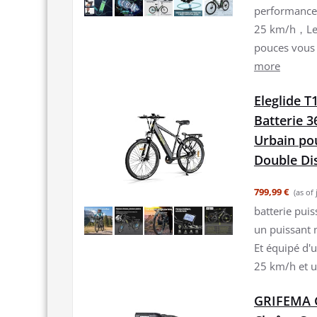
performance 
25 km/h，Les
pouces vous 
more
Eleglide 
Batterie 3
Urbain po
Double Di
799,99 €
(as of
batterie puis
un puissant 
Et équipé d'u
25 km/h et u
GRIFEMA G