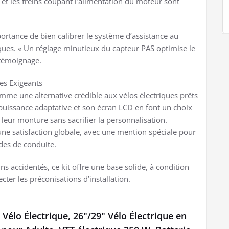
f et les freins coupant l’alimentation du moteur sont
portance de bien calibrer le système d’assistance au
ues. « Un réglage minutieux du capteur PAS optimise le
 témoignage.
tes Exigeants
me une alternative crédible aux vélos électriques prêts
 puissance adaptative et son écran LCD en font un choix
r leur monture sans sacrifier la personnalisation.
une satisfaction globale, avec une mention spéciale pour
odes de conduite.
s accidentés, ce kit offre une base solide, à condition
ecter les préconisations d’installation.
 Vélo Électrique, 26"/29" Vélo Électrique en