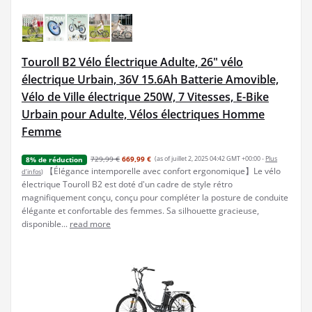
Touroll B2 Vélo Électrique Adulte, 26" vélo
électrique Urbain, 36V 15.6Ah Batterie Amovible,
Vélo de Ville électrique 250W, 7 Vitesses, E-Bike
Urbain pour Adulte, Vélos électriques Homme
Femme
729,99 €
669,99 €
(as of juillet 2, 2025 04:42 GMT +00:00 -
Plus
8% de réduction
【Élégance intemporelle avec confort ergonomique】Le vélo
d’infos
)
électrique Touroll B2 est doté d'un cadre de style rétro
magnifiquement conçu, conçu pour compléter la posture de conduite
élégante et confortable des femmes. Sa silhouette gracieuse,
disponible...
read more