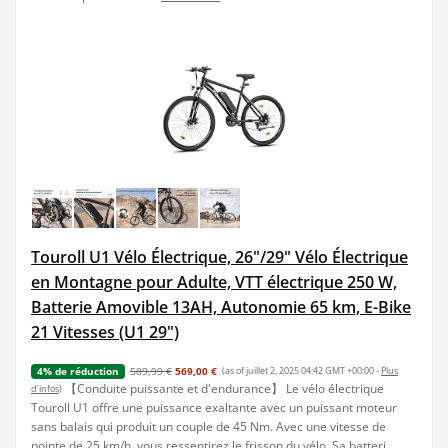
Touroll U1 Vélo Électrique, 26"/29" Vélo Électrique
en Montagne pour Adulte, VTT électrique 250 W,
Batterie Amovible 13AH, Autonomie 65 km, E-Bike
21 Vitesses (U1 29")
589,99 €
569,00 €
(as of juillet 2, 2025 04:42 GMT +00:00 -
Plus
4% de réduction
【Conduite puissante et d'endurance】 Le vélo électrique
d’infos
)
Touroll U1 offre une puissance exaltante avec un puissant moteur
sans balais qui produit un couple de 45 Nm. Avec une vitesse de
pointe de 25 km/h, vous ressentirez le frisson du vélo. Sa batteri...