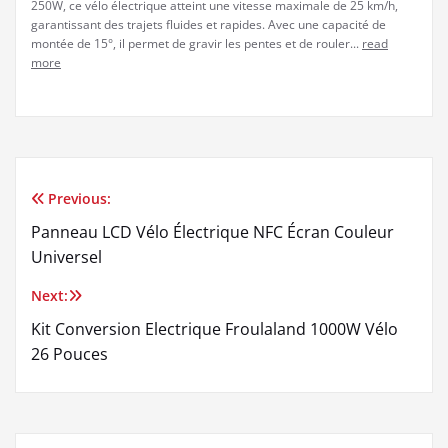
250W, ce vélo électrique atteint une vitesse maximale de 25 km/h,
garantissant des trajets fluides et rapides. Avec une capacité de
montée de 15°, il permet de gravir les pentes et de rouler...
read
more
Previous:
Navigation
Panneau LCD Vélo Électrique NFC Écran Couleur
de
Universel
l’article
Next:
Kit Conversion Electrique Froulaland 1000W Vélo
26 Pouces