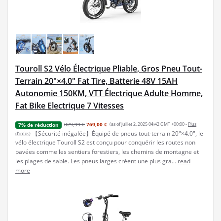
Touroll S2 Vélo Électrique Pliable, Gros Pneu Tout-
Terrain 20"×4.0" Fat Tire, Batterie 48V 15AH
Autonomie 150KM, VTT Électrique Adulte Homme,
Fat Bike Electrique 7 Vitesses
829,99 €
769,00 €
(as of juillet 2, 2025 04:42 GMT +00:00 -
Plus
7% de réduction
【Sécurité inégalée】Équipé de pneus tout-terrain 20"×4.0", le
d’infos
)
vélo électrique Touroll S2 est conçu pour conquérir les routes non
pavées comme les sentiers forestiers, les chemins de montagne et
les plages de sable. Les pneus larges créent une plus gra...
read
more