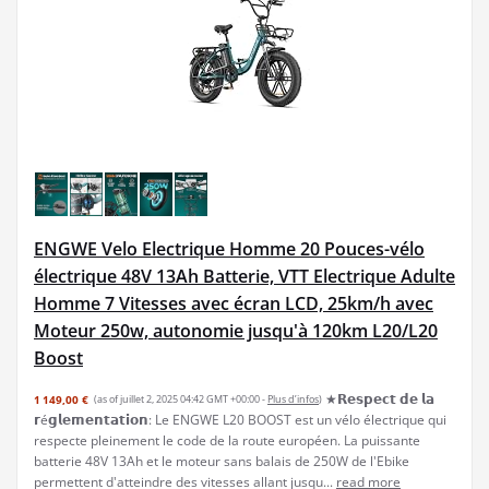
ENGWE Velo Electrique Homme 20 Pouces-vélo
électrique 48V 13Ah Batterie, VTT Electrique Adulte
Homme 7 Vitesses avec écran LCD, 25km/h avec
Moteur 250w, autonomie jusqu'à 120km L20/L20
Boost
★𝗥𝗲𝘀𝗽𝗲𝗰𝘁 𝗱𝗲 𝗹𝗮
1 149,00 €
(as of juillet 2, 2025 04:42 GMT +00:00 -
Plus d’infos
)
𝗿é𝗴𝗹𝗲𝗺𝗲𝗻𝘁𝗮𝘁𝗶𝗼𝗻: Le ENGWE L20 BOOST est un vélo électrique qui
respecte pleinement le code de la route européen. La puissante
batterie 48V 13Ah et le moteur sans balais de 250W de l'Ebike
permettent d'atteindre des vitesses allant jusqu...
read more