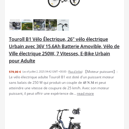
Touroll B1 Vélo Électrique, 26" vélo électrique
Urbain avec 36V 15.6Ah Batterie Amovible, Vélo de
Ville électrique 250W, 7 Vitesses, E-Bike Urbain
pour Adulte
【Moteur puissant】:
579,00 €
(as of juillet 2, 2025 04:42 GMT +00:00 -
Plus d’infos
)
Le vélo électrique adulte Touroll B1 est doté d'un puissant moteur
sans balais de 250 W qui produit un couple de 𝟒𝟓 𝐍.𝐌 et peut
atteindre une vitesse de coupure de 25 km/h. Avec son moteur
puissant, il peut offrir une expérience de...
read more