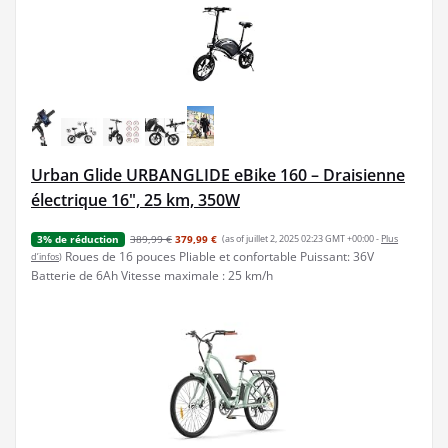
Urban Glide URBANGLIDE eBike 160 – Draisienne
électrique 16", 25 km, 350W
389,99 €
379,99 €
(as of juillet 2, 2025 02:23 GMT +00:00 -
Plus
3% de réduction
Roues de 16 pouces Pliable et confortable Puissant: 36V
d’infos
)
Batterie de 6Ah Vitesse maximale : 25 km/h