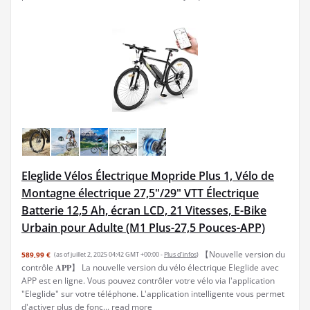
Eleglide Vélos Électrique Mopride Plus 1, Vélo de
Montagne électrique 27,5"/29" VTT Électrique
Batterie 12,5 Ah, écran LCD, 21 Vitesses, E-Bike
Urbain pour Adulte (M1 Plus-27,5 Pouces-APP)
【Nouvelle version du
589,99 €
(as of juillet 2, 2025 04:42 GMT +00:00 -
Plus d’infos
)
contrôle 𝐀𝐏𝐏】 La nouvelle version du vélo électrique Eleglide avec
APP est en ligne. Vous pouvez contrôler votre vélo via l'application
"Eleglide" sur votre téléphone. L'application intelligente vous permet
d'activer plus de fonc...
read more