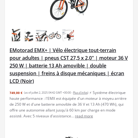
EMotorad EMX+ | Vélo électrique tout-terrain
pour adultes | pneus CST 27,5 x 2,0" | moteur 36 V
250 W | batterie 13 Ah amovible | double
suspension | freins à disque mécaniques | écran
LCD (Noir)
⚡ Système électrique
749,00 €
(as of juillet 2, 2025 04:42 GMT +00:00 -
Plus d’infos
)
haute performance : l'EMX est équipée d'un moteur à moyeu arrière
de 250 W et d'une batterie amovible de 36 V et 13 Ah (470 Wh), qui
offre une autonomie allant jusqu'à 60 km par charge en mode
assisté. Avec 5 niveaux d'assistance...
read more