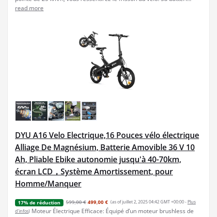
read more
DYU A16 Velo Electrique,16 Pouces vélo électrique
Alliage De Magnésium, Batterie Amovible 36 V 10
Ah, Pliable Ebike autonomie jusqu'à 40-70km,
écran LCD，Système Amortissement, pour
Homme/Manquer
599,00 €
499,00 €
(as of juillet 2, 2025 04:42 GMT +00:00 -
Plus
17% de réduction
Moteur Électrique Efficace: Équipé d’un moteur brushless de
d’infos
)