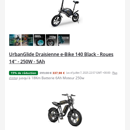
UrbanGlide Draisienne e-Bike 140 Black - Roues
14'' - 250W - 5Ah
399,00 €
337,98 €
(as of juillet 7, 2025 22:57 GMT +00:00 -
Plus
15% de réduction
jusqu'à 18Km Batterie 6Ah Moteur 250w
d’infos
)