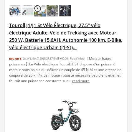
Touroll J1/J1 St Vélo Électrique, 27.5" vélo
électrique Adulte, Vélo de Trekking avec Moteur
250 W, Batterie 15.6AH, Autonomie 100 km, E-Bike,
vélo électrique Urbain (J1-St)…
【Moteur haute
699,00 €
(as of juillet 7, 2025 21:37 GMT +00:00 -
Plus d’infos
)
puissance】Le Vélo électrique Tourol J1 ST dispose d'un puissant
moteur sans balais qui délivre un couple de 45 N.M et une vitesse de
coupure de 25 km/h. Le moteur robuste nécessite peu d'entretien et
fournit une puissance constante sur ...
read more