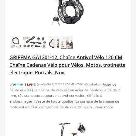
GRIFEMA GA1201-12, Chaîne Antivol Vélo 120 CM,
Chaîne Cadenas Vélo pour Vélos, Motos, trotinette
electrique, Portails, Noir
[Acier de
11,99 €
(as of juillet 7, 2025 21:37 GMT +00:00 -
Plus d’infos
)
haute qualité] La chaîne de vélo est en acier de haute qualité de 7
mm, résistant aux coupures et anti-corrosion, difficile à
endommager. [Veste de haute qualité] La surface de la chaîne de
moto est en tissu de nylon de haute qualité, qui p...
read more