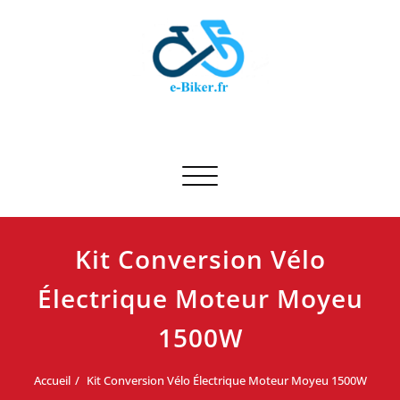
Skip
to
content
E-biker.fr
Test de produit de vélo
Afficher/masquer la navigation
Kit Conversion Vélo
Électrique Moteur Moyeu
1500W
Accueil
Kit Conversion Vélo Électrique Moteur Moyeu 1500W