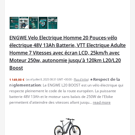
ENGWE Velo Electrique Homme 20 Pouces-vélo
électrique 48V 13Ah Batterie, VTT Electrique Adulte
Homme 7 Vitesses avec écran LCD, 25km/h avec
Moteur 250w, autonomie jusqu'à 120km L20/L20
Boost
★𝗥𝗲𝘀𝗽𝗲𝗰𝘁 𝗱𝗲 𝗹𝗮
1 149,00 €
(as of juillet 8, 2025 08:31 GMT +00:00 -
Plus d’infos
)
𝗿é𝗴𝗹𝗲𝗺𝗲𝗻𝘁𝗮𝘁𝗶𝗼𝗻: Le ENGWE L20 BOOST est un vélo électrique qui
respecte pleinement le code de la route européen. La puissante
batterie 48V 13Ah et le moteur sans balais de 250W de l'Ebike
permettent d'atteindre des vitesses allant jusqu...
read more