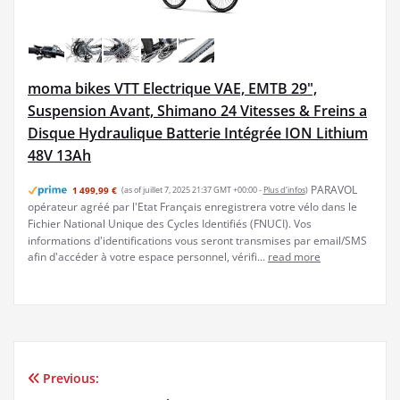
moma bikes VTT Electrique VAE, EMTB 29",
Suspension Avant, Shimano 24 Vitesses & Freins a
Disque Hydraulique Batterie Intégrée ION Lithium
48V 13Ah
PARAVOL
1 499,99 €
(as of juillet 7, 2025 21:37 GMT +00:00 -
Plus d’infos
)
opérateur agréé par l'Etat Français enregistrera votre vélo dans le
Fichier National Unique des Cycles Identifiés (FNUCI). Vos
informations d'identifications vous seront transmises par email/SMS
afin d'accéder à votre espace personnel, vérifi...
read more
Previous:
Navigation