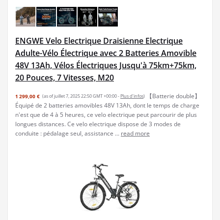
ENGWE Velo Electrique Draisienne Electrique
Adulte-Vélo Électrique avec 2 Batteries Amovible
48V 13Ah, Vélos Électriques Jusqu'à 75km+75km,
20 Pouces, 7 Vitesses, M20
【Batterie double】
1 299,00 €
(as of juillet 7, 2025 22:50 GMT +00:00 -
Plus d’infos
)
Équipé de 2 batteries amovibles 48V 13Ah, dont le temps de charge
n'est que de 4 à 5 heures, ce velo electrique peut parcourir de plus
longues distances. Ce velo electrique dispose de 3 modes de
conduite : pédalage seul, assistance ...
read more