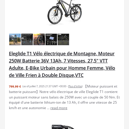
Eleglide T1 Vélo électrique de Montagne, Moteur
250W Batterie 36V 13Ah, 7 Vitesses, 27,5" VTT
Adulte, E-Bike Urbain pour Homme Femme, Vélo
de Ville Frien à Double Disque,VTC
【Moteur puissant et
799,99 €
(as of juillet 7, 2025 21:37 GMT +00:00 -
Plus d’infos
)
batterie puissant】Notre vélo électrique de ville Eleglide T1 contient
un puissant moteur sans balais de 250W avec un couple de 50 Nm. Et
équipé d'une batterie lithium-ion de 13 Ah, il offre une vitesse de 25
km/h et une autonomie ...
read more