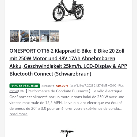
ONESPORT OT16-2 Klapprad E-Bike, E Bike 20 Zoll
mit 250W Motor und 48V 17Ah Abnehmbaren
Akku, Geschwindigkeit 25km/h, LCD-Display & APP
Bluetooth Connect (Schwarzbraun)
839,00 €
749,00 €
(as of juillet 7, 2025 21:37 GMT +00:00 -
Plus
11% de réduction
🚲【Performance de Conduite Puissante】Le vélo électrique
d’infos
)
OneSport est alimenté par un moteur sans balai de 250 W avec une
vitesse maximale de 15,5 MPH. Le velo pliant electrique est équipé
de pneus de 20'' x 3.0 pour améliorer votre expérience de condu...
read more