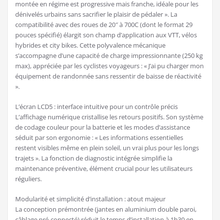
montée en régime est progressive mais franche, idéale pour les
dénivelés urbains sans sacrifier le plaisir de pédaler ». La
compatibilité avec des roues de 20″ à 700C (dont le format 29
pouces spécifié) élargit son champ d’application aux VTT, vélos
hybrides et city bikes. Cette polyvalence mécanique
s’accompagne d’une capacité de charge impressionnante (250 kg
max), appréciée par les cyclistes voyageurs : « J’ai pu charger mon
équipement de randonnée sans ressentir de baisse de réactivité
».
L’écran LCD5 : interface intuitive pour un contrôle précis
L’affichage numérique cristallise les retours positifs. Son système
de codage couleur pour la batterie et les modes d’assistance
séduit par son ergonomie : « Les informations essentielles
restent visibles même en plein soleil, un vrai plus pour les longs
trajets ». La fonction de diagnostic intégrée simplifie la
maintenance préventive, élément crucial pour les utilisateurs
réguliers.
Modularité et simplicité d’installation : atout majeur
La conception prémontrée (jantes en aluminium double paroi,
câblage pré-connecté) réduit le temps d’installation à 1h30 en