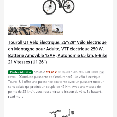
Touroll U1 Vélo Électrique, 26"/29" Vélo Électrique
en Montagne pour Adulte, VTT électrique 250 W,
Batterie Amovible 13AH, Autonomie 65 km, E-Bike
21 Vitesses (U1 26")
569,00 €
529,00 €
(as of juillet 7, 2025 21:37 GMT +00:00 -
Plus
7% de réduction
【Conduite puissante et d'endurance】 Le vélo électrique
d’infos
)
Touroll U1 offre une puissance exaltante avec un puissant moteur
sans balais qui produit un couple de 45 Nm. Avec une vitesse de
pointe de 25 km/h, vous ressentirez le frisson du vélo. Sa batteri...
read more