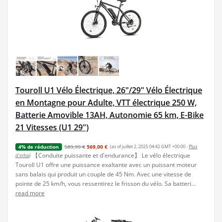
Touroll U1 Vélo Électrique, 26"/29" Vélo Électrique
en Montagne pour Adulte, VTT électrique 250 W,
Batterie Amovible 13AH, Autonomie 65 km, E-Bike
21 Vitesses (U1 29")
589,99 €
569,00 €
(as of juillet 2, 2025 04:42 GMT +00:00 -
Plus
4% de réduction
【Conduite puissante et d'endurance】 Le vélo électrique
d’infos
)
Touroll U1 offre une puissance exaltante avec un puissant moteur
sans balais qui produit un couple de 45 Nm. Avec une vitesse de
pointe de 25 km/h, vous ressentirez le frisson du vélo. Sa batteri...
read more