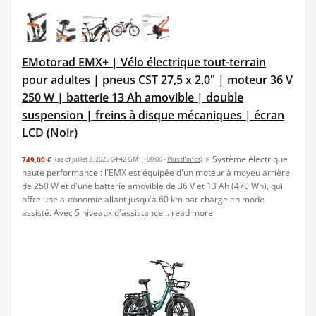
EMotorad EMX+ | Vélo électrique tout-terrain
pour adultes | pneus CST 27,5 x 2,0" | moteur 36 V
250 W | batterie 13 Ah amovible | double
suspension | freins à disque mécaniques | écran
LCD (Noir)
⚡ Système électrique
749,00 €
(as of juillet 2, 2025 04:42 GMT +00:00 -
Plus d’infos
)
haute performance : l'EMX est équipée d'un moteur à moyeu arrière
de 250 W et d'une batterie amovible de 36 V et 13 Ah (470 Wh), qui
offre une autonomie allant jusqu'à 60 km par charge en mode
assisté. Avec 5 niveaux d'assistance...
read more