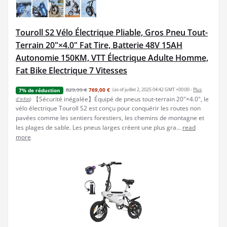
Touroll S2 Vélo Électrique Pliable, Gros Pneu Tout-
Terrain 20"×4.0" Fat Tire, Batterie 48V 15AH
Autonomie 150KM, VTT Électrique Adulte Homme,
Fat Bike Electrique 7 Vitesses
829,99 €
769,00 €
(as of juillet 2, 2025 04:42 GMT +00:00 -
Plus
7% de réduction
【Sécurité inégalée】Équipé de pneus tout-terrain 20"×4.0", le
d’infos
)
vélo électrique Touroll S2 est conçu pour conquérir les routes non
pavées comme les sentiers forestiers, les chemins de montagne et
les plages de sable. Les pneus larges créent une plus gra...
read
more