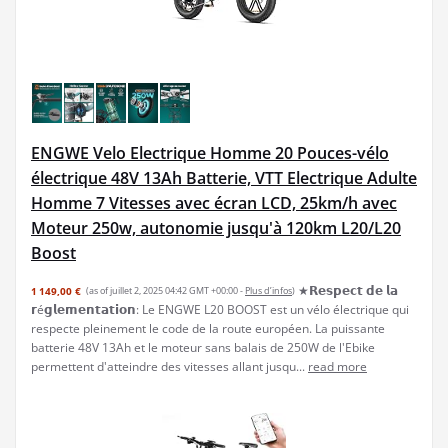
ENGWE Velo Electrique Homme 20 Pouces-vélo
électrique 48V 13Ah Batterie, VTT Electrique Adulte
Homme 7 Vitesses avec écran LCD, 25km/h avec
Moteur 250w, autonomie jusqu'à 120km L20/L20
Boost
★𝗥𝗲𝘀𝗽𝗲𝗰𝘁 𝗱𝗲 𝗹𝗮
1 149,00 €
(as of juillet 2, 2025 04:42 GMT +00:00 -
Plus d’infos
)
𝗿é𝗴𝗹𝗲𝗺𝗲𝗻𝘁𝗮𝘁𝗶𝗼𝗻: Le ENGWE L20 BOOST est un vélo électrique qui
respecte pleinement le code de la route européen. La puissante
batterie 48V 13Ah et le moteur sans balais de 250W de l'Ebike
permettent d'atteindre des vitesses allant jusqu...
read more