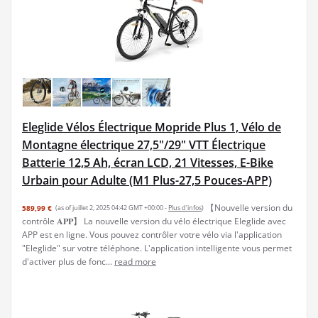
Eleglide Vélos Électrique Mopride Plus 1, Vélo de
Montagne électrique 27,5"/29" VTT Électrique
Batterie 12,5 Ah, écran LCD, 21 Vitesses, E-Bike
Urbain pour Adulte (M1 Plus-27,5 Pouces-APP)
【Nouvelle version du
589,99 €
(as of juillet 2, 2025 04:42 GMT +00:00 -
Plus d’infos
)
contrôle 𝐀𝐏𝐏】 La nouvelle version du vélo électrique Eleglide avec
APP est en ligne. Vous pouvez contrôler votre vélo via l'application
"Eleglide" sur votre téléphone. L'application intelligente vous permet
d'activer plus de fonc...
read more