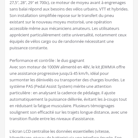
27,5″, 28″, 29″ et 700c), ce moteur de moyeu avant à engrenages
sans balai répond aux besoins des vélos urbains, VTT et hybrides.
Son installation simplifiée repose sur le transfert du pneu
existant sur le nouveau moyeu motorisé, une opération
accessible même aux mécaniciens amateurs. Les utilisateurs
apprécient particulièrement cette universalité, notamment ceux
équipés de vélos cargo ou de randonnée nécessitant une
puissance constante.
Performance et contrôle : le duo gagnant
Avec son moteur de 1000W alimenté en 48V, le kit JEWMIA offre
une assistance progressive jusqu’à 45 km/h, idéal pour
surmonter les dénivelés ou transporter des charges lourdes. Le
système PAS (Pedal Assist System) mérite une attention
particulière : en analysant la cadence de pédalage, il ajuste
automatiquement la puissance délivrée, évitant les à-coups tout
en réduisant la fatigue musculaire. Plusieurs témoignages
soulignent son efficacité sur les trajets longue distance, avec une
transition fluide entre les niveaux d’assistance.
L’écran LCD centralise les données essentielles (vitesse,
kilométrage, niveau de batterie) via une interface épurée. Son