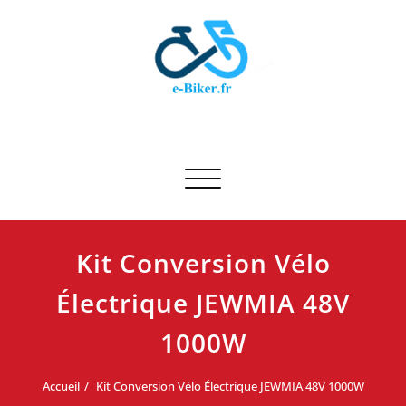
Skip
to
content
E-biker.fr
Test de produit de vélo
Afficher/masquer la navigation
Kit Conversion Vélo
Électrique JEWMIA 48V
1000W
Accueil
Kit Conversion Vélo Électrique JEWMIA 48V 1000W