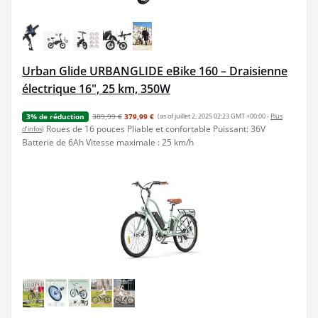
Urban Glide URBANGLIDE eBike 160 – Draisienne
électrique 16", 25 km, 350W
389,99 €
379,99 €
(as of juillet 2, 2025 02:23 GMT +00:00 -
Plus
3% de réduction
Roues de 16 pouces Pliable et confortable Puissant: 36V
d’infos
)
Batterie de 6Ah Vitesse maximale : 25 km/h