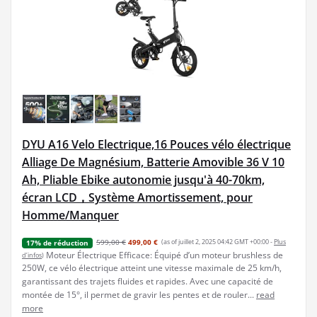
DYU A16 Velo Electrique,16 Pouces vélo électrique
Alliage De Magnésium, Batterie Amovible 36 V 10
Ah, Pliable Ebike autonomie jusqu'à 40-70km,
écran LCD，Système Amortissement, pour
Homme/Manquer
599,00 €
499,00 €
(as of juillet 2, 2025 04:42 GMT +00:00 -
Plus
17% de réduction
Moteur Électrique Efficace: Équipé d’un moteur brushless de
d’infos
)
250W, ce vélo électrique atteint une vitesse maximale de 25 km/h,
garantissant des trajets fluides et rapides. Avec une capacité de
montée de 15°, il permet de gravir les pentes et de rouler...
read
more