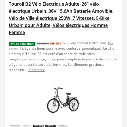
Touroll B2 Vélo Électrique Adulte, 26" vélo
électrique Urbain, 36V 15.6Ah Batterie Amovible,
Vélo de Ville électrique 250W, 7 Vitesses, E-Bike
Urbain pour Adulte, Vélos électriques Homme
Femme
729,99 €
669,99 €
(as of juillet 2, 2025 04:42 GMT +00:00 -
Plus
8% de réduction
【Élégance intemporelle avec confort ergonomique】Le vélo
d’infos
)
électrique Touroll B2 est doté d'un cadre de style rétro
magnifiquement conçu, conçu pour compléter la posture de conduite
élégante et confortable des femmes. Sa silhouette gracieuse,
disponible...
read more