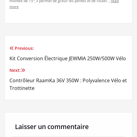
montée de 15°, il permet de gravir les pentes et de rouler...
read
more
Previous:
Navigation
Kit Conversion Électrique JEWMIA 250W/500W Vélo
de
Next:
l’article
Contrôleur RaamKa 36V 350W : Polyvalence Vélo et
Trottinette
Laisser un commentaire