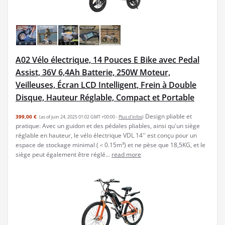
A02 Vélo électrique, 14 Pouces E Bike avec Pedal
Assist, 36V 6,4Ah Batterie, 250W Moteur,
Veilleuses, Écran LCD Intelligent, Frein à Double
Disque, Hauteur Réglable, Compact et Portable
Design pliable et
399,00 €
(as of juin 24, 2025 01:02 GMT +00:00 -
Plus d’infos
)
pratique: Avec un guidon et des pédales pliables, ainsi qu'un siège
réglable en hauteur, le vélo électrique VDL 14'' est conçu pour un
espace de stockage minimal (＜0.15m³) et ne pèse que 18,5KG, et le
siège peut également être réglé...
read more