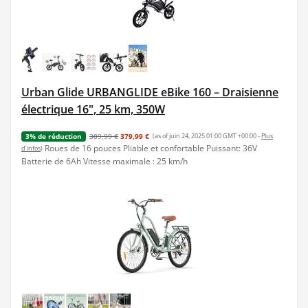
Urban Glide URBANGLIDE eBike 160 – Draisienne
électrique 16", 25 km, 350W
389,99 €
379,99 €
(as of juin 24, 2025 01:00 GMT +00:00 -
Plus
3% de réduction
Roues de 16 pouces Pliable et confortable Puissant: 36V
d’infos
)
Batterie de 6Ah Vitesse maximale : 25 km/h