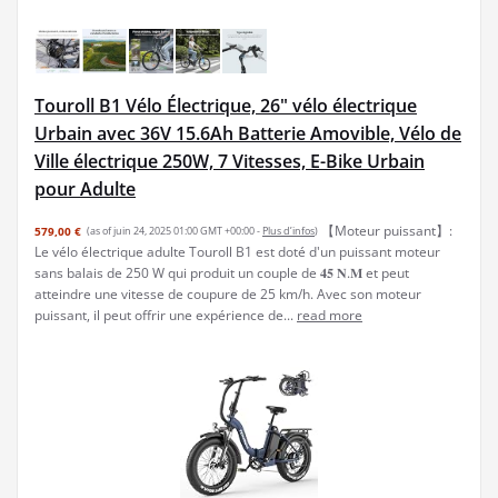
Touroll B1 Vélo Électrique, 26" vélo électrique
Urbain avec 36V 15.6Ah Batterie Amovible, Vélo de
Ville électrique 250W, 7 Vitesses, E-Bike Urbain
pour Adulte
【Moteur puissant】:
579,00 €
(as of juin 24, 2025 01:00 GMT +00:00 -
Plus d’infos
)
Le vélo électrique adulte Touroll B1 est doté d'un puissant moteur
sans balais de 250 W qui produit un couple de 𝟒𝟓 𝐍.𝐌 et peut
atteindre une vitesse de coupure de 25 km/h. Avec son moteur
puissant, il peut offrir une expérience de...
read more