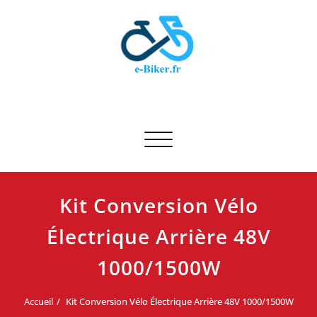
Skip
to
content
E-biker.fr
Test de produit de vélo
Afficher/masquer la navigation
Kit Conversion Vélo
Électrique Arrière 48V
1000/1500W
Accueil
Kit Conversion Vélo Électrique Arrière 48V 1000/1500W