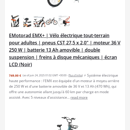
EMotorad EMX+ | Vélo électrique tout-terrain
pour adultes | pneus CST 27,5 x 2,0" | moteur 36 V
250 W | batterie 13 Ah amovible | double
suspension | freins à disque mécaniques | écran
LCD (Noir)
⚡ Système électrique
749,00 €
(as of juin 24, 2025 01:02 GMT +00:00 -
Plus d’infos
)
haute performance : l'EMX est équipée d'un moteur à moyeu arrière
de 250 W et d'une batterie amovible de 36 V et 13 Ah (470 Wh), qui
offre une autonomie allant jusqu'à 60 km par charge en mode
assisté. Avec 5 niveaux d'assistance...
read more