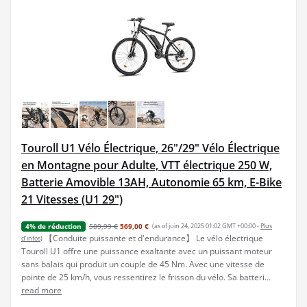
Touroll U1 Vélo Électrique, 26"/29" Vélo Électrique
en Montagne pour Adulte, VTT électrique 250 W,
Batterie Amovible 13AH, Autonomie 65 km, E-Bike
21 Vitesses (U1 29")
589,99 €
569,00 €
(as of juin 24, 2025 01:02 GMT +00:00 -
Plus
4% de réduction
【Conduite puissante et d'endurance】 Le vélo électrique
d’infos
)
Touroll U1 offre une puissance exaltante avec un puissant moteur
sans balais qui produit un couple de 45 Nm. Avec une vitesse de
pointe de 25 km/h, vous ressentirez le frisson du vélo. Sa batteri...
read more