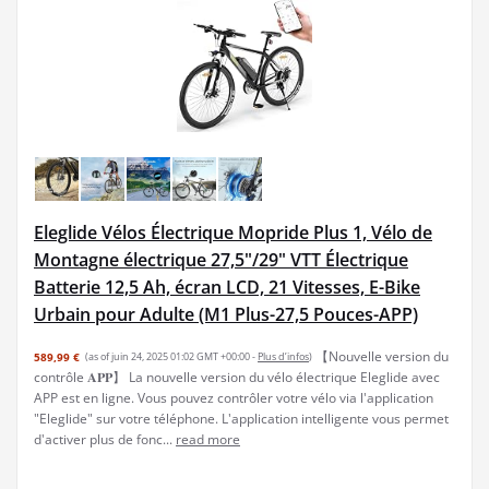
Eleglide Vélos Électrique Mopride Plus 1, Vélo de
Montagne électrique 27,5"/29" VTT Électrique
Batterie 12,5 Ah, écran LCD, 21 Vitesses, E-Bike
Urbain pour Adulte (M1 Plus-27,5 Pouces-APP)
【Nouvelle version du
589,99 €
(as of juin 24, 2025 01:02 GMT +00:00 -
Plus d’infos
)
contrôle 𝐀𝐏𝐏】 La nouvelle version du vélo électrique Eleglide avec
APP est en ligne. Vous pouvez contrôler votre vélo via l'application
"Eleglide" sur votre téléphone. L'application intelligente vous permet
d'activer plus de fonc...
read more