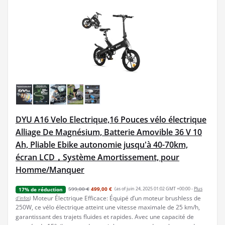
DYU A16 Velo Electrique,16 Pouces vélo électrique
Alliage De Magnésium, Batterie Amovible 36 V 10
Ah, Pliable Ebike autonomie jusqu'à 40-70km,
écran LCD，Système Amortissement, pour
Homme/Manquer
599,00 €
499,00 €
(as of juin 24, 2025 01:02 GMT +00:00 -
Plus
17% de réduction
Moteur Électrique Efficace: Équipé d’un moteur brushless de
d’infos
)
250W, ce vélo électrique atteint une vitesse maximale de 25 km/h,
garantissant des trajets fluides et rapides. Avec une capacité de