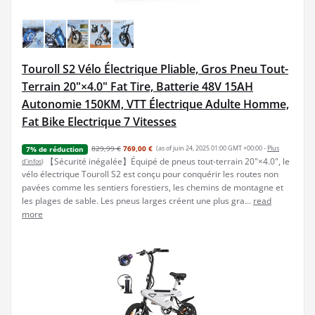
Touroll S2 Vélo Électrique Pliable, Gros Pneu Tout-
Terrain 20"×4.0" Fat Tire, Batterie 48V 15AH
Autonomie 150KM, VTT Électrique Adulte Homme,
Fat Bike Electrique 7 Vitesses
829,99 €
769,00 €
(as of juin 24, 2025 01:00 GMT +00:00 -
Plus
7% de réduction
【Sécurité inégalée】Équipé de pneus tout-terrain 20"×4.0", le
d’infos
)
vélo électrique Touroll S2 est conçu pour conquérir les routes non
pavées comme les sentiers forestiers, les chemins de montagne et
les plages de sable. Les pneus larges créent une plus gra...
read
more