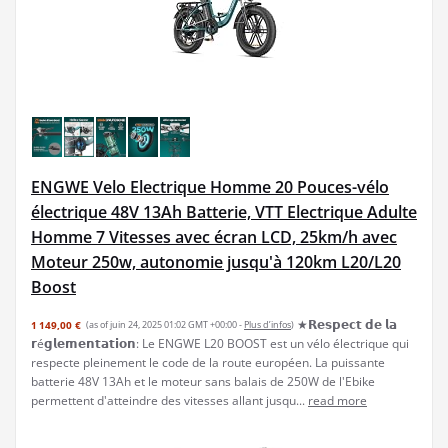
ENGWE Velo Electrique Homme 20 Pouces-vélo
électrique 48V 13Ah Batterie, VTT Electrique Adulte
Homme 7 Vitesses avec écran LCD, 25km/h avec
Moteur 250w, autonomie jusqu'à 120km L20/L20
Boost
★𝗥𝗲𝘀𝗽𝗲𝗰𝘁 𝗱𝗲 𝗹𝗮
1 149,00 €
(as of juin 24, 2025 01:02 GMT +00:00 -
Plus d’infos
)
𝗿é𝗴𝗹𝗲𝗺𝗲𝗻𝘁𝗮𝘁𝗶𝗼𝗻: Le ENGWE L20 BOOST est un vélo électrique qui
respecte pleinement le code de la route européen. La puissante
batterie 48V 13Ah et le moteur sans balais de 250W de l'Ebike
permettent d'atteindre des vitesses allant jusqu...
read more