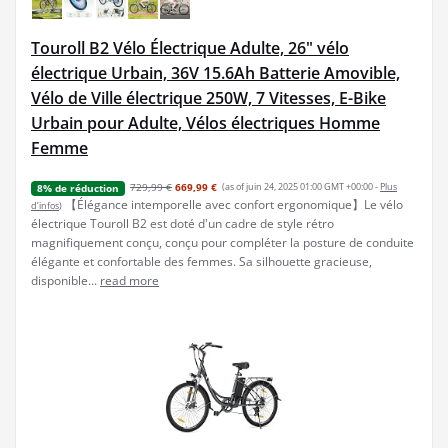
Touroll B2 Vélo Électrique Adulte, 26" vélo
électrique Urbain, 36V 15.6Ah Batterie Amovible,
Vélo de Ville électrique 250W, 7 Vitesses, E-Bike
Urbain pour Adulte, Vélos électriques Homme
Femme
729,99 €
669,99 €
(as of juin 24, 2025 01:00 GMT +00:00 -
Plus
8% de réduction
【Élégance intemporelle avec confort ergonomique】Le vélo
d’infos
)
électrique Touroll B2 est doté d'un cadre de style rétro
magnifiquement conçu, conçu pour compléter la posture de conduite
élégante et confortable des femmes. Sa silhouette gracieuse,
disponible...
read more