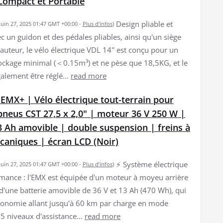
 Compact et Portable
Design pliable et
 juin 27, 2025 01:47 GMT +00:00 -
Plus d’infos
)
c un guidon et des pédales pliables, ainsi qu'un siège
auteur, le vélo électrique VDL 14'' est conçu pour un
ockage minimal (＜0.15m³) et ne pèse que 18,5KG, et le
alement être réglé...
read more
EMX+ | Vélo électrique tout-terrain pour
pneus CST 27,5 x 2,0" | moteur 36 V 250 W |
3 Ah amovible | double suspension | freins à
caniques | écran LCD (Noir)
⚡ Système électrique
 juin 27, 2025 01:47 GMT +00:00 -
Plus d’infos
)
mance : l'EMX est équipée d'un moteur à moyeu arrière
d'une batterie amovible de 36 V et 13 Ah (470 Wh), qui
tonomie allant jusqu'à 60 km par charge en mode
 5 niveaux d'assistance...
read more