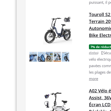
puissant, il 
Touroll S2
Terrain 20
Autonomie
Bike Elect
7% de réduc
【Sécur
d’infos
)
vélo électri
pavées comme
les plages de
more
A02 Vélo é
Assist, 36
Écran LCD 