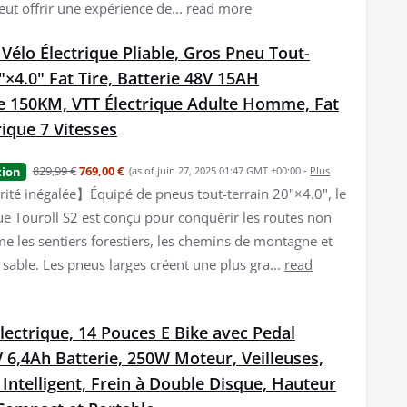
peut offrir une expérience de...
read more
 Vélo Électrique Pliable, Gros Pneu Tout-
"×4.0" Fat Tire, Batterie 48V 15AH
 150KM, VTT Électrique Adulte Homme, Fat
rique 7 Vitesses
829,99 €
769,00 €
tion
(as of juin 27, 2025 01:47 GMT +00:00 -
Plus
ité inégalée】Équipé de pneus tout-terrain 20"×4.0", le
que Touroll S2 est conçu pour conquérir les routes non
 les sentiers forestiers, les chemins de montagne et
 sable. Les pneus larges créent une plus gra...
read
lectrique, 14 Pouces E Bike avec Pedal
V 6,4Ah Batterie, 250W Moteur, Veilleuses,
Intelligent, Frein à Double Disque, Hauteur