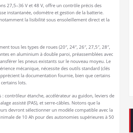
ns 27,5–36 V et 48 V, offre un contrôle précis des
sse instantanée, odomètre et gestion de la batterie.
otamment la lisibilité sous ensoleillement direct et la
ent tous les types de roues (20″, 24″, 26″, 27,5″, 28″,
jantes en aluminium à double paroi, préassemblées avec
de transférer les pneus existants sur le nouveau moyeu. Le
périence mécanique, nécessite des outils standard (clés
it apprécient la documentation fournie, bien que certains
certains lots.
 : contrôleur étanche, accélérateur au guidon, leviers de
lage assisté (PAS), et serre-câbles. Notons que la
sateurs devront sélectionner un modèle compatible avec la
 minimale de 10 Ah pour des autonomies supérieures à 50