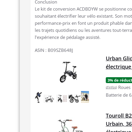
Conclusion
Le kit de conversion ACDBDYW se positionne com
souhaitant électrifier leur vélo existant. Son m
performance-prix en font un produit phable dan
les trajets quotidiens ou les aventures tout-terr
l’expérience de pédalage assisté.
ASIN : B09SZB648J
Urban Gli
électrique
3% de réduc
Roues 
d’infos
)
Batterie de 
Touroll B2
Urbain, 36