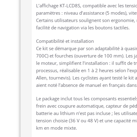
L’affichage KT-LCD8S, compatible avec les tensio
paramètres : niveau d’assistance (5 modes), vite
Certains utilisateurs soulignent son ergonomie, n
facilité de navigation via les boutons tactiles.
Compatibilité et installation
Ce kit se démarque par son adaptabilité à quasim
700C) et fourches (ouverture de 100 mm). Les 
le moteur, simplifient l’installation : il suffit 
processus, réalisable en 1 à 2 heures selon l’ex
Allen, tournevis). Les cyclistes ayant testé le k
aient noté l’absence de manuel en français dans 
Le package inclut tous les composants essentiels
frein avec coupure automatique, capteur de péda
batterie au lithium n’est pas incluse ; les utili
tension choisie (36 V ou 48 V) et une capacité
km en mode mixte.