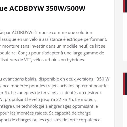
rique ACDBDYW 350W/500W
oposé par ACDBDYW s’impose comme une solution
assique en un vélo à assistance électrique performant.
r monture sans investir dans un modèle neuf, ce kit se
modulaire. Conçu pour s’adapter à une large gamme de
ilisateurs de VTT, vélos urbains ou hybrides.
 avant sans balais, disponible en deux versions : 350 W
stance modérée pour les trajets urbains opteront pour le
km/h. Les adeptes de terrains accidentés ou désireux
 W, propulsant le vélo jusqu’à 32 km/h. Le moteur,
intègre une technologie à engrenages optimisant le
 pour les montées raides. Sa capacité de charge
sport de charges ou les cyclistes de forte corpulence.