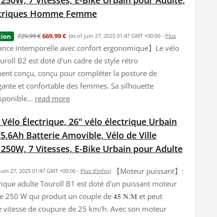
 250W, 7 Vitesses, E-Bike Urbain pour Adulte,
ectriques Homme Femme
729,99 €
669,99 €
tion
(as of juin 27, 2025 01:47 GMT +00:00 -
Plus
nce intemporelle avec confort ergonomique】Le vélo
uroll B2 est doté d'un cadre de style rétro
nt conçu, conçu pour compléter la posture de
gante et confortable des femmes. Sa silhouette
sponible...
read more
 Vélo Électrique, 26" vélo électrique Urbain
5.6Ah Batterie Amovible, Vélo de Ville
 250W, 7 Vitesses, E-Bike Urbain pour Adulte
【Moteur puissant】:
 juin 27, 2025 01:47 GMT +00:00 -
Plus d’infos
)
trique adulte Touroll B1 est doté d'un puissant moteur
e 250 W qui produit un couple de 𝟒𝟓 𝐍.𝐌 et peut
e vitesse de coupure de 25 km/h. Avec son moteur