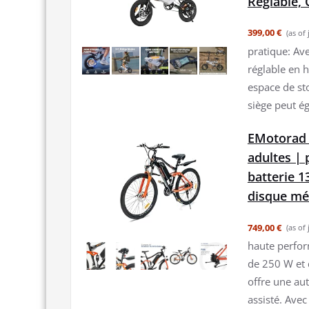
Réglable,
399,00 €
(as of
pratique: Ave
réglable en h
espace de st
siège peut ég
EMotorad 
adultes | 
batterie 1
disque mé
749,00 €
(as of
haute perfor
de 250 W et 
offre une au
assisté. Avec