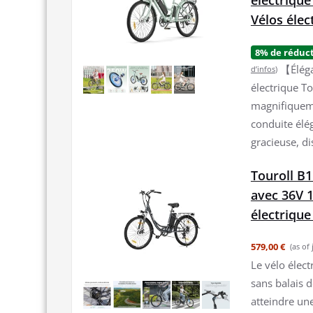
électrique
Vélos él
8% de réduc
【Éléga
d’infos
)
électrique To
magnifiqueme
conduite élé
gracieuse, di
Touroll B1
avec 36V 1
électrique
579,00 €
(as of
Le vélo élec
sans balais d
atteindre un