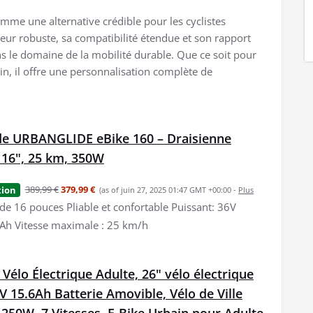
me une alternative crédible pour les cyclistes
oteur robuste, sa compatibilité étendue et son rapport
s le domaine de la mobilité durable. Que ce soit pour
ain, il offre une personnalisation complète de
de URBANGLIDE eBike 160 – Draisienne
 16", 25 km, 350W
389,99 €
379,99 €
tion
(as of juin 27, 2025 01:47 GMT +00:00 -
Plus
de 16 pouces Pliable et confortable Puissant: 36V
6Ah Vitesse maximale : 25 km/h
 Vélo Électrique Adulte, 26" vélo électrique
V 15.6Ah Batterie Amovible, Vélo de Ville