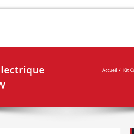
 vélo
Électrique
Accueil
Kit 
W