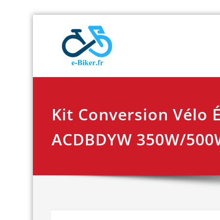
Skip
E-biker.fr
Test de produit de
to
content
Kit Conversion Vélo 
ACDBDYW 350W/500