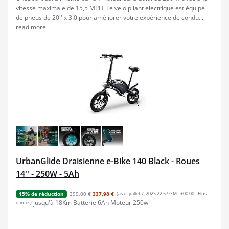
vitesse maximale de 15,5 MPH. Le velo pliant electrique est équipé
de pneus de 20'' x 3.0 pour améliorer votre expérience de condu...
read more
UrbanGlide Draisienne e-Bike 140 Black - Roues
14'' - 250W - 5Ah
399,00 €
337,98 €
(as of juillet 7, 2025 22:57 GMT +00:00 -
Plus
15% de réduction
jusqu'à 18Km Batterie 6Ah Moteur 250w
d’infos
)