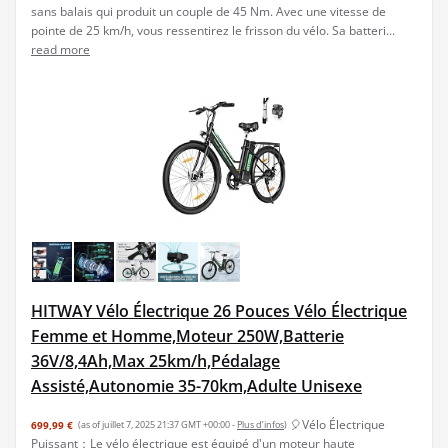
sans balais qui produit un couple de 45 Nm. Avec une vitesse de
pointe de 25 km/h, vous ressentirez le frisson du vélo. Sa batteri...
read more
HITWAY Vélo Électrique 26 Pouces Vélo Électrique
Femme et Homme,Moteur 250W,Batterie
36V/8,4Ah,Max 25km/h,Pédalage
Assisté,Autonomie 35-70km,Adulte Unisexe
🎈Vélo Électrique
699,99 €
(as of juillet 7, 2025 21:37 GMT +00:00 -
Plus d’infos
)
Puissant：Le vélo électrique est équipé d'un moteur haute