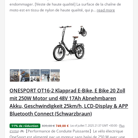
endommager. [Veste de haute qualité] La surface de la chaîne de
moto est en tissu de nylon de haute qualité, qui p...
read more
ONESPORT OT16-2 Klapprad E-Bike, E Bike 20 Zoll
mit 250W Motor und 48V 17Ah Abnehmbaren
Akku, Geschwindigkeit 25km/h, LCD-Display & APP
Bluetooth Connect (Schwarzbraun)
839,00 €
749,00 €
(as of juillet 7, 2025 21:37 GMT +00:00 -
Plus
11% de réduction
🚲【Performance de Conduite Puissante】Le vélo électrique
d’infos
)
OneSport est alimenté par un moteur sans balai de 250 W avec une