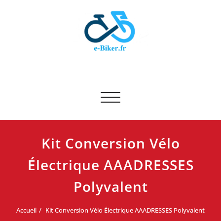
Skip
to
content
E-biker.fr
Test de produit de vélo
Afficher/masquer la navigation
Kit Conversion Vélo
Électrique AAADRESSES
Polyvalent
Accueil
Kit Conversion Vélo Électrique AAADRESSES Polyvalent