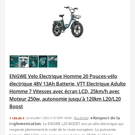
ENGWE Velo Electrique Homme 20 Pouces-vélo
électrique 48V 13Ah Batterie, VTT Electrique Adulte
Homme 7 Vitesses avec écran LCD, 25km/h avec
Moteur 250w, autonomie jusqu'à 120km L20/L20
Boost
★𝗥𝗲𝘀𝗽𝗲𝗰𝘁 𝗱𝗲 𝗹𝗮
1 149,00 €
(as of juillet 7, 2025 21:37 GMT +00:00 -
Plus d’infos
)
𝗿é𝗴𝗹𝗲𝗺𝗲𝗻𝘁𝗮𝘁𝗶𝗼𝗻: Le ENGWE L20 BOOST est un vélo électrique qui
respecte pleinement le code de la route européen. La puissante