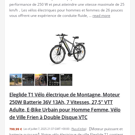
performance de 250 W et peut atteindre une vitesse maximale de 25
km/h，Les vélos électriques pour hommes et femmes de 26 pouces
vous offrent une expérience de conduite fluide, ...
read more
Eleglide T1 Vélo électrique de Montagne, Moteur
250W Batterie 36V 13Ah, 7 Vitesses, 27,5" VTT
Adulte, E-Bike Urbain pour Homme Femme, Vélo
de Ville Frien à Double Disque,VTC
【Moteur puissant et
799,99 €
(as of juillet 7, 2025 21:37 GMT +00:00 -
Plus d’infos
)
batterie puissant】Notre vélo électrique de ville Eleglide T1 contient