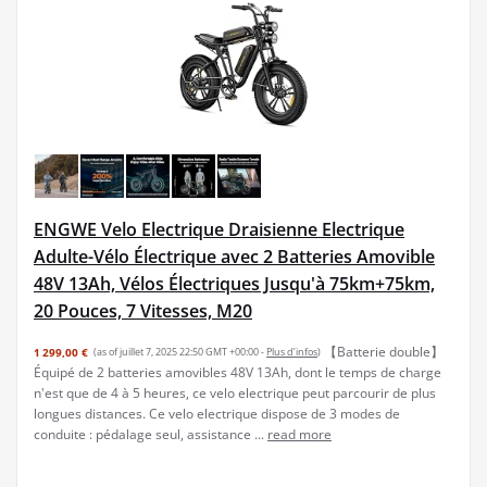
ENGWE Velo Electrique Draisienne Electrique
Adulte-Vélo Électrique avec 2 Batteries Amovible
48V 13Ah, Vélos Électriques Jusqu'à 75km+75km,
20 Pouces, 7 Vitesses, M20
【Batterie double】
1 299,00 €
(as of juillet 7, 2025 22:50 GMT +00:00 -
Plus d’infos
)
Équipé de 2 batteries amovibles 48V 13Ah, dont le temps de charge
n'est que de 4 à 5 heures, ce velo electrique peut parcourir de plus
longues distances. Ce velo electrique dispose de 3 modes de
conduite : pédalage seul, assistance ...
read more