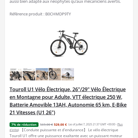
aussi bien adapté aux néophytes qu’aux mécaniciens avertis.
Référence produit : B0CHMDP9TY
Touroll U1 Vélo Électrique, 26"/29" Vélo Électrique
en Montagne pour Adulte, VTT électrique 250 W,
Batterie Amovible 13AH, Autonomie 65 km, E-Bike
21 Vitesses (U1 26")
569,00 €
529,00 €
(as of juillet 7, 2025 21:37 GMT +00:00 -
Plus
7% de réduction
【Conduite puissante et d'endurance】 Le vélo électrique
d’infos
)
Touroll U1 offre une puissance exaltante avec un puissant moteur