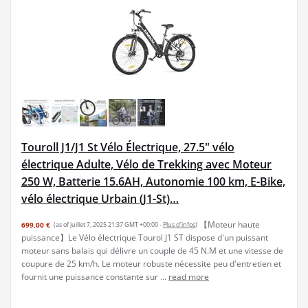
Touroll J1/J1 St Vélo Électrique, 27.5" vélo
électrique Adulte, Vélo de Trekking avec Moteur
250 W, Batterie 15.6AH, Autonomie 100 km, E-Bike,
vélo électrique Urbain (J1-St)…
【Moteur haute
699,00 €
(as of juillet 7, 2025 21:37 GMT +00:00 -
Plus d’infos
)
puissance】Le Vélo électrique Tourol J1 ST dispose d'un puissant
moteur sans balais qui délivre un couple de 45 N.M et une vitesse de
coupure de 25 km/h. Le moteur robuste nécessite peu d'entretien et
fournit une puissance constante sur ...
read more