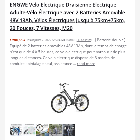
ENGWE Velo Electrique Draisienne Electrique
Adulte-Vélo Électrique avec 2 Batteries Amovible
48V 13Ah, Vélos Électriques Jusqu'à 75km+75km,
20 Pouces, 7 Vitesses, M20
【Batterie double】
1 299,00 €
(as of juillet 7, 2025 22:50 GMT +00:00 -
Plus d’infos
)
Équipé de 2 batteries amovibles 48V 13Ah, dont le temps de charge
n'est que de 4 à 5 heures, ce velo electrique peut parcourir de plus
longues distances. Ce velo electrique dispose de 3 modes de
conduite : pédalage seul, assistance ...
read more