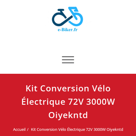
Skip
to
content
E-biker.fr
Test de produit de vélo
Afficher/masquer la navigation
Kit Conversion Vélo
Électrique 72V 3000W
Oiyekntd
Accueil
Kit Conversion Vélo Électrique 72V 3000W Oiyekntd