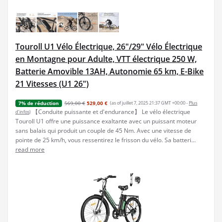
Touroll U1 Vélo Électrique, 26"/29" Vélo Électrique
en Montagne pour Adulte, VTT électrique 250 W,
Batterie Amovible 13AH, Autonomie 65 km, E-Bike
21 Vitesses (U1 26")
569,00 €
529,00 €
(as of juillet 7, 2025 21:37 GMT +00:00 -
Plus
7% de réduction
【Conduite puissante et d'endurance】 Le vélo électrique
d’infos
)
Touroll U1 offre une puissance exaltante avec un puissant moteur
sans balais qui produit un couple de 45 Nm. Avec une vitesse de
pointe de 25 km/h, vous ressentirez le frisson du vélo. Sa batteri...
read more