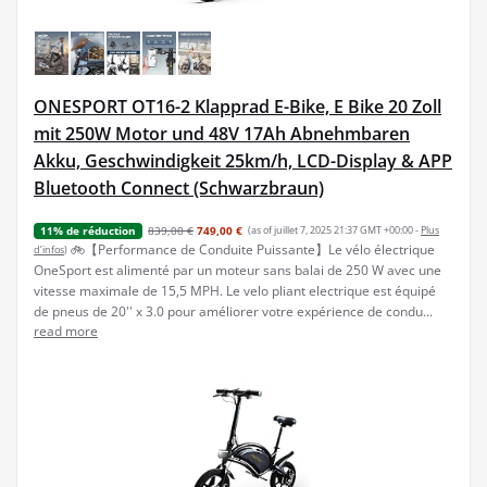
ONESPORT OT16-2 Klapprad E-Bike, E Bike 20 Zoll
mit 250W Motor und 48V 17Ah Abnehmbaren
Akku, Geschwindigkeit 25km/h, LCD-Display & APP
Bluetooth Connect (Schwarzbraun)
839,00 €
749,00 €
(as of juillet 7, 2025 21:37 GMT +00:00 -
Plus
11% de réduction
🚲【Performance de Conduite Puissante】Le vélo électrique
d’infos
)
OneSport est alimenté par un moteur sans balai de 250 W avec une
vitesse maximale de 15,5 MPH. Le velo pliant electrique est équipé
de pneus de 20'' x 3.0 pour améliorer votre expérience de condu...
read more