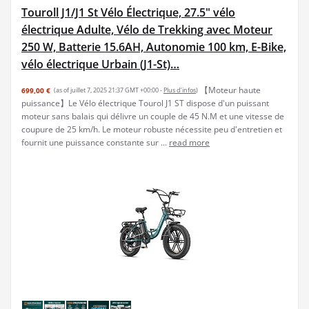
Touroll J1/J1 St Vélo Électrique, 27.5" vélo
électrique Adulte, Vélo de Trekking avec Moteur
250 W, Batterie 15.6AH, Autonomie 100 km, E-Bike,
vélo électrique Urbain (J1-St)…
【Moteur haute
699,00 €
(as of juillet 7, 2025 21:37 GMT +00:00 -
Plus d’infos
)
puissance】Le Vélo électrique Tourol J1 ST dispose d'un puissant
moteur sans balais qui délivre un couple de 45 N.M et une vitesse de
coupure de 25 km/h. Le moteur robuste nécessite peu d'entretien et
fournit une puissance constante sur ...
read more