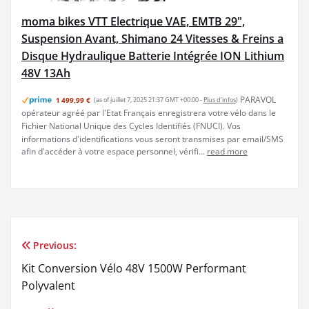
moma bikes VTT Electrique VAE, EMTB 29",
Suspension Avant, Shimano 24 Vitesses & Freins a
Disque Hydraulique Batterie Intégrée ION Lithium
48V 13Ah
PARAVOL
1 499,99 €
(as of juillet 7, 2025 21:37 GMT +00:00 -
Plus d’infos
)
opérateur agréé par l'Etat Français enregistrera votre vélo dans le
Fichier National Unique des Cycles Identifiés (FNUCI). Vos
informations d'identifications vous seront transmises par email/SMS
afin d'accéder à votre espace personnel, vérifi...
read more
Previous:
Navigation
Kit Conversion Vélo 48V 1500W Performant
de
Polyvalent