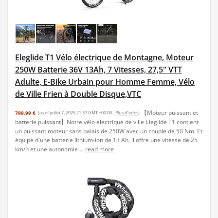
Eleglide T1 Vélo électrique de Montagne, Moteur
250W Batterie 36V 13Ah, 7 Vitesses, 27,5" VTT
Adulte, E-Bike Urbain pour Homme Femme, Vélo
de Ville Frien à Double Disque,VTC
【Moteur puissant et
799,99 €
(as of juillet 7, 2025 21:37 GMT +00:00 -
Plus d’infos
)
batterie puissant】Notre vélo électrique de ville Eleglide T1 contient
un puissant moteur sans balais de 250W avec un couple de 50 Nm. Et
équipé d'une batterie lithium-ion de 13 Ah, il offre une vitesse de 25
km/h et une autonomie ...
read more