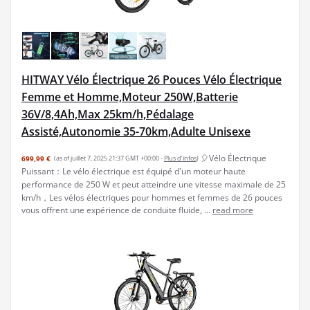
HITWAY Vélo Électrique 26 Pouces Vélo Électrique
Femme et Homme,Moteur 250W,Batterie
36V/8,4Ah,Max 25km/h,Pédalage
Assisté,Autonomie 35-70km,Adulte Unisexe
🎈Vélo Électrique
699,99 €
(as of juillet 7, 2025 21:37 GMT +00:00 -
Plus d’infos
)
Puissant：Le vélo électrique est équipé d'un moteur haute
performance de 250 W et peut atteindre une vitesse maximale de 25
km/h，Les vélos électriques pour hommes et femmes de 26 pouces
vous offrent une expérience de conduite fluide, ...
read more