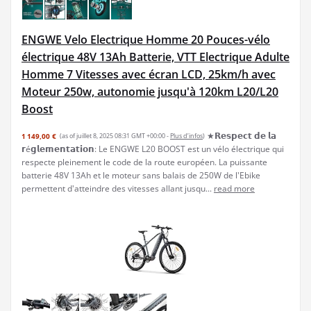
ENGWE Velo Electrique Homme 20 Pouces-vélo
électrique 48V 13Ah Batterie, VTT Electrique Adulte
Homme 7 Vitesses avec écran LCD, 25km/h avec
Moteur 250w, autonomie jusqu'à 120km L20/L20
Boost
★𝗥𝗲𝘀𝗽𝗲𝗰𝘁 𝗱𝗲 𝗹𝗮
1 149,00 €
(as of juillet 8, 2025 08:31 GMT +00:00 -
Plus d’infos
)
𝗿é𝗴𝗹𝗲𝗺𝗲𝗻𝘁𝗮𝘁𝗶𝗼𝗻: Le ENGWE L20 BOOST est un vélo électrique qui
respecte pleinement le code de la route européen. La puissante
batterie 48V 13Ah et le moteur sans balais de 250W de l'Ebike
permettent d'atteindre des vitesses allant jusqu...
read more