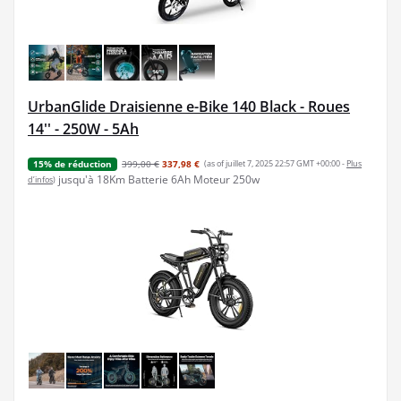
UrbanGlide Draisienne e-Bike 140 Black - Roues
14'' - 250W - 5Ah
399,00 €
337,98 €
(as of juillet 7, 2025 22:57 GMT +00:00 -
Plus
15% de réduction
jusqu'à 18Km Batterie 6Ah Moteur 250w
d’infos
)