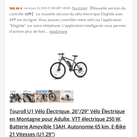
【Nouvelle version du
589,99 €
(as of juin 26, 2025 01:38 GMT +00:00 -
Plus d’infos
)
contrôle 𝐀𝐏𝐏】 La nouvelle version du vélo électrique Eleglide avec
APP est en ligne. Vous pouvez contrôler votre vélo via l'application
"Eleglide" sur votre téléphone. L'application intelligente vous permet
d'activer plus de fonc...
read more
Touroll U1 Vélo Électrique, 26"/29" Vélo Électrique
en Montagne pour Adulte, VTT électrique 250 W,
Batterie Amovible 13AH, Autonomie 65 km, E-Bike
21 Vitesses (U1 29")