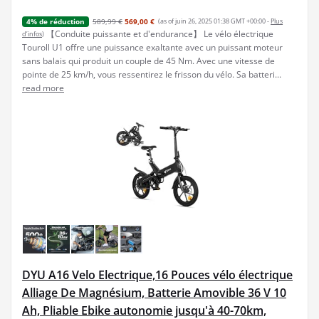
589,99 €
569,00 €
(as of juin 26, 2025 01:38 GMT +00:00 -
Plus
4% de réduction
【Conduite puissante et d'endurance】 Le vélo électrique
d’infos
)
Touroll U1 offre une puissance exaltante avec un puissant moteur
sans balais qui produit un couple de 45 Nm. Avec une vitesse de
pointe de 25 km/h, vous ressentirez le frisson du vélo. Sa batteri...
read more
DYU A16 Velo Electrique,16 Pouces vélo électrique
Alliage De Magnésium, Batterie Amovible 36 V 10
Ah, Pliable Ebike autonomie jusqu'à 40-70km,