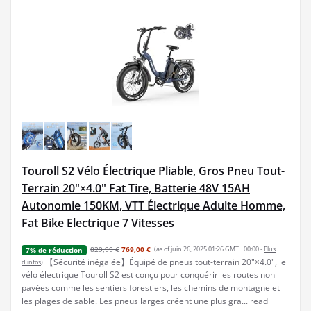
Touroll S2 Vélo Électrique Pliable, Gros Pneu Tout-
Terrain 20"×4.0" Fat Tire, Batterie 48V 15AH
Autonomie 150KM, VTT Électrique Adulte Homme,
Fat Bike Electrique 7 Vitesses
829,99 €
769,00 €
(as of juin 26, 2025 01:26 GMT +00:00 -
Plus
7% de réduction
【Sécurité inégalée】Équipé de pneus tout-terrain 20"×4.0", le
d’infos
)
vélo électrique Touroll S2 est conçu pour conquérir les routes non
pavées comme les sentiers forestiers, les chemins de montagne et
les plages de sable. Les pneus larges créent une plus gra...
read