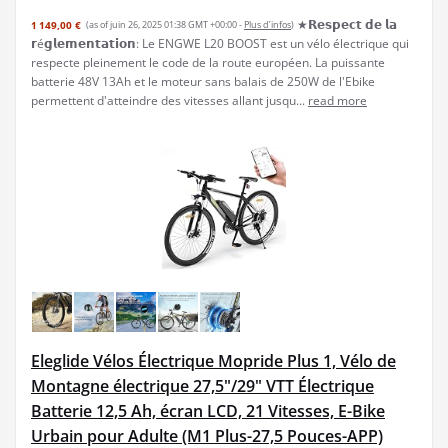
★𝗥𝗲𝘀𝗽𝗲𝗰𝘁 𝗱𝗲 𝗹𝗮
1 149,00 €
(as of juin 26, 2025 01:38 GMT +00:00 -
Plus d’infos
)
𝗿é𝗴𝗹𝗲𝗺𝗲𝗻𝘁𝗮𝘁𝗶𝗼𝗻: Le ENGWE L20 BOOST est un vélo électrique qui
respecte pleinement le code de la route européen. La puissante
batterie 48V 13Ah et le moteur sans balais de 250W de l'Ebike
permettent d'atteindre des vitesses allant jusqu...
read more
Eleglide Vélos Électrique Mopride Plus 1, Vélo de
Montagne électrique 27,5"/29" VTT Électrique
Batterie 12,5 Ah, écran LCD, 21 Vitesses, E-Bike
Urbain pour Adulte (M1 Plus-27,5 Pouces-APP)