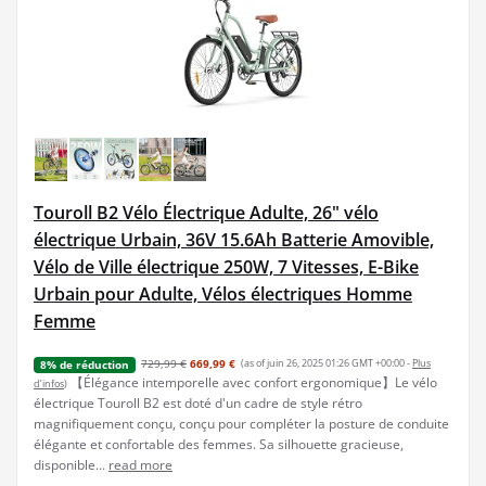
Touroll B2 Vélo Électrique Adulte, 26" vélo
électrique Urbain, 36V 15.6Ah Batterie Amovible,
Vélo de Ville électrique 250W, 7 Vitesses, E-Bike
Urbain pour Adulte, Vélos électriques Homme
Femme
729,99 €
669,99 €
(as of juin 26, 2025 01:26 GMT +00:00 -
Plus
8% de réduction
【Élégance intemporelle avec confort ergonomique】Le vélo
d’infos
)
électrique Touroll B2 est doté d'un cadre de style rétro
magnifiquement conçu, conçu pour compléter la posture de conduite
élégante et confortable des femmes. Sa silhouette gracieuse,
disponible...
read more