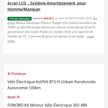
écran LCD，Système Amortissement, pour
Homme/Manquer
599,00 €
499,00 €
(as of juin 26, 2025 01:38 GMT +00:00 -
Plus
17% de réduction
Moteur Électrique Efficace: Équipé d’un moteur brushless de
d’infos
)
250W, ce vélo électrique atteint une vitesse maximale de 25 km/h,
garantissant des trajets fluides et rapides. Avec une capacité de
montée de 15°, il permet de gravir les pentes et de rouler...
read
more
Previous:
Navigation
Vélo Électrique AsVIVA B15-H Urbain Randonnée
de
Autonomie 100km
l’article
Next:
FONOBO Kit Moteur Vélo Électrique 36V 48V