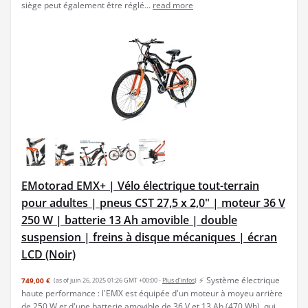
siège peut également être réglé...
read more
EMotorad EMX+ | Vélo électrique tout-terrain
pour adultes | pneus CST 27,5 x 2,0" | moteur 36 V
250 W | batterie 13 Ah amovible | double
suspension | freins à disque mécaniques | écran
LCD (Noir)
⚡ Système électrique
749,00 €
(as of juin 26, 2025 01:26 GMT +00:00 -
Plus d’infos
)
haute performance : l'EMX est équipée d'un moteur à moyeu arrière
de 250 W et d'une batterie amovible de 36 V et 13 Ah (470 Wh), qui