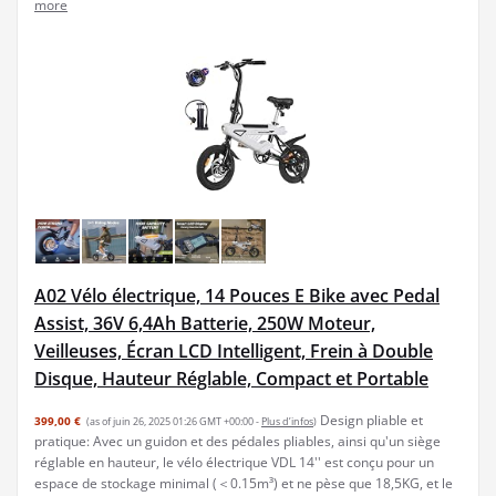
more
A02 Vélo électrique, 14 Pouces E Bike avec Pedal
Assist, 36V 6,4Ah Batterie, 250W Moteur,
Veilleuses, Écran LCD Intelligent, Frein à Double
Disque, Hauteur Réglable, Compact et Portable
Design pliable et
399,00 €
(as of juin 26, 2025 01:26 GMT +00:00 -
Plus d’infos
)
pratique: Avec un guidon et des pédales pliables, ainsi qu'un siège
réglable en hauteur, le vélo électrique VDL 14'' est conçu pour un
espace de stockage minimal (＜0.15m³) et ne pèse que 18,5KG, et le