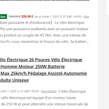
569,00 €
529,00 €
tion
(as of juillet 7, 2025 21:37 GMT +00:00 -
Plus
ite puissante et d'endurance】 Le vélo électrique
ffre une puissance exaltante avec un puissant moteur
qui produit un couple de 45 Nm. Avec une vitesse de
km/h, vous ressentirez le frisson du vélo. Sa batteri...
o Électrique 26 Pouces Vélo Électrique
 Homme,Moteur 250W,Batterie
,Max 25km/h,Pédalage Assisté,Autonomie
dulte Unisexe
🎈Vélo Électrique
 juillet 7, 2025 21:37 GMT +00:00 -
Plus d’infos
)
vélo électrique est équipé d'un moteur haute
de 250 W et peut atteindre une vitesse maximale de