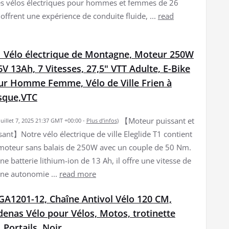
 vélos électriques pour hommes et femmes de 26
offrent une expérience de conduite fluide, ...
read
T1 Vélo électrique de Montagne, Moteur 250W
6V 13Ah, 7 Vitesses, 27,5" VTT Adulte, E-Bike
ur Homme Femme, Vélo de Ville Frien à
sque,VTC
【Moteur puissant et
 juillet 7, 2025 21:37 GMT +00:00 -
Plus d’infos
)
sant】Notre vélo électrique de ville Eleglide T1 contient
moteur sans balais de 250W avec un couple de 50 Nm.
ne batterie lithium-ion de 13 Ah, il offre une vitesse de
ne autonomie ...
read more
A1201-12, Chaîne Antivol Vélo 120 CM,
enas Vélo pour Vélos, Motos, trotinette
 Portails, Noir