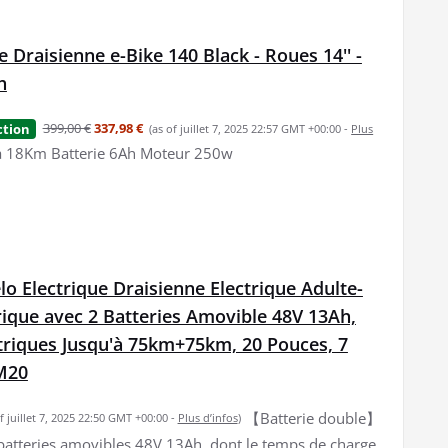
 Draisienne e-Bike 140 Black - Roues 14'' -
h
399,00 €
337,98 €
ction
(as of juillet 7, 2025 22:57 GMT +00:00 -
Plus
à 18Km Batterie 6Ah Moteur 250w
 Electrique Draisienne Electrique Adulte-
rique avec 2 Batteries Amovible 48V 13Ah,
ctriques Jusqu'à 75km+75km, 20 Pouces, 7
 M20
【Batterie double】
of juillet 7, 2025 22:50 GMT +00:00 -
Plus d’infos
)
batteries amovibles 48V 13Ah, dont le temps de charge