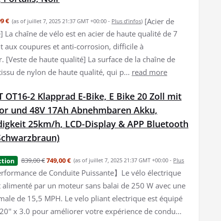
[Acier de
9 €
(as of juillet 7, 2025 21:37 GMT +00:00 -
Plus d’infos
)
] La chaîne de vélo est en acier de haute qualité de 7
 aux coupures et anti-corrosion, difficile à
[Veste de haute qualité] La surface de la chaîne de
issu de nylon de haute qualité, qui p...
read more
OT16-2 Klapprad E-Bike, E Bike 20 Zoll mit
or und 48V 17Ah Abnehmbaren Akku,
igkeit 25km/h, LCD-Display & APP Bluetooth
Schwarzbraun)
839,00 €
749,00 €
ction
(as of juillet 7, 2025 21:37 GMT +00:00 -
Plus
formance de Conduite Puissante】Le vélo électrique
 alimenté par un moteur sans balai de 250 W avec une
male de 15,5 MPH. Le velo pliant electrique est équipé
20'' x 3.0 pour améliorer votre expérience de condu...