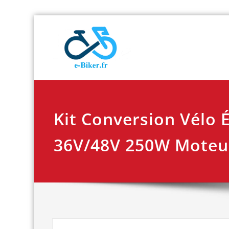
Skip
E-biker.fr
Test de produit de
to
content
Kit Conversion Vélo 
36V/48V 250W Moteur