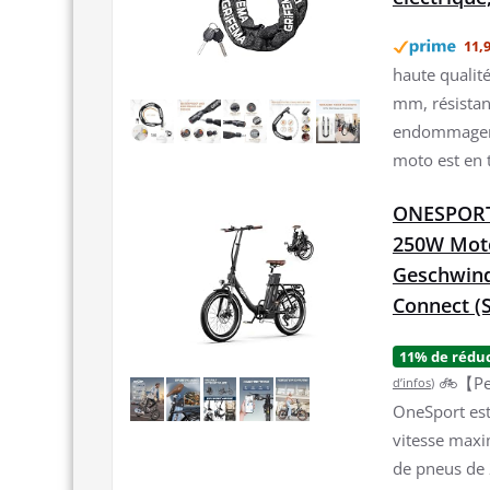
11,9
haute qualité
mm, résistant
endommager. 
moto est en t
ONESPORT 
250W Mot
Geschwind
Connect (
11% de rédu
🚲【Per
d’infos
)
OneSport est
vitesse maxi
de pneus de 