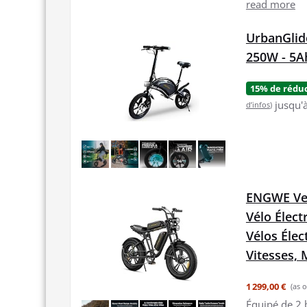
read more
UrbanGlide
250W - 5A
15% de rédu
jusqu'
d’infos
)
ENGWE Velo
Vélo Élect
Vélos Éle
Vitesses,
1 299,00 €
(as 
Équipé de 2 