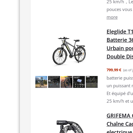
25 km/h，Les
pouces vous 
more
Eleglide 
Batterie 3
Urbain po
Double Di
799,99 €
(as of
batterie puis
un puissant 
Et équipé d'u
25 km/h et u
GRIFEMA G
Chaîne Cad
electrique,