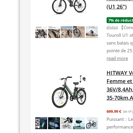
(U1 26")
7% de réduc
【Condu
d’infos
)
Touroll U1 o
sans balais 
pointe de 25 
read more
HITWAY Vél
Femme et
36V/8,4Ah
35-70km,A
699,99 €
(as of
Puissant：Le 
performance 