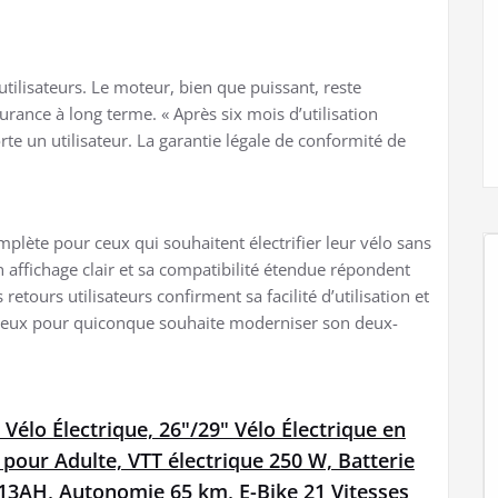
utilisateurs. Le moteur, bien que puissant, reste
rance à long terme. « Après six mois d’utilisation
e un utilisateur. La garantie légale de conformité de
plète pour ceux qui souhaitent électrifier leur vélo sans
affichage clair et sa compatibilité étendue répondent
 retours utilisateurs confirment sa facilité d’utilisation et
icieux pour quiconque souhaite moderniser son deux-
 Vélo Électrique, 26"/29" Vélo Électrique en
our Adulte, VTT électrique 250 W, Batterie
13AH, Autonomie 65 km, E-Bike 21 Vitesses