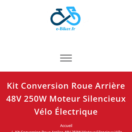
Skip
to
content
E-biker.fr
Test de produit de vélo
Afficher/masquer la navigation
Kit Conversion Roue Arrière
48V 250W Moteur Silencieux
Vélo Électrique
Accueil
Kit Conversion Roue Arrière 48V 250W Moteur Silencieux Vélo