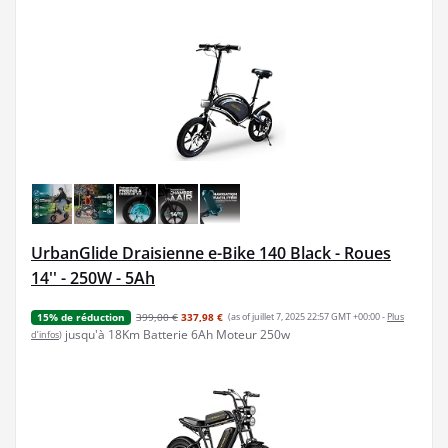
UrbanGlide Draisienne e-Bike 140 Black - Roues
14'' - 250W - 5Ah
399,00 €
337,98 €
(as of juillet 7, 2025 22:57 GMT +00:00 -
Plus
15% de réduction
jusqu'à 18Km Batterie 6Ah Moteur 250w
d’infos
)