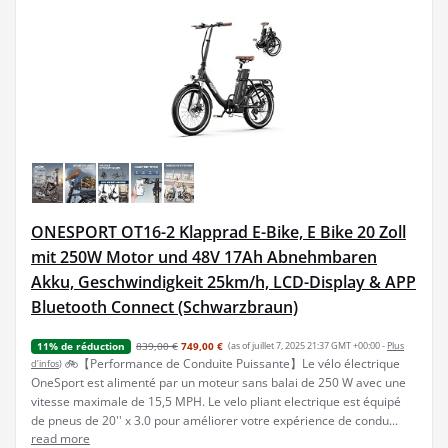
ONESPORT OT16-2 Klapprad E-Bike, E Bike 20 Zoll
mit 250W Motor und 48V 17Ah Abnehmbaren
Akku, Geschwindigkeit 25km/h, LCD-Display & APP
Bluetooth Connect (Schwarzbraun)
839,00 €
749,00 €
(as of juillet 7, 2025 21:37 GMT +00:00 -
Plus
11% de réduction
🚲【Performance de Conduite Puissante】Le vélo électrique
d’infos
)
OneSport est alimenté par un moteur sans balai de 250 W avec une
vitesse maximale de 15,5 MPH. Le velo pliant electrique est équipé
de pneus de 20'' x 3.0 pour améliorer votre expérience de condu...
read more