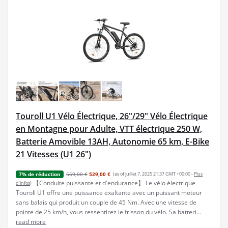
Touroll U1 Vélo Électrique, 26"/29" Vélo Électrique
en Montagne pour Adulte, VTT électrique 250 W,
Batterie Amovible 13AH, Autonomie 65 km, E-Bike
21 Vitesses (U1 26")
569,00 €
529,00 €
(as of juillet 7, 2025 21:37 GMT +00:00 -
Plus
7% de réduction
【Conduite puissante et d'endurance】 Le vélo électrique
d’infos
)
Touroll U1 offre une puissance exaltante avec un puissant moteur
sans balais qui produit un couple de 45 Nm. Avec une vitesse de
pointe de 25 km/h, vous ressentirez le frisson du vélo. Sa batteri...
read more