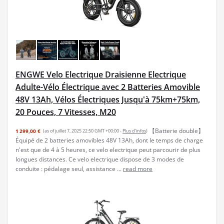
ENGWE Velo Electrique Draisienne Electrique
Adulte-Vélo Électrique avec 2 Batteries Amovible
48V 13Ah, Vélos Électriques Jusqu'à 75km+75km,
20 Pouces, 7 Vitesses, M20
【Batterie double】
1 299,00 €
(as of juillet 7, 2025 22:50 GMT +00:00 -
Plus d’infos
)
Équipé de 2 batteries amovibles 48V 13Ah, dont le temps de charge
n'est que de 4 à 5 heures, ce velo electrique peut parcourir de plus
longues distances. Ce velo electrique dispose de 3 modes de
conduite : pédalage seul, assistance ...
read more