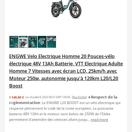
ENGWE Velo Electrique Homme 20 Pouces-vélo
électrique 48V 13Ah Batterie, VTT Electrique Adulte
Homme 7 Vitesses avec écran LCD, 25km/h avec
Moteur 250w, autonomie jusqu'à 120km L20/L20
Boost
★𝗥𝗲𝘀𝗽𝗲𝗰𝘁 𝗱𝗲 𝗹𝗮
1 149,00 €
(as of juillet 8, 2025 08:31 GMT +00:00 -
Plus d’infos
)
𝗿é𝗴𝗹𝗲𝗺𝗲𝗻𝘁𝗮𝘁𝗶𝗼𝗻: Le ENGWE L20 BOOST est un vélo électrique qui
respecte pleinement le code de la route européen. La puissante
batterie 48V 13Ah et le moteur sans balais de 250W de l'Ebike
permettent d'atteindre des vitesses allant jusqu...
read more