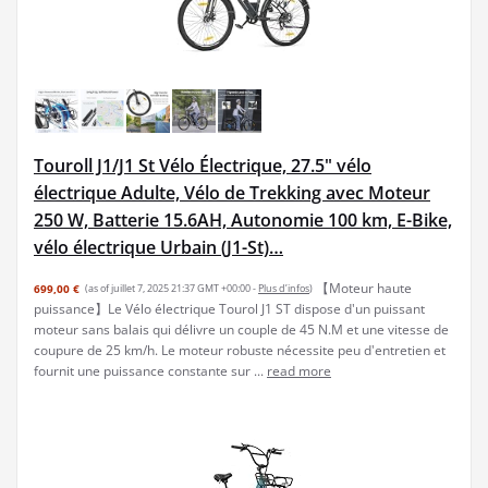
Touroll J1/J1 St Vélo Électrique, 27.5" vélo
électrique Adulte, Vélo de Trekking avec Moteur
250 W, Batterie 15.6AH, Autonomie 100 km, E-Bike,
vélo électrique Urbain (J1-St)…
【Moteur haute
699,00 €
(as of juillet 7, 2025 21:37 GMT +00:00 -
Plus d’infos
)
puissance】Le Vélo électrique Tourol J1 ST dispose d'un puissant
moteur sans balais qui délivre un couple de 45 N.M et une vitesse de
coupure de 25 km/h. Le moteur robuste nécessite peu d'entretien et
fournit une puissance constante sur ...
read more