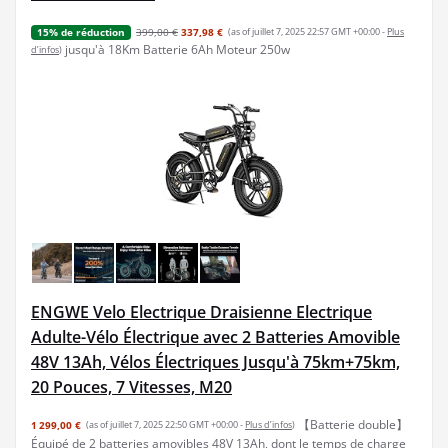
399,00 €
337,98 €
(as of juillet 7, 2025 22:57 GMT +00:00 -
Plus
15% de réduction
jusqu'à 18Km Batterie 6Ah Moteur 250w
d’infos
)
ENGWE Velo Electrique Draisienne Electrique
Adulte-Vélo Électrique avec 2 Batteries Amovible
48V 13Ah, Vélos Électriques Jusqu'à 75km+75km,
20 Pouces, 7 Vitesses, M20
【Batterie double】
1 299,00 €
(as of juillet 7, 2025 22:50 GMT +00:00 -
Plus d’infos
)
Équipé de 2 batteries amovibles 48V 13Ah, dont le temps de charge