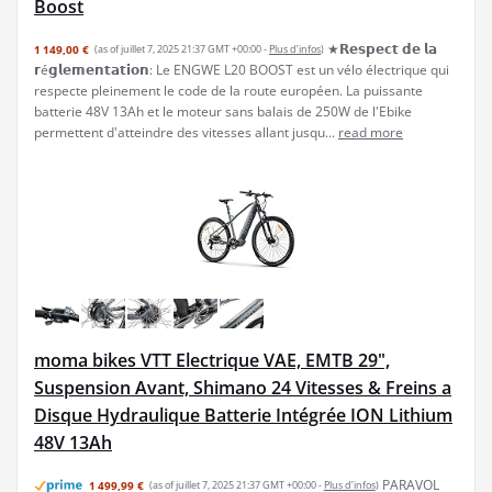
Boost
★𝗥𝗲𝘀𝗽𝗲𝗰𝘁 𝗱𝗲 𝗹𝗮
1 149,00 €
(as of juillet 7, 2025 21:37 GMT +00:00 -
Plus d’infos
)
𝗿é𝗴𝗹𝗲𝗺𝗲𝗻𝘁𝗮𝘁𝗶𝗼𝗻: Le ENGWE L20 BOOST est un vélo électrique qui
respecte pleinement le code de la route européen. La puissante
batterie 48V 13Ah et le moteur sans balais de 250W de l'Ebike
permettent d'atteindre des vitesses allant jusqu...
read more
moma bikes VTT Electrique VAE, EMTB 29",
Suspension Avant, Shimano 24 Vitesses & Freins a
Disque Hydraulique Batterie Intégrée ION Lithium
48V 13Ah
PARAVOL
1 499,99 €
(as of juillet 7, 2025 21:37 GMT +00:00 -
Plus d’infos
)