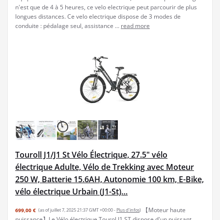
n'est que de 4 à 5 heures, ce velo electrique peut parcourir de plus
longues distances. Ce velo electrique dispose de 3 modes de
conduite : pédalage seul, assistance ...
read more
Touroll J1/J1 St Vélo Électrique, 27.5" vélo
électrique Adulte, Vélo de Trekking avec Moteur
250 W, Batterie 15.6AH, Autonomie 100 km, E-Bike,
vélo électrique Urbain (J1-St)…
【Moteur haute
699,00 €
(as of juillet 7, 2025 21:37 GMT +00:00 -
Plus d’infos
)
puissance】Le Vélo électrique Tourol J1 ST dispose d'un puissant