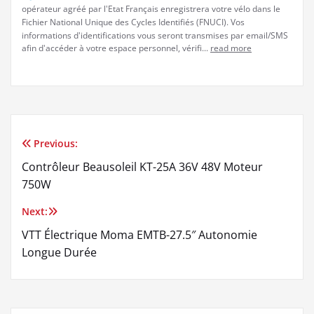
opérateur agréé par l'Etat Français enregistrera votre vélo dans le
Fichier National Unique des Cycles Identifiés (FNUCI). Vos
informations d'identifications vous seront transmises par email/SMS
afin d'accéder à votre espace personnel, vérifi...
read more
Previous:
Navigation
Contrôleur Beausoleil KT-25A 36V 48V Moteur
de
750W
l’article
Next:
VTT Électrique Moma EMTB-27.5″ Autonomie
Longue Durée