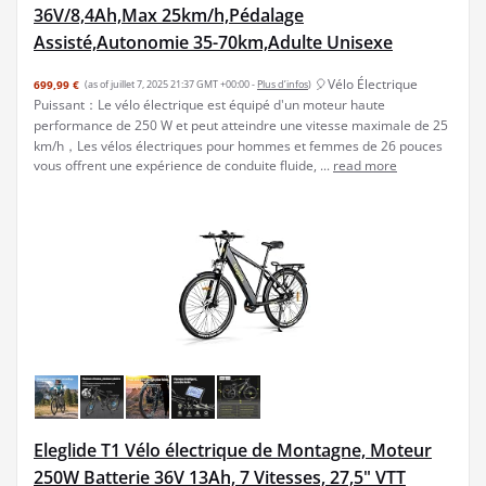
36V/8,4Ah,Max 25km/h,Pédalage
Assisté,Autonomie 35-70km,Adulte Unisexe
🎈Vélo Électrique
699,99 €
(as of juillet 7, 2025 21:37 GMT +00:00 -
Plus d’infos
)
Puissant：Le vélo électrique est équipé d'un moteur haute
performance de 250 W et peut atteindre une vitesse maximale de 25
km/h，Les vélos électriques pour hommes et femmes de 26 pouces
vous offrent une expérience de conduite fluide, ...
read more
Eleglide T1 Vélo électrique de Montagne, Moteur
250W Batterie 36V 13Ah, 7 Vitesses, 27,5" VTT