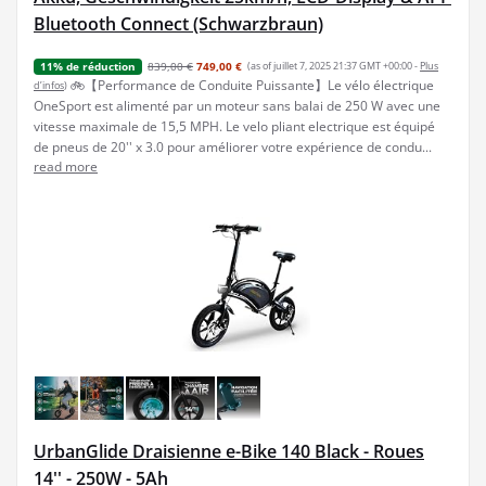
Bluetooth Connect (Schwarzbraun)
839,00 €
749,00 €
(as of juillet 7, 2025 21:37 GMT +00:00 -
Plus
11% de réduction
🚲【Performance de Conduite Puissante】Le vélo électrique
d’infos
)
OneSport est alimenté par un moteur sans balai de 250 W avec une
vitesse maximale de 15,5 MPH. Le velo pliant electrique est équipé
de pneus de 20'' x 3.0 pour améliorer votre expérience de condu...
read more
UrbanGlide Draisienne e-Bike 140 Black - Roues
14'' - 250W - 5Ah