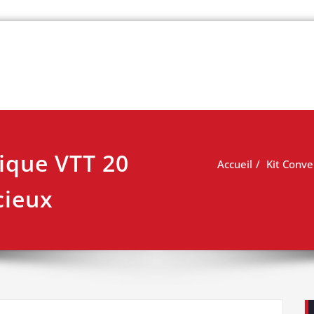
 vélo
rique VTT 20
Accueil
Kit Conve
cieux