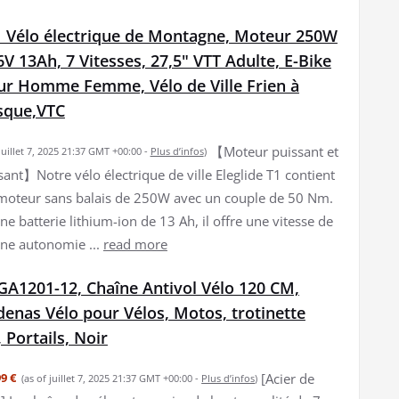
T1 Vélo électrique de Montagne, Moteur 250W
6V 13Ah, 7 Vitesses, 27,5" VTT Adulte, E-Bike
ur Homme Femme, Vélo de Ville Frien à
sque,VTC
【Moteur puissant et
 juillet 7, 2025 21:37 GMT +00:00 -
Plus d’infos
)
sant】Notre vélo électrique de ville Eleglide T1 contient
moteur sans balais de 250W avec un couple de 50 Nm.
ne batterie lithium-ion de 13 Ah, il offre une vitesse de
ne autonomie ...
read more
A1201-12, Chaîne Antivol Vélo 120 CM,
enas Vélo pour Vélos, Motos, trotinette
 Portails, Noir
[Acier de
9 €
(as of juillet 7, 2025 21:37 GMT +00:00 -
Plus d’infos
)