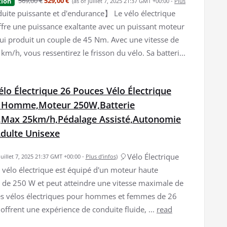
569,00 €
529,00 €
tion
(as of juillet 7, 2025 21:37 GMT +00:00 -
Plus
ite puissante et d'endurance】 Le vélo électrique
ffre une puissance exaltante avec un puissant moteur
qui produit un couple de 45 Nm. Avec une vitesse de
km/h, vous ressentirez le frisson du vélo. Sa batteri...
o Électrique 26 Pouces Vélo Électrique
 Homme,Moteur 250W,Batterie
,Max 25km/h,Pédalage Assisté,Autonomie
dulte Unisexe
🎈Vélo Électrique
 juillet 7, 2025 21:37 GMT +00:00 -
Plus d’infos
)
vélo électrique est équipé d'un moteur haute
de 250 W et peut atteindre une vitesse maximale de
 vélos électriques pour hommes et femmes de 26
offrent une expérience de conduite fluide, ...
read