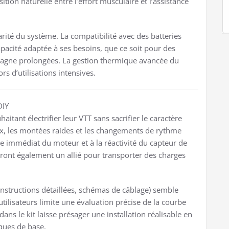
ion naturelle entre l’effort musculaire et l’assistance
rité du système. La compatibilité avec des batteries
pacité adaptée à ses besoins, que ce soit pour des
tagne prolongées. La gestion thermique avancée du
s d’utilisations intensives.
DIY
aitant électrifier leur VTT sans sacrifier le caractère
ux, les montées raides et les changements de rythme
le immédiat du moteur et à la réactivité du capteur de
ront également un allié pour transporter des charges
instructions détaillées, schémas de câblage) semble
ilisateurs limite une évaluation précise de la courbe
dans le kit laisse présager une installation réalisable en
ues de base.