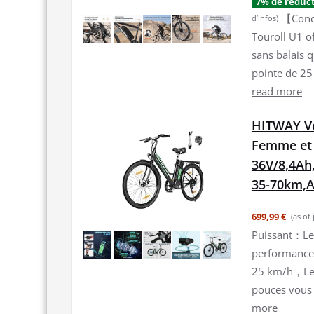
7% de réduc
【Condu
d’infos
)
Touroll U1 o
sans balais 
pointe de 25 
read more
HITWAY Vél
Femme et
36V/8,4Ah
35-70km,A
699,99 €
(as of
Puissant：Le 
performance 
25 km/h，Les
pouces vous 
more