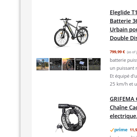
Eleglide 
Batterie 3
Urbain po
Double Di
799,99 €
(as of
batterie puis
un puissant 
Et équipé d'u
25 km/h et u
GRIFEMA G
Chaîne Cad
electrique,
11,9