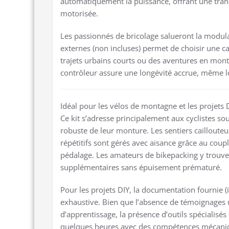
automatiquement la puissance, offrant une transit
motorisée.
Les passionnés de bricolage salueront la modula
externes (non incluses) permet de choisir une ca
trajets urbains courts ou des aventures en mon
contrôleur assure une longévité accrue, même lor
Idéal pour les vélos de montagne et les projets 
Ce kit s’adresse principalement aux cyclistes souh
robuste de leur monture. Les sentiers cailloute
répétitifs sont gérés avec aisance grâce au coup
pédalage. Les amateurs de bikepacking y trouve
supplémentaires sans épuisement prématuré.
Pour les projets DIY, la documentation fournie (
exhaustive. Bien que l’absence de témoignages ut
d’apprentissage, la présence d’outils spécialisés 
quelques heures avec des compétences mécaniq