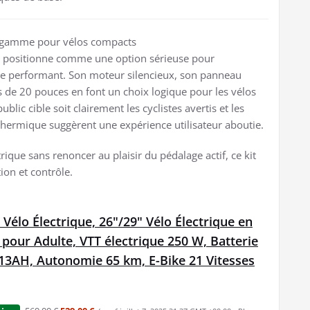
e gamme pour vélos compacts
se positionne comme une option sérieuse pour
ue performant. Son moteur silencieux, son panneau
s de 20 pouces en font un choix logique pour les vélos
lic cible soit clairement les cyclistes avertis et les
é thermique suggèrent une expérience utilisateur aboutie.
rique sans renoncer au plaisir du pédalage actif, ce kit
ion et contrôle.
 Vélo Électrique, 26"/29" Vélo Électrique en
our Adulte, VTT électrique 250 W, Batterie
13AH, Autonomie 65 km, E-Bike 21 Vitesses