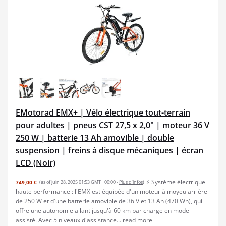
EMotorad EMX+ | Vélo électrique tout-terrain
pour adultes | pneus CST 27,5 x 2,0" | moteur 36 V
250 W | batterie 13 Ah amovible | double
suspension | freins à disque mécaniques | écran
LCD (Noir)
⚡ Système électrique
749,00 €
(as of juin 28, 2025 01:53 GMT +00:00 -
Plus d’infos
)
haute performance : l'EMX est équipée d'un moteur à moyeu arrière
de 250 W et d'une batterie amovible de 36 V et 13 Ah (470 Wh), qui
offre une autonomie allant jusqu'à 60 km par charge en mode
assisté. Avec 5 niveaux d'assistance...
read more