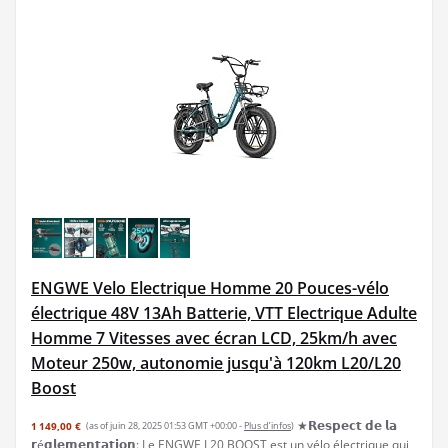
ENGWE Velo Electrique Homme 20 Pouces-vélo
électrique 48V 13Ah Batterie, VTT Electrique Adulte
Homme 7 Vitesses avec écran LCD, 25km/h avec
Moteur 250w, autonomie jusqu'à 120km L20/L20
Boost
★𝗥𝗲𝘀𝗽𝗲𝗰𝘁 𝗱𝗲 𝗹𝗮
1 149,00 €
(as of juin 28, 2025 01:53 GMT +00:00 -
Plus d’infos
)
𝗿é𝗴𝗹𝗲𝗺𝗲𝗻𝘁𝗮𝘁𝗶𝗼𝗻: Le ENGWE L20 BOOST est un vélo électrique qui