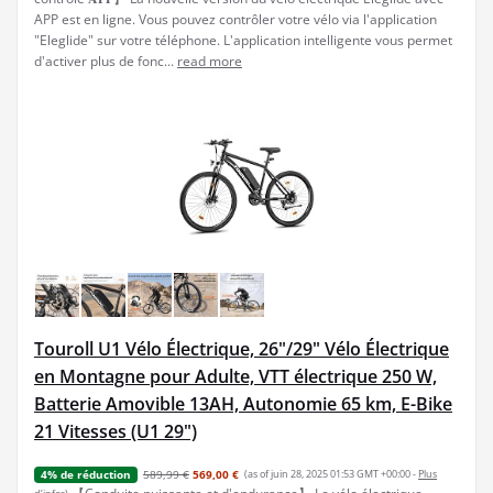
APP est en ligne. Vous pouvez contrôler votre vélo via l'application
"Eleglide" sur votre téléphone. L'application intelligente vous permet
d'activer plus de fonc...
read more
Touroll U1 Vélo Électrique, 26"/29" Vélo Électrique
en Montagne pour Adulte, VTT électrique 250 W,
Batterie Amovible 13AH, Autonomie 65 km, E-Bike
21 Vitesses (U1 29")
589,99 €
569,00 €
(as of juin 28, 2025 01:53 GMT +00:00 -
Plus
4% de réduction