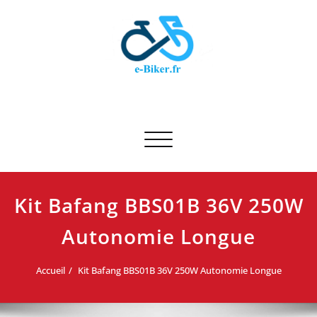
Skip
to
content
E-biker.fr
Test de produit de vélo
Afficher/masquer la navigation
Kit Bafang BBS01B 36V 250W
Autonomie Longue
Accueil
Kit Bafang BBS01B 36V 250W Autonomie Longue