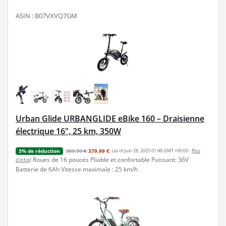
ASIN : B07VXVQ7GM
Urban Glide URBANGLIDE eBike 160 – Draisienne
électrique 16", 25 km, 350W
389,99 €
379,99 €
(as of juin 28, 2025 01:48 GMT +00:00 -
Plus
3% de réduction
Roues de 16 pouces Pliable et confortable Puissant: 36V
d’infos
)
Batterie de 6Ah Vitesse maximale : 25 km/h