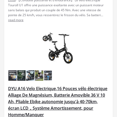
【Conduite puissante et d'endurance】 Le vélo électrique
d’infos
)
Touroll U1 offre une puissance exaltante avec un puissant moteur
sans balais qui produit un couple de 45 Nm. Avec une vitesse de
pointe de 25 km/h, vous ressentirez le frisson du vélo. Sa batteri...
read more
DYU A16 Velo Electrique,16 Pouces vélo électrique
Alliage De Magnésium, Batterie Amovible 36 V 10
Ah, Pliable Ebike autonomie jusqu'à 40-70km,
écran LCD，Système Amortissement, pour
Homme/Manquer