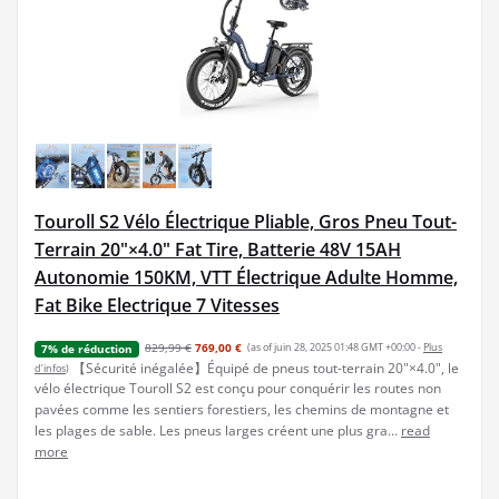
Touroll S2 Vélo Électrique Pliable, Gros Pneu Tout-
Terrain 20"×4.0" Fat Tire, Batterie 48V 15AH
Autonomie 150KM, VTT Électrique Adulte Homme,
Fat Bike Electrique 7 Vitesses
829,99 €
769,00 €
(as of juin 28, 2025 01:48 GMT +00:00 -
Plus
7% de réduction
【Sécurité inégalée】Équipé de pneus tout-terrain 20"×4.0", le
d’infos
)
vélo électrique Touroll S2 est conçu pour conquérir les routes non
pavées comme les sentiers forestiers, les chemins de montagne et
les plages de sable. Les pneus larges créent une plus gra...
read
more