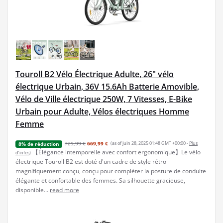
Touroll B2 Vélo Électrique Adulte, 26" vélo
électrique Urbain, 36V 15.6Ah Batterie Amovible,
Vélo de Ville électrique 250W, 7 Vitesses, E-Bike
Urbain pour Adulte, Vélos électriques Homme
Femme
729,99 €
669,99 €
(as of juin 28, 2025 01:48 GMT +00:00 -
Plus
8% de réduction
【Élégance intemporelle avec confort ergonomique】Le vélo
d’infos
)
électrique Touroll B2 est doté d'un cadre de style rétro
magnifiquement conçu, conçu pour compléter la posture de conduite
élégante et confortable des femmes. Sa silhouette gracieuse,
disponible...
read more