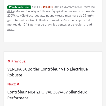
599,00 €
499,00 €
(as of juin 28, 2025 01:53 GMT +00:00 -
Plus
17% de réduction
Moteur Électrique Efficace: Équipé d’un moteur brushless de
d’infos
)
250W, ce vélo électrique atteint une vitesse maximale de 25 km/h,
garantissant des trajets fluides et rapides. Avec une capacité de
montée de 15°, il permet de gravir les pentes et de rouler...
read
more
Previous:
Navigation
VENEKA 5X Boîtier Contrôleur Vélo Électrique
de
Robuste
l’article
Next:
Contrôleur NISHZHU VAE 36V/48V Silencieux
Performant