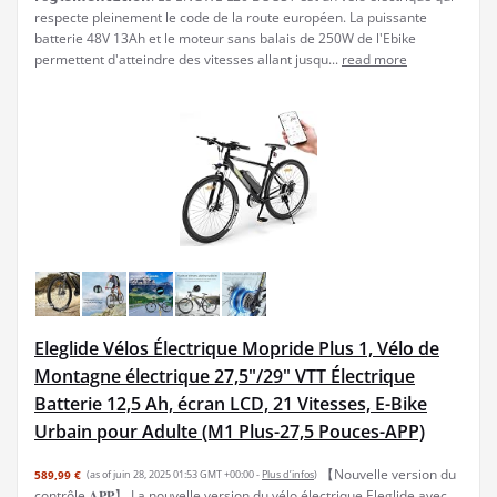
respecte pleinement le code de la route européen. La puissante
batterie 48V 13Ah et le moteur sans balais de 250W de l'Ebike
permettent d'atteindre des vitesses allant jusqu...
read more
Eleglide Vélos Électrique Mopride Plus 1, Vélo de
Montagne électrique 27,5"/29" VTT Électrique
Batterie 12,5 Ah, écran LCD, 21 Vitesses, E-Bike
Urbain pour Adulte (M1 Plus-27,5 Pouces-APP)
【Nouvelle version du
589,99 €
(as of juin 28, 2025 01:53 GMT +00:00 -
Plus d’infos
)
contrôle 𝐀𝐏𝐏】 La nouvelle version du vélo électrique Eleglide avec