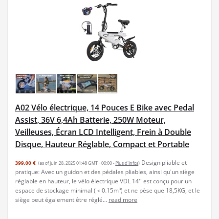
A02 Vélo électrique, 14 Pouces E Bike avec Pedal
Assist, 36V 6,4Ah Batterie, 250W Moteur,
Veilleuses, Écran LCD Intelligent, Frein à Double
Disque, Hauteur Réglable, Compact et Portable
Design pliable et
399,00 €
(as of juin 28, 2025 01:48 GMT +00:00 -
Plus d’infos
)
pratique: Avec un guidon et des pédales pliables, ainsi qu'un siège
réglable en hauteur, le vélo électrique VDL 14'' est conçu pour un
espace de stockage minimal (＜0.15m³) et ne pèse que 18,5KG, et le
siège peut également être réglé...
read more