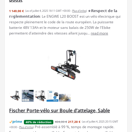
★𝗥𝗲𝘀𝗽𝗲𝗰𝘁 𝗱𝗲 𝗹𝗮
1 149,00 €
(as of juillet 4, 2025 18:11 GMT +00:00 -
Plus d’infos
)
𝗿é𝗴𝗹𝗲𝗺𝗲𝗻𝘁𝗮𝘁𝗶𝗼𝗻: Le ENGWE L20 BOOST est un vélo électrique qui
respecte pleinement le code de la route européen. La puissante
batterie 48V 13Ah et le moteur sans balais de 250W de l'Ebike
permettent d'atteindre des vitesses allant jusqu...
read more
Fischer Porte-vélo sur Boule d’attelage, Sable
404,00 €
217,20 €
(as of juillet 4, 2025 20:15 GMT
46% de réduction
Pré-assemblé à 99 %, temps de montage rapide.
+00:00 -
Plus d’infos
)