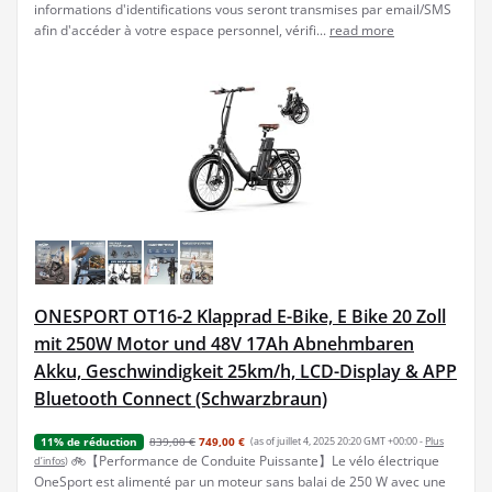
informations d'identifications vous seront transmises par email/SMS
afin d'accéder à votre espace personnel, vérifi...
read more
ONESPORT OT16-2 Klapprad E-Bike, E Bike 20 Zoll
mit 250W Motor und 48V 17Ah Abnehmbaren
Akku, Geschwindigkeit 25km/h, LCD-Display & APP
Bluetooth Connect (Schwarzbraun)
839,00 €
749,00 €
(as of juillet 4, 2025 20:20 GMT +00:00 -
Plus
11% de réduction
🚲【Performance de Conduite Puissante】Le vélo électrique
d’infos
)
OneSport est alimenté par un moteur sans balai de 250 W avec une