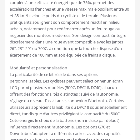
couplée à une efficacité énergétique de 75%, permet des
accélérations franches et une vitesse maximale oscillant entre 30
et 35 km/h selon le poids du cycliste et le terrain. Plusieurs
pratiquants soulignent son comportement réactif en milieu
urbain, notamment pour redémarrer après un feu rouge ou
négocier des montées modérées. Son design compact s’intègre
discrètement dans une roue avant compatible avec les jantes
26″, 28″, 29″ ou 700C, à condition que la fourche dispose d’un
écartement de 100 mm et soit équipée de freins à disque.
Modularité et personnalisation
La particularité de ce kit réside dans ses options
personnalisables. Les cyclistes peuvent sélectionner un écran
LCD parmi plusieurs modèles (500C, DPC18, DZ40), chacun
offrant des fonctionnalités distinctes : suivi de l’autonomie,
réglage du niveau d’assistance, connexion Bluetooth. Certains
utilisateurs apprécient la lisibilité du DPC18 sous ensoleillement
direct, tandis que d’autres privilégient la compacité du 500C.
Côté énergie, le choix de la batterie (non incluse par défaut)
influence directement l’autonomie. Les options G70 et
Downtube s’adaptent à différents cadres, avec des capacités
variant de 10 à 20 Ah. Un testeur régulier de vélo-cargo