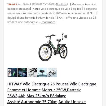
【Moteur puissant et
799,99 €
(as of juillet 4, 2025 20:20 GMT +00:00 -
Plus d’infos
)
batterie puissant】Notre vélo électrique de ville Eleglide T1 contient
un puissant moteur sans balais de 250W avec un couple de 50 Nm. Et
équipé d'une batterie lithium-ion de 13 Ah, il offre une vitesse de 25
km/h et une autonomie ...
read more
HITWAY Vélo Électrique 26 Pouces Vélo Électrique
Femme et Homme,Moteur 250W,Batterie
36V/8,4Ah,Max 25km/h,Pédalage
Assisté,Autonomie 35-70km,Adulte Unisexe