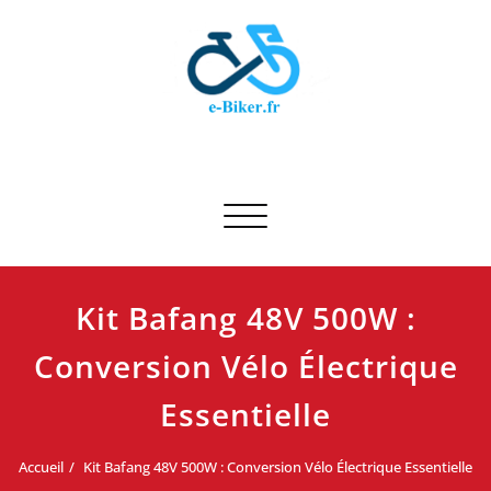
Skip
to
content
E-biker.fr
Test de produit de vélo
Afficher/masquer la navigation
Kit Bafang 48V 500W :
Conversion Vélo Électrique
Essentielle
Accueil
Kit Bafang 48V 500W : Conversion Vélo Électrique Essentielle