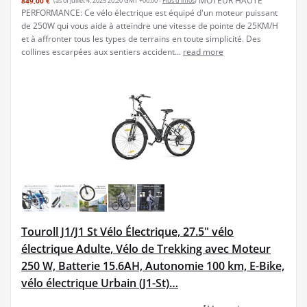
MOTEUR HAUTE
849,00 €
(as of juillet 4, 2025 20:20 GMT +00:00 -
Plus d’infos
)
PERFORMANCE: Ce vélo électrique est équipé d'un moteur puissant
de 250W qui vous aide à atteindre une vitesse de pointe de 25KM/H
et à affronter tous les types de terrains en toute simplicité. Des
collines escarpées aux sentiers accident...
read more
Touroll J1/J1 St Vélo Électrique, 27.5" vélo
électrique Adulte, Vélo de Trekking avec Moteur
250 W, Batterie 15.6AH, Autonomie 100 km, E-Bike,
vélo électrique Urbain (J1-St)…