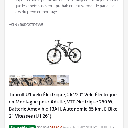
que les novices devront probablement s’armer de patience
lors du premier montage.
ASIN : B0DDSTDFW5
Touroll U1 Vélo Électrique, 26"/29" Vélo Électrique
en Montagne pour Adulte, VTT électrique 250 W,
Batterie Amovible 13AH, Autonomie 65 km, E-Bike
21 Vitesses (U1 26")
569,00 €
529,00 €
(as of juillet 4, 2025 18:11 GMT +00:00 -
Plus
7% de réduction