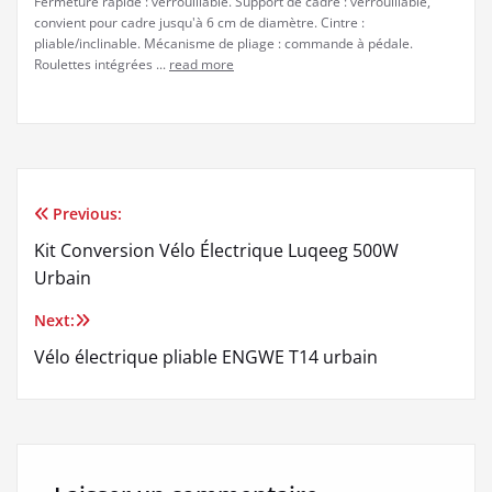
Fermeture rapide : verrouillable. Support de cadre : verrouillable,
convient pour cadre jusqu'à 6 cm de diamètre. Cintre :
pliable/inclinable. Mécanisme de pliage : commande à pédale.
Roulettes intégrées ...
read more
Previous:
Navigation
Kit Conversion Vélo Électrique Luqeeg 500W
de
Urbain
l’article
Next:
Vélo électrique pliable ENGWE T14 urbain