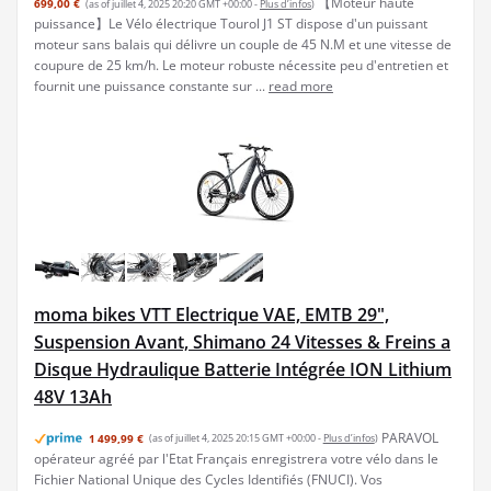
【Moteur haute
699,00 €
(as of juillet 4, 2025 20:20 GMT +00:00 -
Plus d’infos
)
puissance】Le Vélo électrique Tourol J1 ST dispose d'un puissant
moteur sans balais qui délivre un couple de 45 N.M et une vitesse de
coupure de 25 km/h. Le moteur robuste nécessite peu d'entretien et
fournit une puissance constante sur ...
read more
moma bikes VTT Electrique VAE, EMTB 29",
Suspension Avant, Shimano 24 Vitesses & Freins a
Disque Hydraulique Batterie Intégrée ION Lithium
48V 13Ah
PARAVOL
1 499,99 €
(as of juillet 4, 2025 20:15 GMT +00:00 -
Plus d’infos
)
opérateur agréé par l'Etat Français enregistrera votre vélo dans le
Fichier National Unique des Cycles Identifiés (FNUCI). Vos