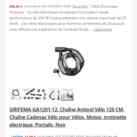
🎈Vélo Électrique
699,99 €
(as of juillet 4, 2025 20:20 GMT +00:00 -
Plus d’infos
)
Puissant：Le vélo électrique est équipé d'un moteur haute
performance de 250 W et peut atteindre une vitesse maximale de 25
km/h，Les vélos électriques pour hommes et femmes de 26 pouces
vous offrent une expérience de conduite fluide, ...
read more
GRIFEMA GA1201-12, Chaîne Antivol Vélo 120 CM,
Chaîne Cadenas Vélo pour Vélos, Motos, trotinette
electrique, Portails, Noir
[Acier de
11,99 €
(as of juillet 4, 2025 20:20 GMT +00:00 -
Plus d’infos
)