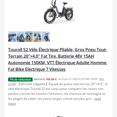
Touroll S2 Vélo Électrique Pliable, Gros Pneu Tout-
Terrain 20"×4.0" Fat Tire, Batterie 48V 15AH
Autonomie 150KM, VTT Électrique Adulte Homme,
Fat Bike Electrique 7 Vitesses
829,99 €
769,00 €
(as of juin 27, 2025 01:47 GMT +00:00 -
Plus
7% de réduction
【Sécurité inégalée】Équipé de pneus tout-terrain 20"×4.0", le
d’infos
)
vélo électrique Touroll S2 est conçu pour conquérir les routes non
pavées comme les sentiers forestiers, les chemins de montagne et
les plages de sable. Les pneus larges créent une plus gra...
read
more