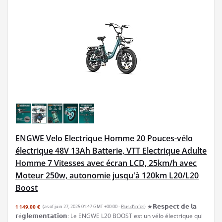
ENGWE Velo Electrique Homme 20 Pouces-vélo
électrique 48V 13Ah Batterie, VTT Electrique Adulte
Homme 7 Vitesses avec écran LCD, 25km/h avec
Moteur 250w, autonomie jusqu'à 120km L20/L20
Boost
★𝗥𝗲𝘀𝗽𝗲𝗰𝘁 𝗱𝗲 𝗹𝗮
1 149,00 €
(as of juin 27, 2025 01:47 GMT +00:00 -
Plus d’infos
)
𝗿é𝗴𝗹𝗲𝗺𝗲𝗻𝘁𝗮𝘁𝗶𝗼𝗻: Le ENGWE L20 BOOST est un vélo électrique qui