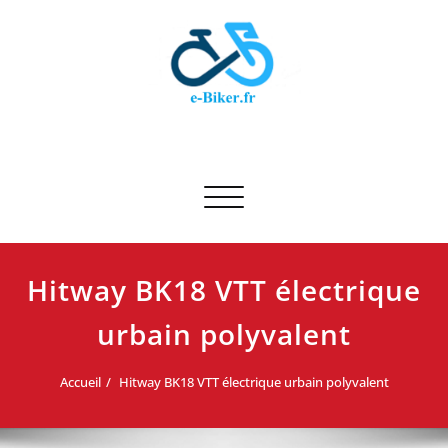
Skip
to
content
E-biker.fr
Test de produit de vélo
Afficher/masquer la navigation
Hitway BK18 VTT électrique
urbain polyvalent
Accueil
Hitway BK18 VTT électrique urbain polyvalent