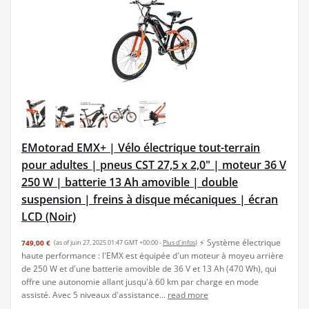
EMotorad EMX+ | Vélo électrique tout-terrain
pour adultes | pneus CST 27,5 x 2,0" | moteur 36 V
250 W | batterie 13 Ah amovible | double
suspension | freins à disque mécaniques | écran
LCD (Noir)
⚡ Système électrique
749,00 €
(as of juin 27, 2025 01:47 GMT +00:00 -
Plus d’infos
)
haute performance : l'EMX est équipée d'un moteur à moyeu arrière
de 250 W et d'une batterie amovible de 36 V et 13 Ah (470 Wh), qui
offre une autonomie allant jusqu'à 60 km par charge en mode
assisté. Avec 5 niveaux d'assistance...
read more