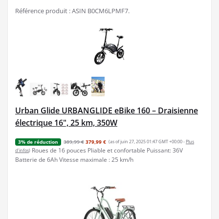
Référence produit : ASIN B0CM6LPMF7.
Urban Glide URBANGLIDE eBike 160 – Draisienne
électrique 16", 25 km, 350W
389,99 €
379,99 €
(as of juin 27, 2025 01:47 GMT +00:00 -
Plus
3% de réduction
Roues de 16 pouces Pliable et confortable Puissant: 36V
d’infos
)
Batterie de 6Ah Vitesse maximale : 25 km/h