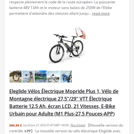
respecte pleinement le code de la route européen. La puissante
batterie 48V 13Ah et le moteur sans balais de 250W de l'Ebike
permettent d'atteindre des vitesses allant jusqu...
read more
Eleglide Vélos Électrique Mopride Plus 1, Vélo de
Montagne électrique 27,5"/29" VTT Électrique
Batterie 12,5 Ah, écran LCD, 21 Vitesses, E-Bike
Urbain pour Adulte (M1 Plus-27,5 Pouces-APP)
【Nouvelle version du
589,99 €
(as of juin 27, 2025 01:47 GMT +00:00 -
Plus d’infos
)
contrôle 𝐀𝐏𝐏】 La nouvelle version du vélo électrique Eleglide avec