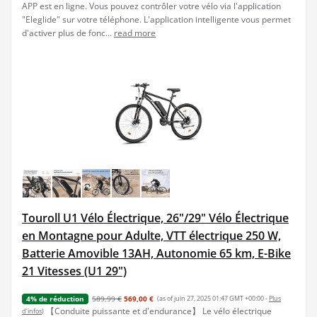
APP est en ligne. Vous pouvez contrôler votre vélo via l'application
"Eleglide" sur votre téléphone. L'application intelligente vous permet
d'activer plus de fonc...
read more
Touroll U1 Vélo Électrique, 26"/29" Vélo Électrique
en Montagne pour Adulte, VTT électrique 250 W,
Batterie Amovible 13AH, Autonomie 65 km, E-Bike
21 Vitesses (U1 29")
589,99 €
569,00 €
(as of juin 27, 2025 01:47 GMT +00:00 -
Plus
4% de réduction
【Conduite puissante et d'endurance】 Le vélo électrique
d’infos
)