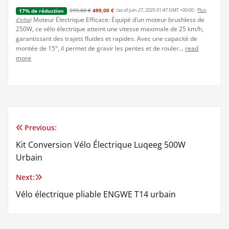
599,00 €
499,00 €
(as of juin 27, 2025 01:47 GMT +00:00 -
Plus
17% de réduction
Moteur Électrique Efficace: Équipé d’un moteur brushless de
d’infos
)
250W, ce vélo électrique atteint une vitesse maximale de 25 km/h,
garantissant des trajets fluides et rapides. Avec une capacité de
montée de 15°, il permet de gravir les pentes et de rouler...
read
more
Previous:
Navigation
Kit Conversion Vélo Électrique Luqeeg 500W
de
Urbain
l’article
Next:
Vélo électrique pliable ENGWE T14 urbain