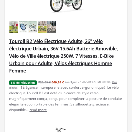
Touroll B2 Vélo Électrique Adulte, 26" vélo
électrique Urbain, 36V 15.6Ah Batterie Amovible,
Vélo de Ville électrique 250W, 7 Vitesses, E-Bike
Urbain pour Adulte, Vélos électriques Homme
Femme
729,99 €
669,99 €
(as of juin 27, 2025 01:47 GMT +00:00 -
Plus
8% de réduction
【Élégance intemporelle avec confort ergonomique】Le vélo
d’infos
)
électrique Touroll B2 est doté d'un cadre de style rétro
magnifiquement conçu, conçu pour compléter la posture de conduite
élégante et confortable des femmes. Sa silhouette gracieuse,
disponible...
read more