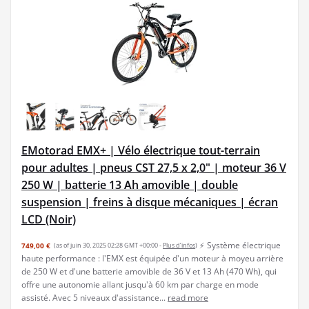
EMotorad EMX+ | Vélo électrique tout-terrain
pour adultes | pneus CST 27,5 x 2,0" | moteur 36 V
250 W | batterie 13 Ah amovible | double
suspension | freins à disque mécaniques | écran
LCD (Noir)
⚡ Système électrique
749,00 €
(as of juin 30, 2025 02:28 GMT +00:00 -
Plus d’infos
)
haute performance : l'EMX est équipée d'un moteur à moyeu arrière
de 250 W et d'une batterie amovible de 36 V et 13 Ah (470 Wh), qui
offre une autonomie allant jusqu'à 60 km par charge en mode
assisté. Avec 5 niveaux d'assistance...
read more