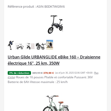
Référence produit : ASIN B0DKTWG9V6
Urban Glide URBANGLIDE eBike 160 – Draisienne
électrique 16", 25 km, 350W
389,99 €
379,99 €
(as of juin 30, 2025 02:06 GMT +00:00 -
Plus
3% de réduction
Roues de 16 pouces Pliable et confortable Puissant: 36V
d’infos
)
Batterie de 6Ah Vitesse maximale : 25 km/h