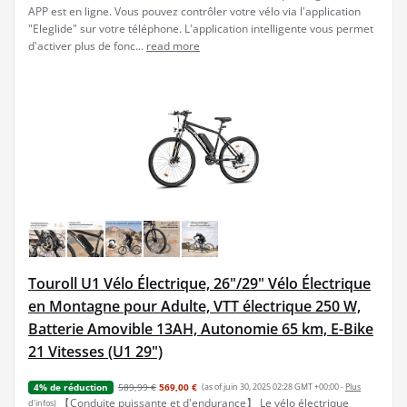
APP est en ligne. Vous pouvez contrôler votre vélo via l'application
"Eleglide" sur votre téléphone. L'application intelligente vous permet
d'activer plus de fonc...
read more
Touroll U1 Vélo Électrique, 26"/29" Vélo Électrique
en Montagne pour Adulte, VTT électrique 250 W,
Batterie Amovible 13AH, Autonomie 65 km, E-Bike
21 Vitesses (U1 29")
589,99 €
569,00 €
(as of juin 30, 2025 02:28 GMT +00:00 -
Plus
4% de réduction
【Conduite puissante et d'endurance】 Le vélo électrique
d’infos
)