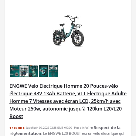
ENGWE Velo Electrique Homme 20 Pouces-vélo
électrique 48V 13Ah Batterie, VTT Electrique Adulte
Homme 7 Vitesses avec écran LCD, 25km/h avec
Moteur 250w, autonomie jusqu'à 120km L20/L20
Boost
★𝗥𝗲𝘀𝗽𝗲𝗰𝘁 𝗱𝗲 𝗹𝗮
1 149,00 €
(as of juin 30, 2025 02:28 GMT +00:00 -
Plus d’infos
)
𝗿é𝗴𝗹𝗲𝗺𝗲𝗻𝘁𝗮𝘁𝗶𝗼𝗻: Le ENGWE L20 BOOST est un vélo électrique qui