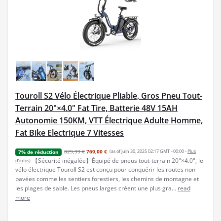
Touroll S2 Vélo Électrique Pliable, Gros Pneu Tout-
Terrain 20"×4.0" Fat Tire, Batterie 48V 15AH
Autonomie 150KM, VTT Électrique Adulte Homme,
Fat Bike Electrique 7 Vitesses
829,99 €
769,00 €
(as of juin 30, 2025 02:17 GMT +00:00 -
Plus
7% de réduction
【Sécurité inégalée】Équipé de pneus tout-terrain 20"×4.0", le
d’infos
)
vélo électrique Touroll S2 est conçu pour conquérir les routes non
pavées comme les sentiers forestiers, les chemins de montagne et
les plages de sable. Les pneus larges créent une plus gra...
read
more