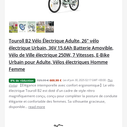
Touroll B2 Vélo Électrique Adulte, 26" vélo
électrique Urbain, 36V 15.6Ah Batterie Amovible,
Vélo de Ville électrique 250W, 7 Vitesses, E-Bike
Urbain pour Adulte, Vélos électriques Homme
Femme
729,99 €
669,99 €
(as of juin 30, 2025 02:17 GMT +00:00 -
Plus
8% de réduction
【Élégance intemporelle avec confort ergonomique】Le vélo
d’infos
)
électrique Touroll B2 est doté d'un cadre de style rétro
magnifiquement conçu, conçu pour compléter la posture de conduite
élégante et confortable des femmes. Sa silhouette gracieuse,
disponible...
read more