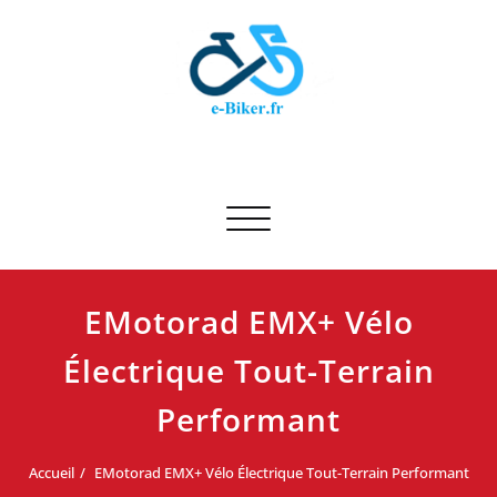
Skip
to
content
E-biker.fr
Test de produit de vélo
Afficher/masquer la navigation
EMotorad EMX+ Vélo
Électrique Tout-Terrain
Performant
Accueil
EMotorad EMX+ Vélo Électrique Tout-Terrain Performant