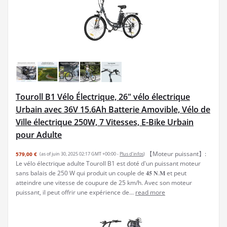
Touroll B1 Vélo Électrique, 26" vélo électrique
Urbain avec 36V 15.6Ah Batterie Amovible, Vélo de
Ville électrique 250W, 7 Vitesses, E-Bike Urbain
pour Adulte
【Moteur puissant】:
579,00 €
(as of juin 30, 2025 02:17 GMT +00:00 -
Plus d’infos
)
Le vélo électrique adulte Touroll B1 est doté d'un puissant moteur
sans balais de 250 W qui produit un couple de 𝟒𝟓 𝐍.𝐌 et peut
atteindre une vitesse de coupure de 25 km/h. Avec son moteur
puissant, il peut offrir une expérience de...
read more