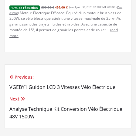
599,00 €
499,00 €
(as of juin 30, 2025 02:28 GMT +00:00 -
Plus
17% de réduction
Moteur Électrique Efficace: Équipé d’un moteur brushless de
d’infos
)
250W, ce vélo électrique atteint une vitesse maximale de 25 km/h,
garantissant des trajets fluides et rapides. Avec une capacité de
montée de 15°, il permet de gravir les pentes et de rouler...
read
more
Previous:
Navigation
VGEBY1 Guidon LCD 3 Vitesses Vélo Électrique
de
Next:
l’article
Analyse Technique Kit Conversion Vélo Électrique
48V 1500W