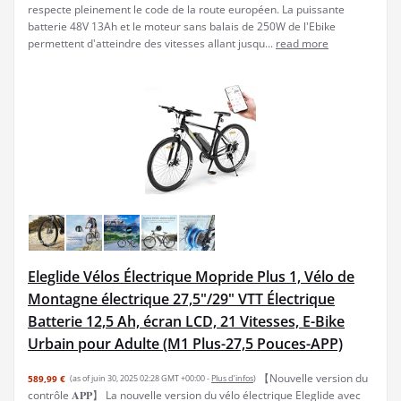
respecte pleinement le code de la route européen. La puissante
batterie 48V 13Ah et le moteur sans balais de 250W de l'Ebike
permettent d'atteindre des vitesses allant jusqu...
read more
Eleglide Vélos Électrique Mopride Plus 1, Vélo de
Montagne électrique 27,5"/29" VTT Électrique
Batterie 12,5 Ah, écran LCD, 21 Vitesses, E-Bike
Urbain pour Adulte (M1 Plus-27,5 Pouces-APP)
【Nouvelle version du
589,99 €
(as of juin 30, 2025 02:28 GMT +00:00 -
Plus d’infos
)
contrôle 𝐀𝐏𝐏】 La nouvelle version du vélo électrique Eleglide avec