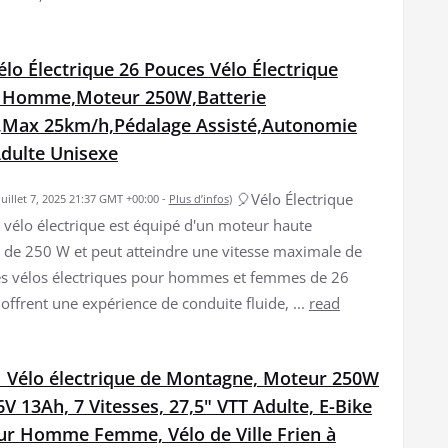
o Électrique 26 Pouces Vélo Électrique
 Homme,Moteur 250W,Batterie
,Max 25km/h,Pédalage Assisté,Autonomie
dulte Unisexe
🎈Vélo Électrique
 juillet 7, 2025 21:37 GMT +00:00 -
Plus d’infos
)
vélo électrique est équipé d'un moteur haute
de 250 W et peut atteindre une vitesse maximale de
 vélos électriques pour hommes et femmes de 26
offrent une expérience de conduite fluide, ...
read
T1 Vélo électrique de Montagne, Moteur 250W
6V 13Ah, 7 Vitesses, 27,5" VTT Adulte, E-Bike
ur Homme Femme, Vélo de Ville Frien à