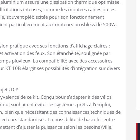
d’aluminium assure une dissipation thermique optimisée,
ollicitations intenses, comme les montées raides ou les
ale, souvent plébiscitée pour son fonctionnement
onvient particulièrement aux moteurs brushless de 500W,
ion pratique avec ses fonctions d’affichage claires :
et activation des feux. Son étanchéité, soulignée par
r temps pluvieux. La compatibilité avec des accessoires
 KT-10B élargit ses possibilités d’intégration sur divers
ojets DIY
yvalence de ce kit. Conçu pour s’adapter à des vélos
x qui souhaitent éviter les systèmes prêts à l’emploi,
n, bien que nécessitant des connaissances techniques de
ecteurs standardisés. La possibilité de basculer entre
ettant d’ajuster la puissance selon les besoins (ville,