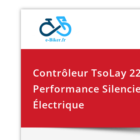
Skip
E-biker.fr
Test de produit de
to
content
Contrôleur TsoLay 22
Performance Silencie
Électrique