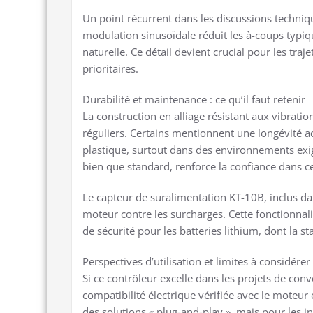
Un point récurrent dans les discussions techniqu
modulation sinusoïdale réduit les à-coups typiq
naturelle. Ce détail devient crucial pour les traje
prioritaires.
Durabilité et maintenance : ce qu’il faut retenir
La construction en alliage résistant aux vibratio
réguliers. Certains mentionnent une longévité a
plastique, surtout dans des environnements exige
bien que standard, renforce la confiance dans c
Le capteur de suralimentation KT-10B, inclus dan
moteur contre les surcharges. Cette fonctionnalit
de sécurité pour les batteries lithium, dont la s
Perspectives d’utilisation et limites à considérer
Si ce contrôleur excelle dans les projets de conv
compatibilité électrique vérifiée avec le moteur
des solutions « plug-and-play », mais pour les in