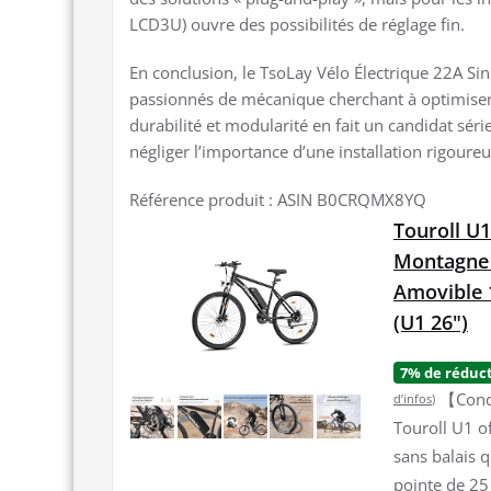
LCD3U) ouvre des possibilités de réglage fin.
En conclusion, le TsoLay Vélo Électrique 22A S
passionnés de mécanique cherchant à optimiser 
durabilité et modularité en fait un candidat séri
négliger l’importance d’une installation rigoureu
Référence produit : ASIN B0CRQMX8YQ
Touroll U1
Montagne p
Amovible 
(U1 26")
7% de réduc
【Condu
d’infos
)
Touroll U1 o
sans balais 
pointe de 25 