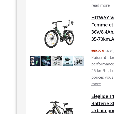
read more
HITWAY Vél
Femme et
36V/8,4Ah
35-70km,A
699,99 €
(as of
Puissant：Le 
performance 
25 km/h，Les
pouces vous 
more
Eleglide 
Batterie 3
Urbain po