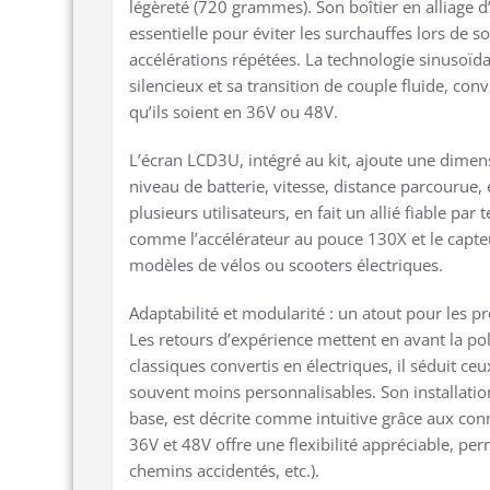
légèreté (720 grammes). Son boîtier en alliage 
essentielle pour éviter les surchauffes lors de s
accélérations répétées. La technologie sinusoïd
silencieux et sa transition de couple fluide, c
qu’ils soient en 36V ou 48V.
L’écran LCD3U, intégré au kit, ajoute une dimens
niveau de batterie, vitesse, distance parcourue, 
plusieurs utilisateurs, en fait un allié fiable pa
comme l’accélérateur au pouce 130X et le capteur
modèles de vélos ou scooters électriques.
Adaptabilité et modularité : un atout pour les pr
Les retours d’expérience mettent en avant la pol
classiques convertis en électriques, il séduit ceu
souvent moins personnalisables. Son installatio
base, est décrite comme intuitive grâce aux conn
36V et 48V offre une flexibilité appréciable, perm
chemins accidentés, etc.).