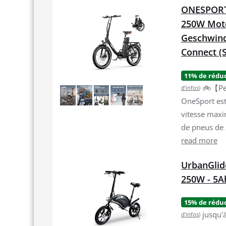
ONESPORT 
250W Mot
Geschwind
Connect (
11% de rédu
🚲【Per
d’infos
)
OneSport est
vitesse maxi
de pneus de 
read more
UrbanGlide
250W - 5A
15% de rédu
jusqu'
d’infos
)