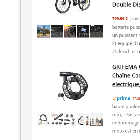
Double Di
799,99 €
(as of
batterie puis
un puissant 
Et équipé d'u
25 km/h et u
GRIFEMA G
Chaîne Cad
electrique,
11,9
haute qualité
mm, résistant
endommager. 
moto est en t