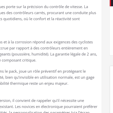
es porte sur la précision du contrôle de vitesse. La
ues des contrôleurs carrés, procurant une conduite plus
ts quotidiens, où le confort et la réactivité sont
ns et à la corrosion répond aux exigences des cyclistes
ccrue par rapport à des contrôleurs entièrement en
ants (poussière, humidité). La garantie légale de 2 ans,
e composant critique.
s le pack, joue un rôle préventif en protégeant le
é, bien qu’invisible en utilisation normale, est un gage
tabilité thermique reste un enjeu majeur.
ersion, il convient de rappeler qu’il nécessite une
 existant. Les novices en électronique pourraient préférer
itiés, la personnalisation des paramètres (via l’écran