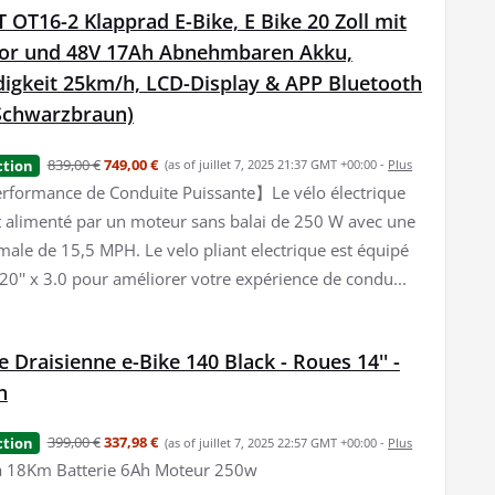
OT16-2 Klapprad E-Bike, E Bike 20 Zoll mit
or und 48V 17Ah Abnehmbaren Akku,
igkeit 25km/h, LCD-Display & APP Bluetooth
Schwarzbraun)
839,00 €
749,00 €
ction
(as of juillet 7, 2025 21:37 GMT +00:00 -
Plus
formance de Conduite Puissante】Le vélo électrique
 alimenté par un moteur sans balai de 250 W avec une
male de 15,5 MPH. Le velo pliant electrique est équipé
20'' x 3.0 pour améliorer votre expérience de condu...
 Draisienne e-Bike 140 Black - Roues 14'' -
h
399,00 €
337,98 €
ction
(as of juillet 7, 2025 22:57 GMT +00:00 -
Plus
à 18Km Batterie 6Ah Moteur 250w