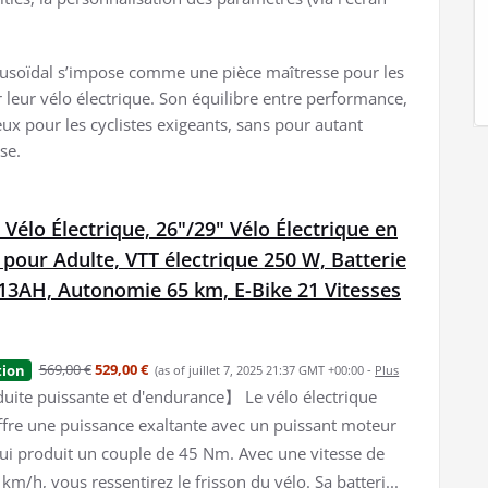
inusoïdal s’impose comme une pièce maîtresse pour les
leur vélo électrique. Son équilibre entre performance,
eux pour les cyclistes exigeants, sans pour autant
se.
 Vélo Électrique, 26"/29" Vélo Électrique en
our Adulte, VTT électrique 250 W, Batterie
13AH, Autonomie 65 km, E-Bike 21 Vitesses
569,00 €
529,00 €
tion
(as of juillet 7, 2025 21:37 GMT +00:00 -
Plus
ite puissante et d'endurance】 Le vélo électrique
ffre une puissance exaltante avec un puissant moteur
qui produit un couple de 45 Nm. Avec une vitesse de
km/h, vous ressentirez le frisson du vélo. Sa batteri...