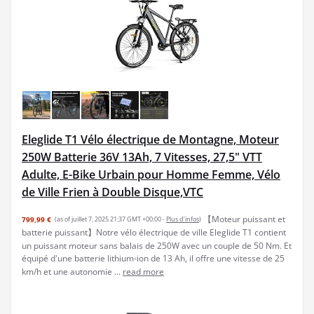
Eleglide T1 Vélo électrique de Montagne, Moteur
250W Batterie 36V 13Ah, 7 Vitesses, 27,5" VTT
Adulte, E-Bike Urbain pour Homme Femme, Vélo
de Ville Frien à Double Disque,VTC
【Moteur puissant et
799,99 €
(as of juillet 7, 2025 21:37 GMT +00:00 -
Plus d’infos
)
batterie puissant】Notre vélo électrique de ville Eleglide T1 contient
un puissant moteur sans balais de 250W avec un couple de 50 Nm. Et
équipé d'une batterie lithium-ion de 13 Ah, il offre une vitesse de 25
km/h et une autonomie ...
read more