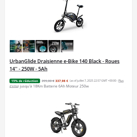
UrbanGlide Draisienne e-Bike 140 Black - Roues
14'' - 250W - 5Ah
399,00 €
337,98 €
(as of juillet 7, 2025 22:57 GMT +00:00 -
Plus
15% de réduction
jusqu'à 18Km Batterie 6Ah Moteur 250w
d’infos
)