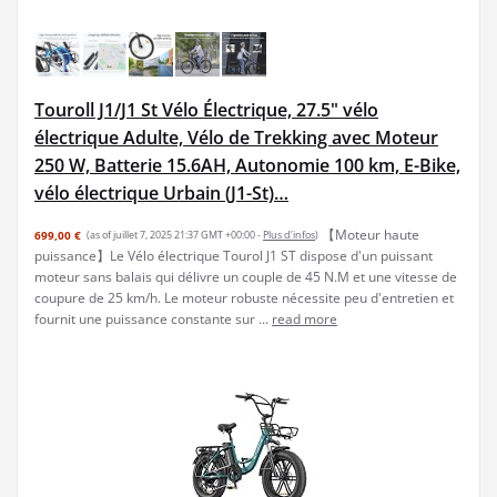
Touroll J1/J1 St Vélo Électrique, 27.5" vélo
électrique Adulte, Vélo de Trekking avec Moteur
250 W, Batterie 15.6AH, Autonomie 100 km, E-Bike,
vélo électrique Urbain (J1-St)…
【Moteur haute
699,00 €
(as of juillet 7, 2025 21:37 GMT +00:00 -
Plus d’infos
)
puissance】Le Vélo électrique Tourol J1 ST dispose d'un puissant
moteur sans balais qui délivre un couple de 45 N.M et une vitesse de
coupure de 25 km/h. Le moteur robuste nécessite peu d'entretien et
fournit une puissance constante sur ...
read more