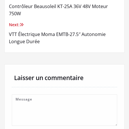
Contrôleur Beausoleil KT-25A 36V 48V Moteur
de
750W
l’article
Next:
VTT Électrique Moma EMTB-27.5″ Autonomie
Longue Durée
Laisser un commentaire