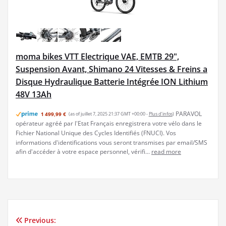
moma bikes VTT Electrique VAE, EMTB 29",
Suspension Avant, Shimano 24 Vitesses & Freins a
Disque Hydraulique Batterie Intégrée ION Lithium
48V 13Ah
PARAVOL
1 499,99 €
(as of juillet 7, 2025 21:37 GMT +00:00 -
Plus d’infos
)
opérateur agréé par l'Etat Français enregistrera votre vélo dans le
Fichier National Unique des Cycles Identifiés (FNUCI). Vos
informations d'identifications vous seront transmises par email/SMS
afin d'accéder à votre espace personnel, vérifi...
read more
Previous:
Navigation