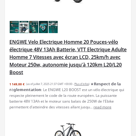
ENGWE Velo Electrique Homme 20 Pouces-vélo
électrique 48V 13Ah Batterie, VTT Electrique Adulte
Homme 7 Vitesses avec écran LCD, 25km/h avec
Moteur 250w, autonomie jusqu'à 120km L20/L20
Boost
★𝗥𝗲𝘀𝗽𝗲𝗰𝘁 𝗱𝗲 𝗹𝗮
1 149,00 €
(as of juillet 7, 2025 21:37 GMT +00:00 -
Plus d’infos
)
𝗿é𝗴𝗹𝗲𝗺𝗲𝗻𝘁𝗮𝘁𝗶𝗼𝗻: Le ENGWE L20 BOOST est un vélo électrique qui
respecte pleinement le code de la route européen. La puissante
batterie 48V 13Ah et le moteur sans balais de 250W de l'Ebike
permettent d'atteindre des vitesses allant jusqu...
read more