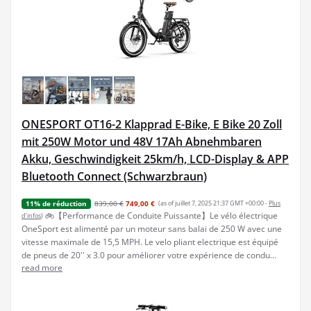
ONESPORT OT16-2 Klapprad E-Bike, E Bike 20 Zoll
mit 250W Motor und 48V 17Ah Abnehmbaren
Akku, Geschwindigkeit 25km/h, LCD-Display & APP
Bluetooth Connect (Schwarzbraun)
839,00 €
749,00 €
(as of juillet 7, 2025 21:37 GMT +00:00 -
Plus
11% de réduction
🚲【Performance de Conduite Puissante】Le vélo électrique
d’infos
)
OneSport est alimenté par un moteur sans balai de 250 W avec une
vitesse maximale de 15,5 MPH. Le velo pliant electrique est équipé
de pneus de 20'' x 3.0 pour améliorer votre expérience de condu...
read more