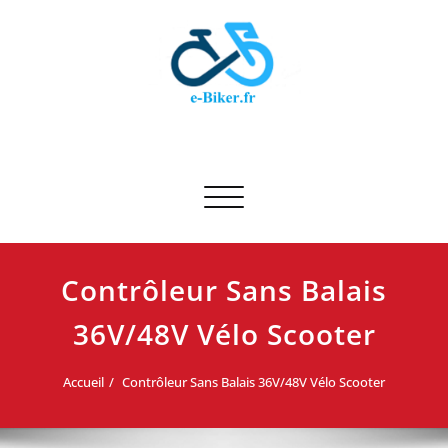
Skip
to
content
E-biker.fr
Test de produit de vélo
Afficher/masquer la navigation
Contrôleur Sans Balais
36V/48V Vélo Scooter
Accueil
Contrôleur Sans Balais 36V/48V Vélo Scooter