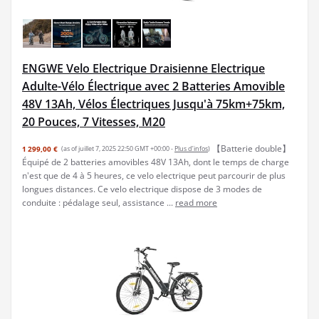
ENGWE Velo Electrique Draisienne Electrique
Adulte-Vélo Électrique avec 2 Batteries Amovible
48V 13Ah, Vélos Électriques Jusqu'à 75km+75km,
20 Pouces, 7 Vitesses, M20
【Batterie double】
1 299,00 €
(as of juillet 7, 2025 22:50 GMT +00:00 -
Plus d’infos
)
Équipé de 2 batteries amovibles 48V 13Ah, dont le temps de charge
n'est que de 4 à 5 heures, ce velo electrique peut parcourir de plus
longues distances. Ce velo electrique dispose de 3 modes de
conduite : pédalage seul, assistance ...
read more