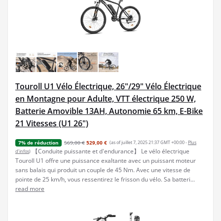
Touroll U1 Vélo Électrique, 26"/29" Vélo Électrique
en Montagne pour Adulte, VTT électrique 250 W,
Batterie Amovible 13AH, Autonomie 65 km, E-Bike
21 Vitesses (U1 26")
569,00 €
529,00 €
(as of juillet 7, 2025 21:37 GMT +00:00 -
Plus
7% de réduction
【Conduite puissante et d'endurance】 Le vélo électrique
d’infos
)
Touroll U1 offre une puissance exaltante avec un puissant moteur
sans balais qui produit un couple de 45 Nm. Avec une vitesse de
pointe de 25 km/h, vous ressentirez le frisson du vélo. Sa batteri...
read more