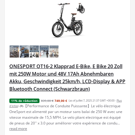
ONESPORT OT16-2 Klapprad E-Bike, E Bike 20 Zoll
mit 250W Motor und 48V 17Ah Abnehmbaren
Akku, Geschwindigkeit 25km/h, LCD-Display & APP
Bluetooth Connect (Schwarzbraun)
839,00 €
749,00 €
(as of juillet 7, 2025 21:37 GMT +00:00 -
Plus
11% de réduction
🚲【Performance de Conduite Puissante】Le vélo électrique
d’infos
)
OneSport est alimenté par un moteur sans balai de 250 W avec une
vitesse maximale de 15,5 MPH. Le velo pliant electrique est équipé
de pneus de 20'' x 3.0 pour améliorer votre expérience de condu...
read more