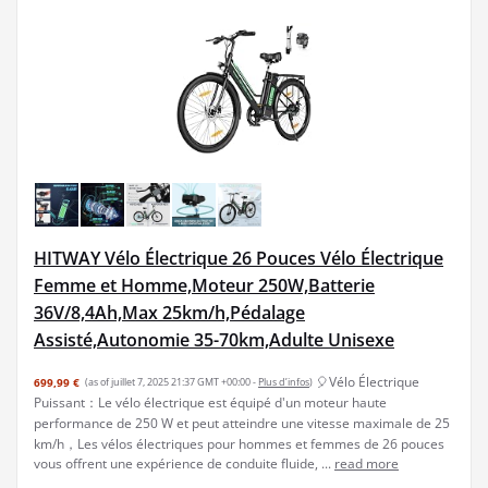
HITWAY Vélo Électrique 26 Pouces Vélo Électrique
Femme et Homme,Moteur 250W,Batterie
36V/8,4Ah,Max 25km/h,Pédalage
Assisté,Autonomie 35-70km,Adulte Unisexe
🎈Vélo Électrique
699,99 €
(as of juillet 7, 2025 21:37 GMT +00:00 -
Plus d’infos
)
Puissant：Le vélo électrique est équipé d'un moteur haute
performance de 250 W et peut atteindre une vitesse maximale de 25
km/h，Les vélos électriques pour hommes et femmes de 26 pouces
vous offrent une expérience de conduite fluide, ...
read more