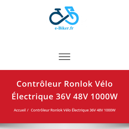
Skip
to
content
E-biker.fr
Test de produit de vélo
Afficher/masquer la navigation
Contrôleur Ronlok Vélo
Électrique 36V 48V 1000W
Accueil
Contrôleur Ronlok Vélo Électrique 36V 48V 1000W