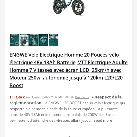
ENGWE Velo Electrique Homme 20 Pouces-vélo
électrique 48V 13Ah Batterie, VTT Electrique Adulte
Homme 7 Vitesses avec écran LCD, 25km/h avec
Moteur 250w, autonomie jusqu'à 120km L20/L20
Boost
★𝗥𝗲𝘀𝗽𝗲𝗰𝘁 𝗱𝗲 𝗹𝗮
1 149,00 €
(as of juillet 7, 2025 21:37 GMT +00:00 -
Plus d’infos
)
𝗿é𝗴𝗹𝗲𝗺𝗲𝗻𝘁𝗮𝘁𝗶𝗼𝗻: Le ENGWE L20 BOOST est un vélo électrique qui
respecte pleinement le code de la route européen. La puissante
batterie 48V 13Ah et le moteur sans balais de 250W de l'Ebike
permettent d'atteindre des vitesses allant jusqu...
read more