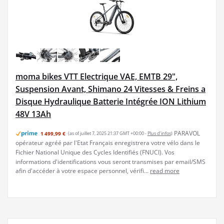
moma bikes VTT Electrique VAE, EMTB 29",
Suspension Avant, Shimano 24 Vitesses & Freins a
Disque Hydraulique Batterie Intégrée ION Lithium
48V 13Ah
PARAVOL
1 499,99 €
(as of juillet 7, 2025 21:37 GMT +00:00 -
Plus d’infos
)
opérateur agréé par l'Etat Français enregistrera votre vélo dans le
Fichier National Unique des Cycles Identifiés (FNUCI). Vos
informations d'identifications vous seront transmises par email/SMS
afin d'accéder à votre espace personnel, vérifi...
read more