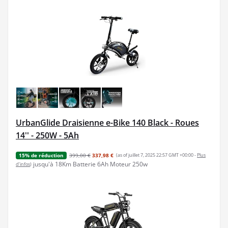
UrbanGlide Draisienne e-Bike 140 Black - Roues
14'' - 250W - 5Ah
399,00 €
337,98 €
(as of juillet 7, 2025 22:57 GMT +00:00 -
Plus
15% de réduction
jusqu'à 18Km Batterie 6Ah Moteur 250w
d’infos
)