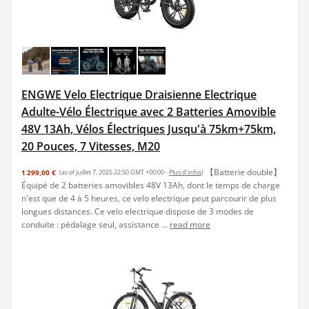
ENGWE Velo Electrique Draisienne Electrique
Adulte-Vélo Électrique avec 2 Batteries Amovible
48V 13Ah, Vélos Électriques Jusqu'à 75km+75km,
20 Pouces, 7 Vitesses, M20
【Batterie double】
1 299,00 €
(as of juillet 7, 2025 22:50 GMT +00:00 -
Plus d’infos
)
Équipé de 2 batteries amovibles 48V 13Ah, dont le temps de charge
n'est que de 4 à 5 heures, ce velo electrique peut parcourir de plus
longues distances. Ce velo electrique dispose de 3 modes de
conduite : pédalage seul, assistance ...
read more