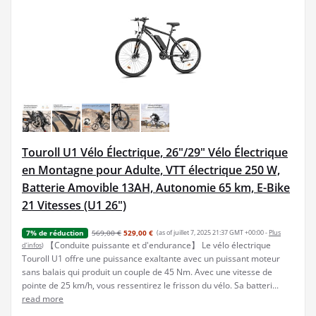
Touroll U1 Vélo Électrique, 26"/29" Vélo Électrique
en Montagne pour Adulte, VTT électrique 250 W,
Batterie Amovible 13AH, Autonomie 65 km, E-Bike
21 Vitesses (U1 26")
569,00 €
529,00 €
(as of juillet 7, 2025 21:37 GMT +00:00 -
Plus
7% de réduction
【Conduite puissante et d'endurance】 Le vélo électrique
d’infos
)
Touroll U1 offre une puissance exaltante avec un puissant moteur
sans balais qui produit un couple de 45 Nm. Avec une vitesse de
pointe de 25 km/h, vous ressentirez le frisson du vélo. Sa batteri...
read more