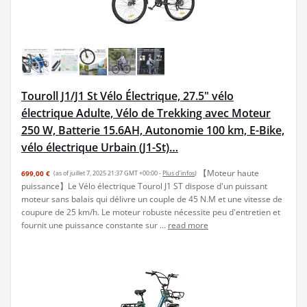
Touroll J1/J1 St Vélo Électrique, 27.5" vélo
électrique Adulte, Vélo de Trekking avec Moteur
250 W, Batterie 15.6AH, Autonomie 100 km, E-Bike,
vélo électrique Urbain (J1-St)…
【Moteur haute
699,00 €
(as of juillet 7, 2025 21:37 GMT +00:00 -
Plus d’infos
)
puissance】Le Vélo électrique Tourol J1 ST dispose d'un puissant
moteur sans balais qui délivre un couple de 45 N.M et une vitesse de
coupure de 25 km/h. Le moteur robuste nécessite peu d'entretien et
fournit une puissance constante sur ...
read more