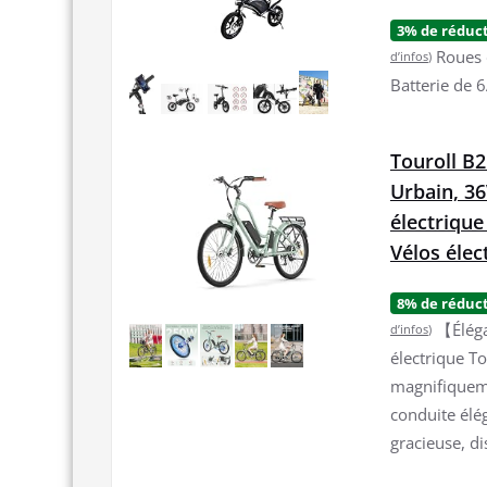
3% de réduc
Roues 
d’infos
)
Batterie de 
Touroll B2
Urbain, 36
électrique
Vélos él
8% de réduc
【Éléga
d’infos
)
électrique To
magnifiqueme
conduite élé
gracieuse, di