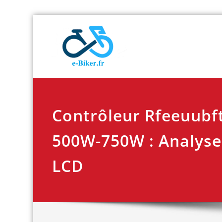
Skip
E-biker.fr
Test de produit de
to
content
Contrôleur Rfeeuubf
500W-750W : Analyse
LCD