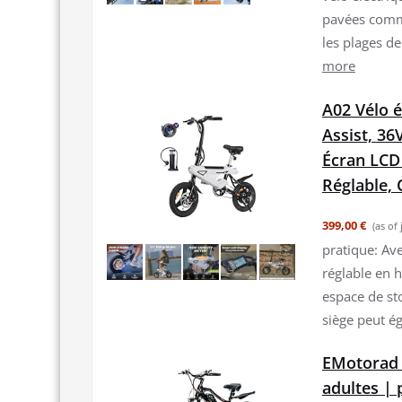
pavées comme
les plages de
more
A02 Vélo é
Assist, 36
Écran LCD 
Réglable,
399,00 €
(as of
pratique: Ave
réglable en h
espace de st
siège peut ég
EMotorad 
adultes | 