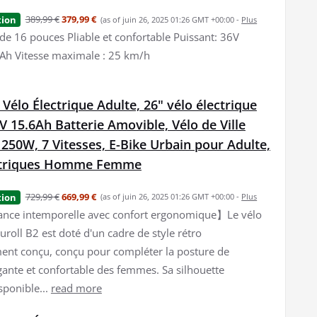
389,99 €
379,99 €
tion
(as of juin 26, 2025 01:26 GMT +00:00 -
Plus
de 16 pouces Pliable et confortable Puissant: 36V
6Ah Vitesse maximale : 25 km/h
 Vélo Électrique Adulte, 26" vélo électrique
V 15.6Ah Batterie Amovible, Vélo de Ville
 250W, 7 Vitesses, E-Bike Urbain pour Adulte,
ectriques Homme Femme
729,99 €
669,99 €
tion
(as of juin 26, 2025 01:26 GMT +00:00 -
Plus
nce intemporelle avec confort ergonomique】Le vélo
uroll B2 est doté d'un cadre de style rétro
nt conçu, conçu pour compléter la posture de
gante et confortable des femmes. Sa silhouette
sponible...
read more