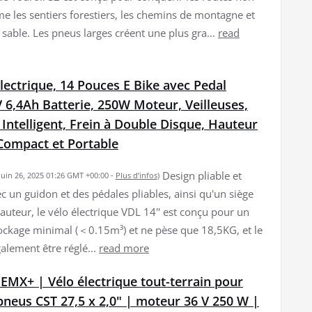
 les sentiers forestiers, les chemins de montagne et
 sable. Les pneus larges créent une plus gra...
read
lectrique, 14 Pouces E Bike avec Pedal
V 6,4Ah Batterie, 250W Moteur, Veilleuses,
Intelligent, Frein à Double Disque, Hauteur
 Compact et Portable
Design pliable et
 juin 26, 2025 01:26 GMT +00:00 -
Plus d’infos
)
c un guidon et des pédales pliables, ainsi qu'un siège
auteur, le vélo électrique VDL 14'' est conçu pour un
ockage minimal (＜0.15m³) et ne pèse que 18,5KG, et le
alement être réglé...
read more
EMX+ | Vélo électrique tout-terrain pour
pneus CST 27,5 x 2,0" | moteur 36 V 250 W |