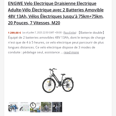
ENGWE Velo Electrique Draisienne Electrique
Adulte-Vélo Électrique avec 2 Batteries Amovible
48V 13Ah, Vélos Électriques Jusqu'à 75km+75km,
20 Pouces, 7 Vitesses, M20
【Batterie double】
1 299,00 €
(as of juillet 7, 2025 22:50 GMT +00:00 -
Plus d’infos
)
Équipé de 2 batteries amovibles 48V 13Ah, dont le temps de charge
n'est que de 4 à 5 heures, ce velo electrique peut parcourir de plus
longues distances. Ce velo electrique dispose de 3 modes de
conduite : pédalage seul, assistance ...
read more