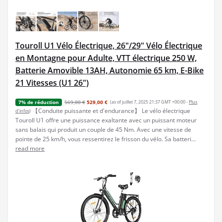
Touroll U1 Vélo Électrique, 26"/29" Vélo Électrique
en Montagne pour Adulte, VTT électrique 250 W,
Batterie Amovible 13AH, Autonomie 65 km, E-Bike
21 Vitesses (U1 26")
569,00 €
529,00 €
(as of juillet 7, 2025 21:37 GMT +00:00 -
Plus
7% de réduction
【Conduite puissante et d'endurance】 Le vélo électrique
d’infos
)
Touroll U1 offre une puissance exaltante avec un puissant moteur
sans balais qui produit un couple de 45 Nm. Avec une vitesse de
pointe de 25 km/h, vous ressentirez le frisson du vélo. Sa batteri...
read more