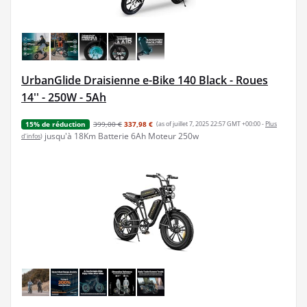
UrbanGlide Draisienne e-Bike 140 Black - Roues
14'' - 250W - 5Ah
399,00 €
337,98 €
(as of juillet 7, 2025 22:57 GMT +00:00 -
Plus
15% de réduction
jusqu'à 18Km Batterie 6Ah Moteur 250w
d’infos
)