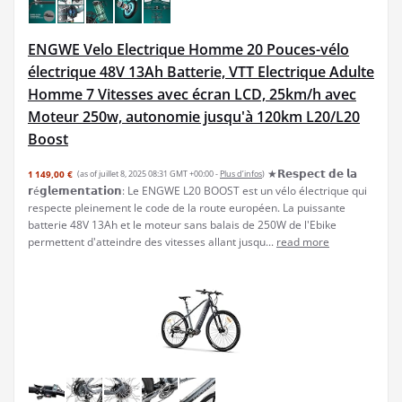
ENGWE Velo Electrique Homme 20 Pouces-vélo
électrique 48V 13Ah Batterie, VTT Electrique Adulte
Homme 7 Vitesses avec écran LCD, 25km/h avec
Moteur 250w, autonomie jusqu'à 120km L20/L20
Boost
★𝗥𝗲𝘀𝗽𝗲𝗰𝘁 𝗱𝗲 𝗹𝗮
1 149,00 €
(as of juillet 8, 2025 08:31 GMT +00:00 -
Plus d’infos
)
𝗿é𝗴𝗹𝗲𝗺𝗲𝗻𝘁𝗮𝘁𝗶𝗼𝗻: Le ENGWE L20 BOOST est un vélo électrique qui
respecte pleinement le code de la route européen. La puissante
batterie 48V 13Ah et le moteur sans balais de 250W de l'Ebike
permettent d'atteindre des vitesses allant jusqu...
read more