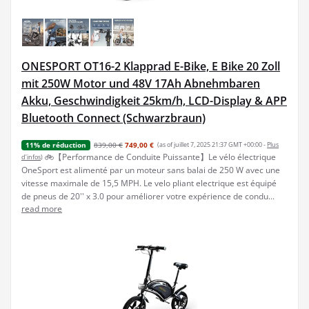
ONESPORT OT16-2 Klapprad E-Bike, E Bike 20 Zoll
mit 250W Motor und 48V 17Ah Abnehmbaren
Akku, Geschwindigkeit 25km/h, LCD-Display & APP
Bluetooth Connect (Schwarzbraun)
839,00 €
749,00 €
(as of juillet 7, 2025 21:37 GMT +00:00 -
Plus
11% de réduction
🚲【Performance de Conduite Puissante】Le vélo électrique
d’infos
)
OneSport est alimenté par un moteur sans balai de 250 W avec une
vitesse maximale de 15,5 MPH. Le velo pliant electrique est équipé
de pneus de 20'' x 3.0 pour améliorer votre expérience de condu...
read more