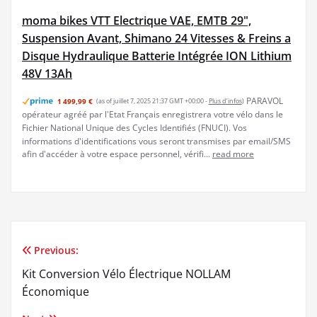
moma bikes VTT Electrique VAE, EMTB 29",
Suspension Avant, Shimano 24 Vitesses & Freins a
Disque Hydraulique Batterie Intégrée ION Lithium
48V 13Ah
PARAVOL
1 499,99 €
(as of juillet 7, 2025 21:37 GMT +00:00 -
Plus d’infos
)
opérateur agréé par l'Etat Français enregistrera votre vélo dans le
Fichier National Unique des Cycles Identifiés (FNUCI). Vos
informations d'identifications vous seront transmises par email/SMS
afin d'accéder à votre espace personnel, vérifi...
read more
Previous:
Navigation
Kit Conversion Vélo Électrique NOLLAM
de
Économique
l’article