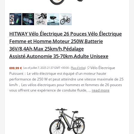
HITWAY Vélo Électrique 26 Pouces Vélo Électrique
Femme et Homme,Moteur 250W,Batterie
36V/8,4Ah,Max 25km/h,Pédalage
Assisté,Autonomie 35-70km,Adulte Unisexe
🎈Vélo Électrique
699,99 €
(as of juillet 7, 2025 21:37 GMT +00:00 -
Plus d’infos
)
Puissant：Le vélo électrique est équipé d'un moteur haute
performance de 250 W et peut atteindre une vitesse maximale de 25
km/h，Les vélos électriques pour hommes et femmes de 26 pouces
vous offrent une expérience de conduite fluide, ...
read more