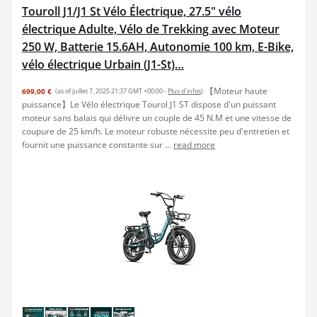
Touroll J1/J1 St Vélo Électrique, 27.5" vélo
électrique Adulte, Vélo de Trekking avec Moteur
250 W, Batterie 15.6AH, Autonomie 100 km, E-Bike,
vélo électrique Urbain (J1-St)…
【Moteur haute
699,00 €
(as of juillet 7, 2025 21:37 GMT +00:00 -
Plus d’infos
)
puissance】Le Vélo électrique Tourol J1 ST dispose d'un puissant
moteur sans balais qui délivre un couple de 45 N.M et une vitesse de
coupure de 25 km/h. Le moteur robuste nécessite peu d'entretien et
fournit une puissance constante sur ...
read more