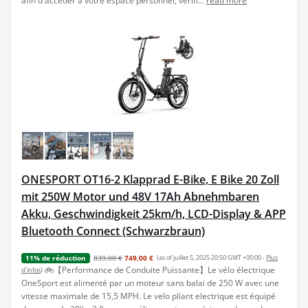
afin d'accéder à votre espace personnel, vérifi...
read more
ONESPORT OT16-2 Klapprad E-Bike, E Bike 20 Zoll
mit 250W Motor und 48V 17Ah Abnehmbaren
Akku, Geschwindigkeit 25km/h, LCD-Display & APP
Bluetooth Connect (Schwarzbraun)
839,00 €
749,00 €
(as of juillet 5, 2025 20:50 GMT +00:00 -
Plus
11% de réduction
🚲【Performance de Conduite Puissante】Le vélo électrique
d’infos
)
OneSport est alimenté par un moteur sans balai de 250 W avec une
vitesse maximale de 15,5 MPH. Le velo pliant electrique est équipé