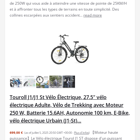
de 250W qui vous aide à atteindre une vitesse de pointe de 25KM/H
et à affronter tous les types de terrains en toute simplicité. Des
collines escarpées aux sentiers accident...
read more
Touroll J1/J1 St Vélo Électrique, 27.5" vélo
électrique Adulte, Vélo de Trekking avec Moteur
250 W, Batterie 15.6AH, Autonomie 100 km, E-Bike,
vélo électrique Urbain (J1-St)…
【Moteur haute
699,00 €
(as of juillet 5, 2025 20:50 GMT +00:00 -
Plus d’infos
)
puissance】Le Vélo électrique Tourol J1 ST dispose d'un puissant