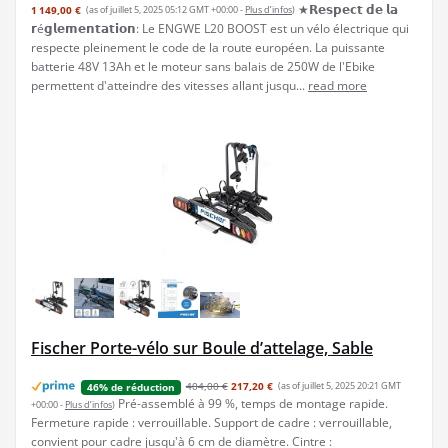
★𝗥𝗲𝘀𝗽𝗲𝗰𝘁 𝗱𝗲 𝗹𝗮
1 149,00 €
(as of juillet 5, 2025 05:12 GMT +00:00 -
Plus d’infos
)
𝗿é𝗴𝗹𝗲𝗺𝗲𝗻𝘁𝗮𝘁𝗶𝗼𝗻: Le ENGWE L20 BOOST est un vélo électrique qui
respecte pleinement le code de la route européen. La puissante
batterie 48V 13Ah et le moteur sans balais de 250W de l'Ebike
permettent d'atteindre des vitesses allant jusqu...
read more
Fischer Porte-vélo sur Boule d’attelage, Sable
404,00 €
217,20 €
(as of juillet 5, 2025 20:21 GMT
46% de réduction
Pré-assemblé à 99 %, temps de montage rapide.
+00:00 -
Plus d’infos
)
Fermeture rapide : verrouillable. Support de cadre : verrouillable,
convient pour cadre jusqu'à 6 cm de diamètre. Cintre :