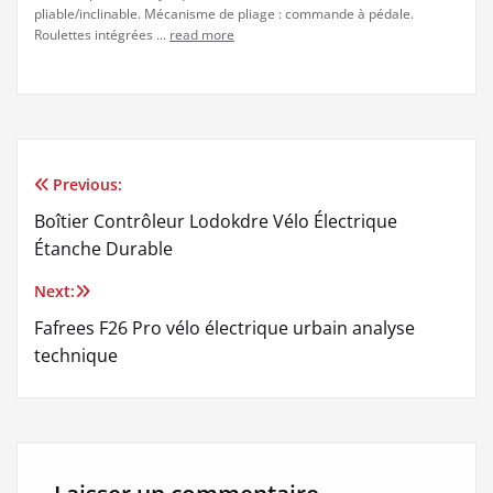
pliable/inclinable. Mécanisme de pliage : commande à pédale.
Roulettes intégrées ...
read more
Previous:
Navigation
Boîtier Contrôleur Lodokdre Vélo Électrique
de
Étanche Durable
l’article
Next:
Fafrees F26 Pro vélo électrique urbain analyse
technique