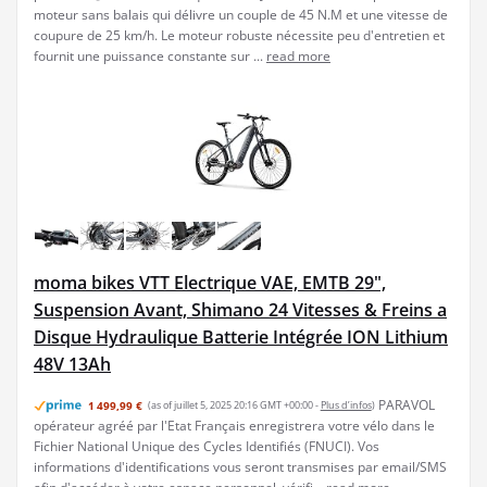
moteur sans balais qui délivre un couple de 45 N.M et une vitesse de
coupure de 25 km/h. Le moteur robuste nécessite peu d'entretien et
fournit une puissance constante sur ...
read more
moma bikes VTT Electrique VAE, EMTB 29",
Suspension Avant, Shimano 24 Vitesses & Freins a
Disque Hydraulique Batterie Intégrée ION Lithium
48V 13Ah
PARAVOL
1 499,99 €
(as of juillet 5, 2025 20:16 GMT +00:00 -
Plus d’infos
)
opérateur agréé par l'Etat Français enregistrera votre vélo dans le
Fichier National Unique des Cycles Identifiés (FNUCI). Vos
informations d'identifications vous seront transmises par email/SMS