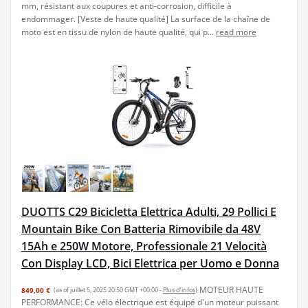
mm, résistant aux coupures et anti-corrosion, difficile à
endommager. [Veste de haute qualité] La surface de la chaîne de
moto est en tissu de nylon de haute qualité, qui p...
read more
DUOTTS C29 Bicicletta Elettrica Adulti, 29 Pollici E
Mountain Bike Con Batteria Rimovibile da 48V
15Ah e 250W Motore, Professionale 21 Velocità
Con Display LCD, Bici Elettrica per Uomo e Donna
MOTEUR HAUTE
849,00 €
(as of juillet 5, 2025 20:50 GMT +00:00 -
Plus d’infos
)
PERFORMANCE: Ce vélo électrique est équipé d'un moteur puissant