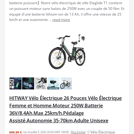
batterie puissant】Notre vélo électrique de ville Eleglide T1 contient
un puissant moteur sans balais de 250W avec un couple de 50 Nm. Et
équipé d'une batterie lithium-ion de 13 Ah, il offre une vitesse de 25
km/h et une autonomie ...
read more
HITWAY Vélo Électrique 26 Pouces Vélo Électrique
Femme et Homme,Moteur 250W,Batterie
36V/8,4Ah,Max 25km/h,Pédalage
Assisté,Autonomie 35-70km,Adulte Unisexe
🎈Vélo Électrique
699,99 €
(as of juillet 5, 2025 20:50 GMT +00:00 -
Plus d’infos
)