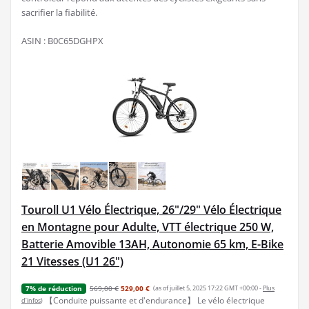
sacrifier la fiabilité.
ASIN : B0C65DGHPX
Touroll U1 Vélo Électrique, 26"/29" Vélo Électrique
en Montagne pour Adulte, VTT électrique 250 W,
Batterie Amovible 13AH, Autonomie 65 km, E-Bike
21 Vitesses (U1 26")
569,00 €
529,00 €
(as of juillet 5, 2025 17:22 GMT +00:00 -
Plus
7% de réduction
【Conduite puissante et d'endurance】 Le vélo électrique
d’infos
)