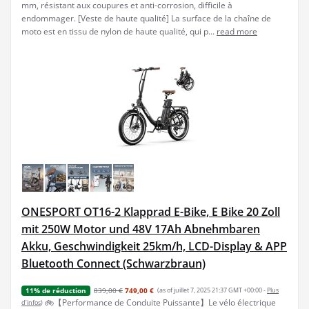
mm, résistant aux coupures et anti-corrosion, difficile à
endommager. [Veste de haute qualité] La surface de la chaîne de
moto est en tissu de nylon de haute qualité, qui p...
read more
ONESPORT OT16-2 Klapprad E-Bike, E Bike 20 Zoll
mit 250W Motor und 48V 17Ah Abnehmbaren
Akku, Geschwindigkeit 25km/h, LCD-Display & APP
Bluetooth Connect (Schwarzbraun)
839,00 €
749,00 €
(as of juillet 7, 2025 21:37 GMT +00:00 -
Plus
11% de réduction
🚲【Performance de Conduite Puissante】Le vélo électrique
d’infos
)