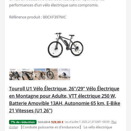
performances d’un vélo électrique sans compromis.
Référence produit : B0CXF397MC
Touroll U1 Vélo Électrique, 26"/29" Vélo Électrique
en Montagne pour Adulte, VTT électrique 250 W,
Batterie Amovible 13AH, Autonomie 65 km, E-Bike
21 Vitesses (U1 26")
569,00 €
529,00 €
(as of juillet 7, 2025 21:37 GMT +00:00 -
Plus
7% de réduction
【Conduite puissante et d'endurance】 Le vélo électrique
d’infos
)