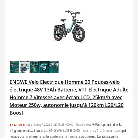
ENGWE Velo Electrique Homme 20 Pouces-vélo
électrique 48V 13Ah Batterie, VTT Electrique Adulte
Homme 7 Vitesses avec écran LCD, 25km/h avec
Moteur 250w, autonomie jusqu'à 120km L20/L20
Boost
★𝗥𝗲𝘀𝗽𝗲𝗰𝘁 𝗱𝗲 𝗹𝗮
1 149,00 €
(as of juillet 7, 2025 21:37 GMT +00:00 -
Plus d’infos
)
𝗿é𝗴𝗹𝗲𝗺𝗲𝗻𝘁𝗮𝘁𝗶𝗼𝗻: Le ENGWE L20 BOOST est un vélo électrique qui
respecte pleinement le code de la route européen. La puissante