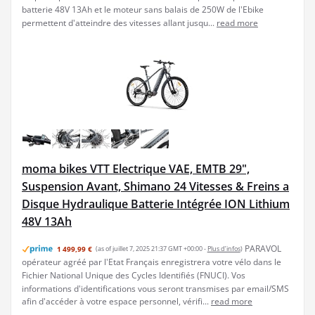
batterie 48V 13Ah et le moteur sans balais de 250W de l'Ebike
permettent d'atteindre des vitesses allant jusqu...
read more
moma bikes VTT Electrique VAE, EMTB 29",
Suspension Avant, Shimano 24 Vitesses & Freins a
Disque Hydraulique Batterie Intégrée ION Lithium
48V 13Ah
PARAVOL
1 499,99 €
(as of juillet 7, 2025 21:37 GMT +00:00 -
Plus d’infos
)
opérateur agréé par l'Etat Français enregistrera votre vélo dans le
Fichier National Unique des Cycles Identifiés (FNUCI). Vos
informations d'identifications vous seront transmises par email/SMS
afin d'accéder à votre espace personnel, vérifi...
read more