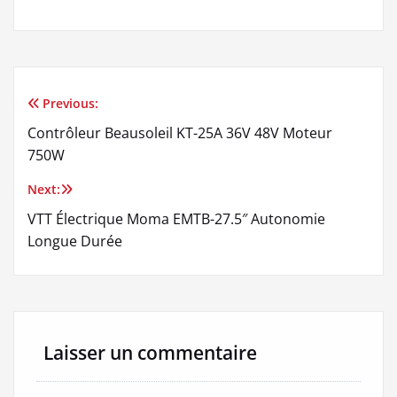
Previous:
Navigation
Contrôleur Beausoleil KT-25A 36V 48V Moteur
de
750W
l’article
Next:
VTT Électrique Moma EMTB-27.5″ Autonomie
Longue Durée
Laisser un commentaire