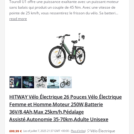
Touroll U1 offre une puissance exaltante avec un puissant moteur
sans balais qui produit un couple de 45 Nm. Avec une vitesse de
pointe de 25 km/h, vous ressentirez le frisson du vélo. Sa batteri...
read more
HITWAY Vélo Électrique 26 Pouces Vélo Électrique
Femme et Homme,Moteur 250W,Batterie
36V/8,4Ah,Max 25km/h,Pédalage
Assisté,Autonomie 35-70km,Adulte Unisexe
🎈Vélo Électrique
699,99 €
(as of juillet 7, 2025 21:37 GMT +00:00 -
Plus d’infos
)