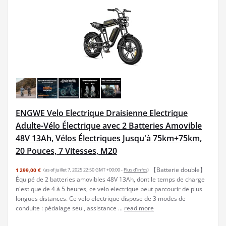
ENGWE Velo Electrique Draisienne Electrique
Adulte-Vélo Électrique avec 2 Batteries Amovible
48V 13Ah, Vélos Électriques Jusqu'à 75km+75km,
20 Pouces, 7 Vitesses, M20
【Batterie double】
1 299,00 €
(as of juillet 7, 2025 22:50 GMT +00:00 -
Plus d’infos
)
Équipé de 2 batteries amovibles 48V 13Ah, dont le temps de charge
n'est que de 4 à 5 heures, ce velo electrique peut parcourir de plus
longues distances. Ce velo electrique dispose de 3 modes de
conduite : pédalage seul, assistance ...
read more