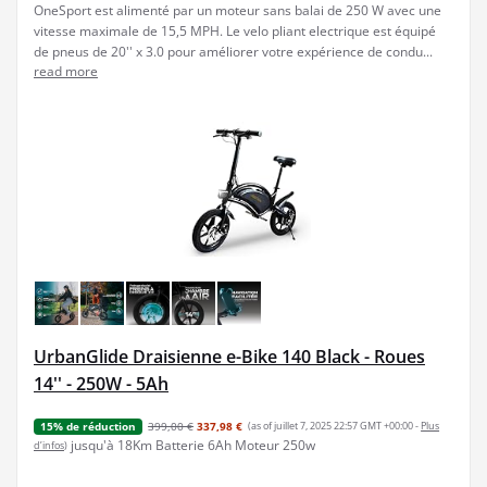
OneSport est alimenté par un moteur sans balai de 250 W avec une
vitesse maximale de 15,5 MPH. Le velo pliant electrique est équipé
de pneus de 20'' x 3.0 pour améliorer votre expérience de condu...
read more
UrbanGlide Draisienne e-Bike 140 Black - Roues
14'' - 250W - 5Ah
399,00 €
337,98 €
(as of juillet 7, 2025 22:57 GMT +00:00 -
Plus
15% de réduction
jusqu'à 18Km Batterie 6Ah Moteur 250w
d’infos
)