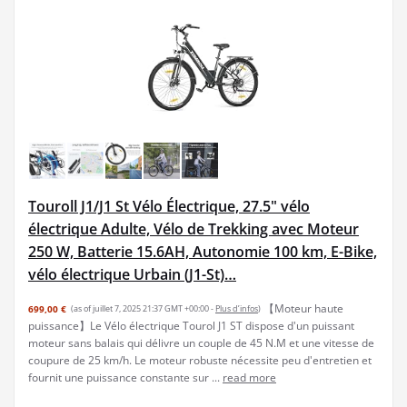
Touroll J1/J1 St Vélo Électrique, 27.5" vélo
électrique Adulte, Vélo de Trekking avec Moteur
250 W, Batterie 15.6AH, Autonomie 100 km, E-Bike,
vélo électrique Urbain (J1-St)…
【Moteur haute
699,00 €
(as of juillet 7, 2025 21:37 GMT +00:00 -
Plus d’infos
)
puissance】Le Vélo électrique Tourol J1 ST dispose d'un puissant
moteur sans balais qui délivre un couple de 45 N.M et une vitesse de
coupure de 25 km/h. Le moteur robuste nécessite peu d'entretien et
fournit une puissance constante sur ...
read more