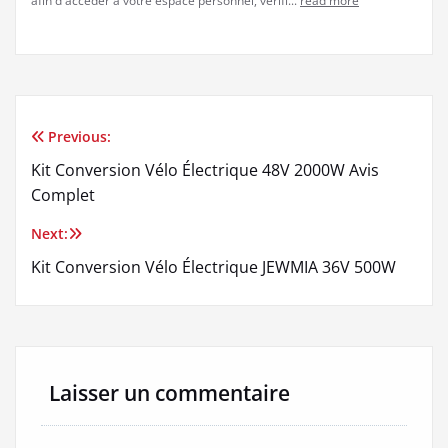
afin d'accéder à votre espace personnel, vérifi...
read more
Previous:
Navigation
Kit Conversion Vélo Électrique 48V 2000W Avis
de
Complet
l’article
Next:
Kit Conversion Vélo Électrique JEWMIA 36V 500W
Laisser un commentaire