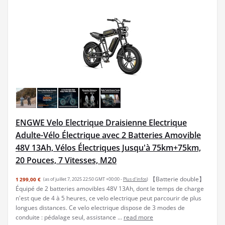
ENGWE Velo Electrique Draisienne Electrique
Adulte-Vélo Électrique avec 2 Batteries Amovible
48V 13Ah, Vélos Électriques Jusqu'à 75km+75km,
20 Pouces, 7 Vitesses, M20
【Batterie double】
1 299,00 €
(as of juillet 7, 2025 22:50 GMT +00:00 -
Plus d’infos
)
Équipé de 2 batteries amovibles 48V 13Ah, dont le temps de charge
n'est que de 4 à 5 heures, ce velo electrique peut parcourir de plus
longues distances. Ce velo electrique dispose de 3 modes de
conduite : pédalage seul, assistance ...
read more