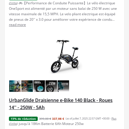
🚲【Performance de Conduite Puissante】Le vélo électrique
d’infos
)
OneSport est alimenté par un moteur sans balai de 250 W avec une
vitesse maximale de 15,5 MPH. Le velo pliant electrique est équipé
de pneus de 20'' x 3.0 pour améliorer votre expérience de condu...
read more
UrbanGlide Draisienne e-Bike 140 Black - Roues
14'' - 250W - 5Ah
399,00 €
337,98 €
(as of juillet 7, 2025 22:57 GMT +00:00 -
Plus
15% de réduction
jusqu'à 18Km Batterie 6Ah Moteur 250w
d’infos
)