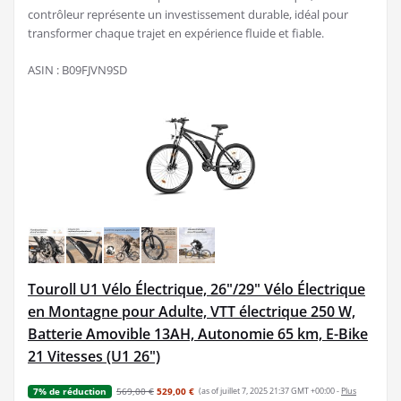
contrôleur représente un investissement durable, idéal pour
transformer chaque trajet en expérience fluide et fiable.
ASIN : B09FJVN9SD
Touroll U1 Vélo Électrique, 26"/29" Vélo Électrique
en Montagne pour Adulte, VTT électrique 250 W,
Batterie Amovible 13AH, Autonomie 65 km, E-Bike
21 Vitesses (U1 26")
569,00 €
529,00 €
(as of juillet 7, 2025 21:37 GMT +00:00 -
Plus
7% de réduction