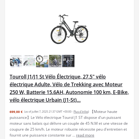
Touroll J1/J1 St Vélo Électrique, 27.5" vélo
électrique Adulte, Vélo de Trekking avec Moteur
250 W, Batterie 15.6AH, Autonomie 100 km, E-Bike,
vélo électrique Urbain (J1-St)…
【Moteur haute
699,00 €
(as of juillet 7, 2025 21:37 GMT +00:00 -
Plus d’infos
)
puissance】Le Vélo électrique Tourol J1 ST dispose d'un puissant
moteur sans balais qui délivre un couple de 45 N.M et une vitesse de
coupure de 25 km/h. Le moteur robuste nécessite peu d'entretien et
fournit une puissance constante sur ...
read more