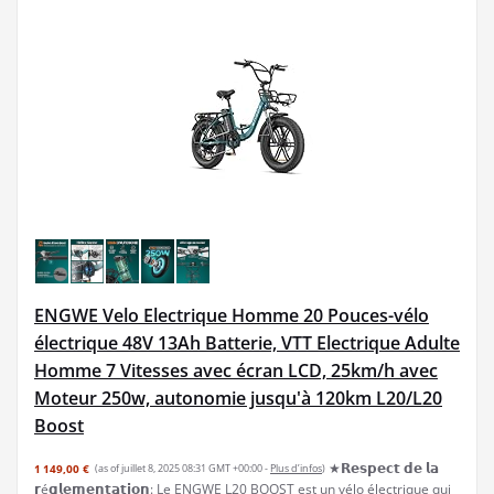
ENGWE Velo Electrique Homme 20 Pouces-vélo
électrique 48V 13Ah Batterie, VTT Electrique Adulte
Homme 7 Vitesses avec écran LCD, 25km/h avec
Moteur 250w, autonomie jusqu'à 120km L20/L20
Boost
★𝗥𝗲𝘀𝗽𝗲𝗰𝘁 𝗱𝗲 𝗹𝗮
1 149,00 €
(as of juillet 8, 2025 08:31 GMT +00:00 -
Plus d’infos
)
𝗿é𝗴𝗹𝗲𝗺𝗲𝗻𝘁𝗮𝘁𝗶𝗼𝗻: Le ENGWE L20 BOOST est un vélo électrique qui