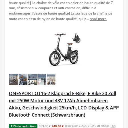
haute qualité] La chaîne de vélo est en acier de haute qualité de 7
mm, résistant aux coupures et anti-corrosion, difficile à
endommager. [Veste de haute qualité] La surface de la chaîne de
moto est en tissu de nylon de haute qualité, qui p...
read more
ONESPORT OT16-2 Klapprad E-Bike, E Bike 20 Zoll
mit 250W Motor und 48V 17Ah Abnehmbaren
Akku, Geschwindigkeit 25km/h, LCD-Display & APP
Bluetooth Connect (Schwarzbraun)
839,00 €
749,00 €
(as of juillet 7, 2025 21:37 GMT +00:00 -
Plus
11% de réduction