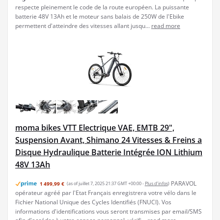
respecte pleinement le code de la route européen. La puissante
batterie 48V 13Ah et le moteur sans balais de 250W de l'Ebike
permettent d'atteindre des vitesses allant jusqu...
read more
moma bikes VTT Electrique VAE, EMTB 29",
Suspension Avant, Shimano 24 Vitesses & Freins a
Disque Hydraulique Batterie Intégrée ION Lithium
48V 13Ah
PARAVOL
1 499,99 €
(as of juillet 7, 2025 21:37 GMT +00:00 -
Plus d’infos
)
opérateur agréé par l'Etat Français enregistrera votre vélo dans le
Fichier National Unique des Cycles Identifiés (FNUCI). Vos
informations d'identifications vous seront transmises par email/SMS