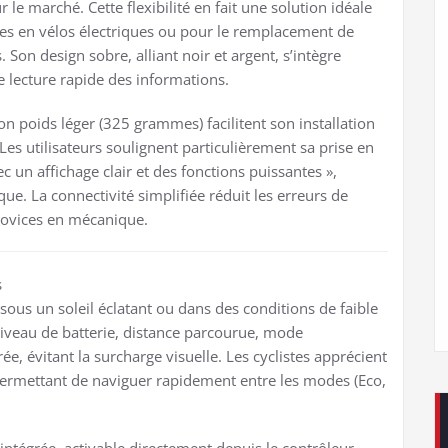
 le marché. Cette flexibilité en fait une solution idéale
ues en vélos électriques ou pour le remplacement de
 Son design sobre, alliant noir et argent, s’intègre
e lecture rapide des informations.
n poids léger (325 grammes) facilitent son installation
Les utilisateurs soulignent particulièrement sa prise en
avec un affichage clair et des fonctions puissantes »,
e. La connectivité simplifiée réduit les erreurs de
novices en mécanique.
s
sous un soleil éclatant ou dans des conditions de faible
 niveau de batterie, distance parcourue, mode
ée, évitant la surcharge visuelle. Les cyclistes apprécient
le, permettant de naviguer rapidement entre les modes (Eco,
 intégrée, activable directement depuis le contrôleur.