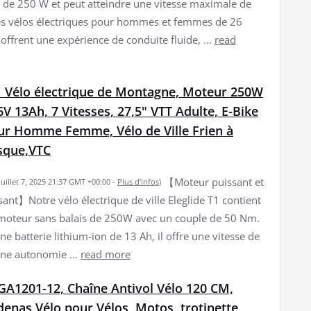
de 250 W et peut atteindre une vitesse maximale de
 vélos électriques pour hommes et femmes de 26
offrent une expérience de conduite fluide, ...
read
T1 Vélo électrique de Montagne, Moteur 250W
6V 13Ah, 7 Vitesses, 27,5" VTT Adulte, E-Bike
ur Homme Femme, Vélo de Ville Frien à
sque,VTC
【Moteur puissant et
 juillet 7, 2025 21:37 GMT +00:00 -
Plus d’infos
)
sant】Notre vélo électrique de ville Eleglide T1 contient
moteur sans balais de 250W avec un couple de 50 Nm.
ne batterie lithium-ion de 13 Ah, il offre une vitesse de
ne autonomie ...
read more
A1201-12, Chaîne Antivol Vélo 120 CM,
enas Vélo pour Vélos, Motos, trotinette