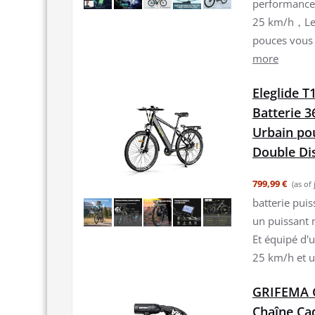
performance 
25 km/h，Les
pouces vous 
more
Eleglide 
Batterie 3
Urbain po
Double Di
799,99 €
(as of
batterie puis
un puissant 
Et équipé d'u
25 km/h et u
GRIFEMA G
Chaîne Cad