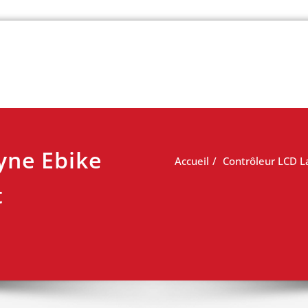
 vélo
yne Ebike
Accueil
Contrôleur LCD L
t