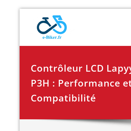
Skip
E-biker.fr
Test de produit de
to
content
Contrôleur LCD Lapy
P3H : Performance e
Compatibilité