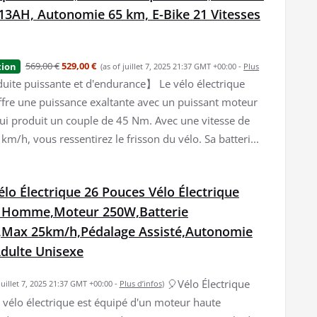
13AH, Autonomie 65 km, E-Bike 21 Vitesses
569,00 €
529,00 €
tion
(as of juillet 7, 2025 21:37 GMT +00:00 -
Plus
ite puissante et d'endurance】 Le vélo électrique
ffre une puissance exaltante avec un puissant moteur
qui produit un couple de 45 Nm. Avec une vitesse de
km/h, vous ressentirez le frisson du vélo. Sa batteri...
o Électrique 26 Pouces Vélo Électrique
 Homme,Moteur 250W,Batterie
,Max 25km/h,Pédalage Assisté,Autonomie
dulte Unisexe
🎈Vélo Électrique
 juillet 7, 2025 21:37 GMT +00:00 -
Plus d’infos
)
vélo électrique est équipé d'un moteur haute