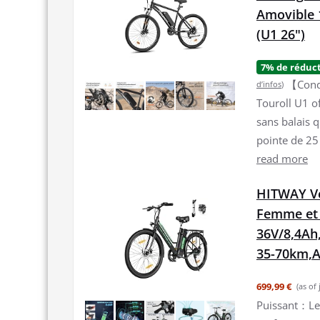
Amovible 
(U1 26")
7% de réduc
【Condu
d’infos
)
Touroll U1 o
sans balais 
pointe de 25 
read more
HITWAY Vél
Femme et
36V/8,4Ah
35-70km,A
699,99 €
(as of
Puissant：Le 