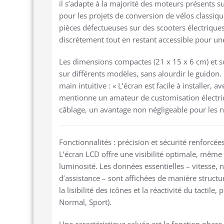
il s’adapte à la majorité des moteurs présents sur
pour les projets de conversion de vélos classiq
pièces défectueuses sur des scooters électriques.
discrètement tout en restant accessible pour un
Les dimensions compactes (21 x 15 x 6 cm) et so
sur différents modèles, sans alourdir le guidon. 
main intuitive : « L’écran est facile à installer, 
mentionne un amateur de customisation électriqu
câblage, un avantage non négligeable pour les 
Fonctionnalités : précision et sécurité renforcée
L’écran LCD offre une visibilité optimale, même 
luminosité. Les données essentielles – vitesse,
d’assistance – sont affichées de manière structur
la lisibilité des icônes et la réactivité du tacti
Normal, Sport).
Une caractéristique saluée est la fonction phare