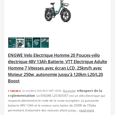
ENGWE Velo Electrique Homme 20 Pouces-vélo
électrique 48V 13Ah Batterie, VTT Electrique Adulte
Homme 7 Vitesses avec écran LCD, 25km/h avec
Moteur 250w, autonomie jusqu'à 120km L20/L20
Boost
★𝗥𝗲𝘀𝗽𝗲𝗰𝘁 𝗱𝗲 𝗹𝗮
1 149,00 €
(as of juillet 8, 2025 08:31 GMT +00:00 -
Plus d’infos
)
𝗿é𝗴𝗹𝗲𝗺𝗲𝗻𝘁𝗮𝘁𝗶𝗼𝗻: Le ENGWE L20 BOOST est un vélo électrique qui
respecte pleinement le code de la route européen. La puissante
batterie 48V 13Ah et le moteur sans balais de 250W de l'Ebike
permettent d'atteindre des vitesses allant jusqu...
read more