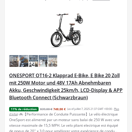
ONESPORT OT16-2 Klapprad E-Bike, E Bike 20 Zoll
mit 250W Motor und 48V 17Ah Abnehmbaren
Akku, Geschwindigkeit 25km/h, LCD-Display & APP
Bluetooth Connect (Schwarzbraun)
839,00 €
749,00 €
(as of juillet 7, 2025 21:37 GMT +00:00 -
Plus
11% de réduction
🚲【Performance de Conduite Puissante】Le vélo électrique
d’infos
)
OneSport est alimenté par un moteur sans balai de 250 W avec une
vitesse maximale de 15,5 MPH. Le velo pliant electrique est équipé
de pneus de 20'' x 3.0 pour améliorer votre expérience de condu...