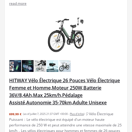
read more
HITWAY Vélo Électrique 26 Pouces Vélo Électrique
Femme et Homme,Moteur 250W,Batterie
36V/8,4Ah,Max 25km/h,Pédalage
Assisté,Autonomie 35-70km,Adulte Unisexe
🎈Vélo Électrique
699,99 €
(as of juillet 7, 2025 21:37 GMT +00:00 -
Plus d’infos
)
Puissant：Le vélo électrique est équipé d'un moteur haute
performance de 250 W et peut atteindre une vitesse maximale de 25
km/h，Les vélos électriques pour hommes et femmes de 26 pouces