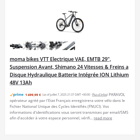
moma bikes VTT Electrique VAE, EMTB 29",
Suspension Avant, Shimano 24 Vitesses & Freins a
Disque Hydraulique Batterie Intégrée ION Lithium
48V 13Ah
PARAVOL
1 499,99 €
(as of juillet 7, 2025 21:37 GMT +00:00 -
Plus d’infos
)
opérateur agréé par l'Etat Français enregistrera votre vélo dans le
Fichier National Unique des Cycles Identifiés (FNUCI). Vos
informations d'identifications vous seront transmises par email/SMS
afin d'accéder à votre espace personnel, vérifi...
read more