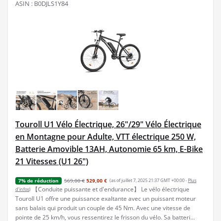
ASIN : B0DJLS1Y84
Touroll U1 Vélo Électrique, 26"/29" Vélo Électrique
en Montagne pour Adulte, VTT électrique 250 W,
Batterie Amovible 13AH, Autonomie 65 km, E-Bike
21 Vitesses (U1 26")
569,00 €
529,00 €
(as of juillet 7, 2025 21:37 GMT +00:00 -
Plus
7% de réduction
【Conduite puissante et d'endurance】 Le vélo électrique
d’infos
)
Touroll U1 offre une puissance exaltante avec un puissant moteur
sans balais qui produit un couple de 45 Nm. Avec une vitesse de
pointe de 25 km/h, vous ressentirez le frisson du vélo. Sa batteri...