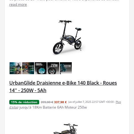
read more
UrbanGlide Draisienne e-Bike 140 Black - Roues
14'' - 250W - 5Ah
399,00 €
337,98 €
(as of juillet 7, 2025 22:57 GMT +00:00 -
Plus
15% de réduction
jusqu'à 18Km Batterie 6Ah Moteur 250w
d’infos
)