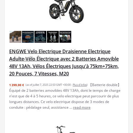
ENGWE Velo Electrique Draisienne Electrique
Adulte-Vélo Électrique avec 2 Batteries Amovible
48V 13Ah, Vélos Électriques Jusqu'à 75km+75km,
20 Pouces, 7 Vitesses, M20
【Batterie double】
1 299,00 €
(as of juillet 7, 2025 22:50 GMT +00:00 -
Plus d’infos
)
Équipé de 2 batteries amovibles 48V 13Ah, dont le temps de charge
n'est que de 4 à 5 heures, ce velo electrique peut parcourir de plus
longues distances. Ce velo electrique dispose de 3 modes de
conduite : pédalage seul, assistance ...
read more