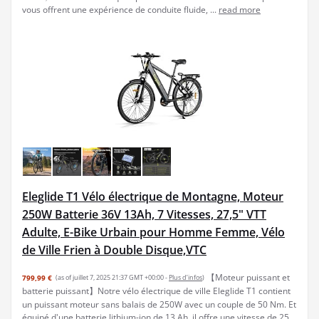
vous offrent une expérience de conduite fluide, ...
read more
Eleglide T1 Vélo électrique de Montagne, Moteur
250W Batterie 36V 13Ah, 7 Vitesses, 27,5" VTT
Adulte, E-Bike Urbain pour Homme Femme, Vélo
de Ville Frien à Double Disque,VTC
【Moteur puissant et
799,99 €
(as of juillet 7, 2025 21:37 GMT +00:00 -
Plus d’infos
)
batterie puissant】Notre vélo électrique de ville Eleglide T1 contient
un puissant moteur sans balais de 250W avec un couple de 50 Nm. Et
équipé d'une batterie lithium-ion de 13 Ah, il offre une vitesse de 25