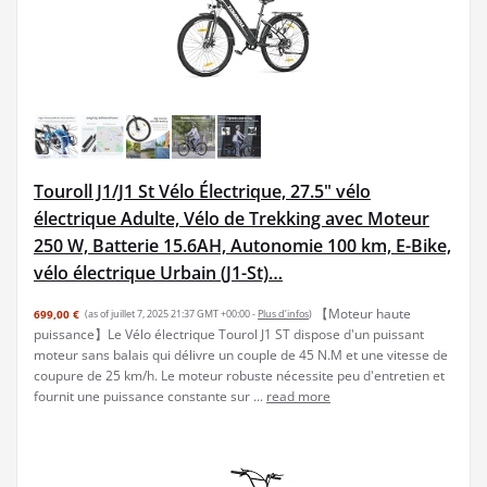
Touroll J1/J1 St Vélo Électrique, 27.5" vélo
électrique Adulte, Vélo de Trekking avec Moteur
250 W, Batterie 15.6AH, Autonomie 100 km, E-Bike,
vélo électrique Urbain (J1-St)…
【Moteur haute
699,00 €
(as of juillet 7, 2025 21:37 GMT +00:00 -
Plus d’infos
)
puissance】Le Vélo électrique Tourol J1 ST dispose d'un puissant
moteur sans balais qui délivre un couple de 45 N.M et une vitesse de
coupure de 25 km/h. Le moteur robuste nécessite peu d'entretien et
fournit une puissance constante sur ...
read more