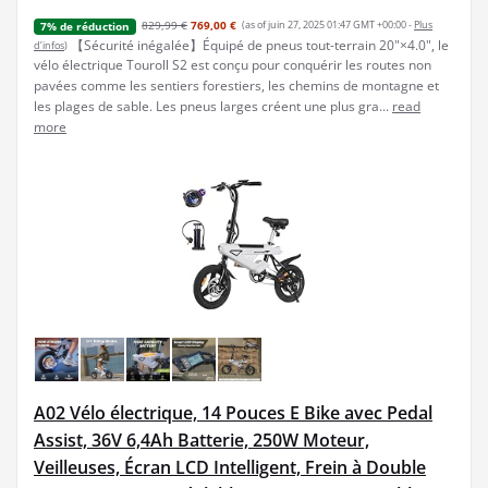
829,99 €
769,00 €
(as of juin 27, 2025 01:47 GMT +00:00 -
Plus
7% de réduction
【Sécurité inégalée】Équipé de pneus tout-terrain 20"×4.0", le
d’infos
)
vélo électrique Touroll S2 est conçu pour conquérir les routes non
pavées comme les sentiers forestiers, les chemins de montagne et
les plages de sable. Les pneus larges créent une plus gra...
read
more
A02 Vélo électrique, 14 Pouces E Bike avec Pedal
Assist, 36V 6,4Ah Batterie, 250W Moteur,
Veilleuses, Écran LCD Intelligent, Frein à Double