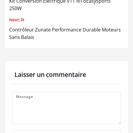
Kit Conversion Electrique VTT RiToEasysports
de
250W
l’article
Next:
Contrôleur Zunate Performance Durable Moteurs
Sans Balais
Laisser un commentaire