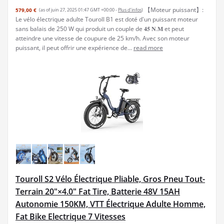
【Moteur puissant】:
579,00 €
(as of juin 27, 2025 01:47 GMT +00:00 -
Plus d’infos
)
Le vélo électrique adulte Touroll B1 est doté d'un puissant moteur
sans balais de 250 W qui produit un couple de 𝟒𝟓 𝐍.𝐌 et peut
atteindre une vitesse de coupure de 25 km/h. Avec son moteur
puissant, il peut offrir une expérience de...
read more
Touroll S2 Vélo Électrique Pliable, Gros Pneu Tout-
Terrain 20"×4.0" Fat Tire, Batterie 48V 15AH
Autonomie 150KM, VTT Électrique Adulte Homme,
Fat Bike Electrique 7 Vitesses