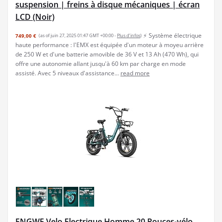
suspension | freins à disque mécaniques | écran
LCD (Noir)
⚡ Système électrique
749,00 €
(as of juin 27, 2025 01:47 GMT +00:00 -
Plus d’infos
)
haute performance : l'EMX est équipée d'un moteur à moyeu arrière
de 250 W et d'une batterie amovible de 36 V et 13 Ah (470 Wh), qui
offre une autonomie allant jusqu'à 60 km par charge en mode
assisté. Avec 5 niveaux d'assistance...
read more
ENGWE Velo Electrique Homme 20 Pouces-vélo