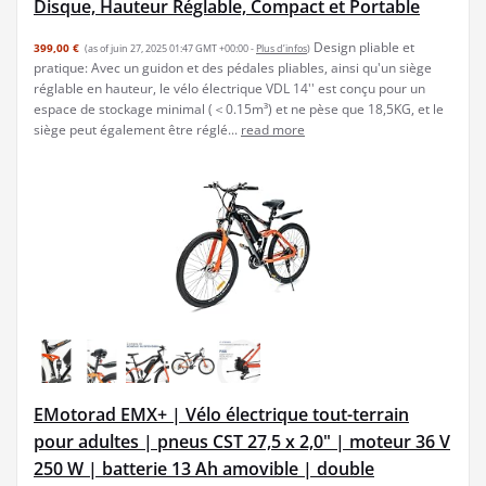
Disque, Hauteur Réglable, Compact et Portable
Design pliable et
399,00 €
(as of juin 27, 2025 01:47 GMT +00:00 -
Plus d’infos
)
pratique: Avec un guidon et des pédales pliables, ainsi qu'un siège
réglable en hauteur, le vélo électrique VDL 14'' est conçu pour un
espace de stockage minimal (＜0.15m³) et ne pèse que 18,5KG, et le
siège peut également être réglé...
read more
EMotorad EMX+ | Vélo électrique tout-terrain
pour adultes | pneus CST 27,5 x 2,0" | moteur 36 V
250 W | batterie 13 Ah amovible | double