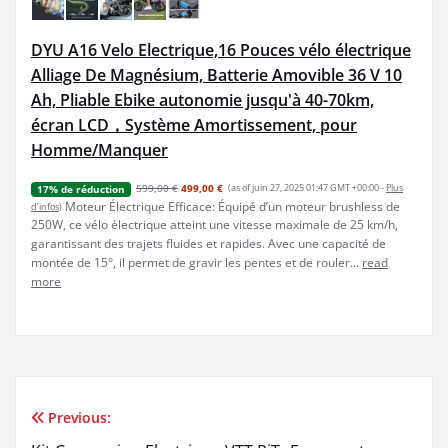
DYU A16 Velo Electrique,16 Pouces vélo électrique
Alliage De Magnésium, Batterie Amovible 36 V 10
Ah, Pliable Ebike autonomie jusqu'à 40-70km,
écran LCD，Système Amortissement, pour
Homme/Manquer
599,00 €
499,00 €
(as of juin 27, 2025 01:47 GMT +00:00 -
Plus
17% de réduction
Moteur Électrique Efficace: Équipé d’un moteur brushless de
d’infos
)
250W, ce vélo électrique atteint une vitesse maximale de 25 km/h,
garantissant des trajets fluides et rapides. Avec une capacité de
montée de 15°, il permet de gravir les pentes et de rouler...
read
more
Previous:
Navigation