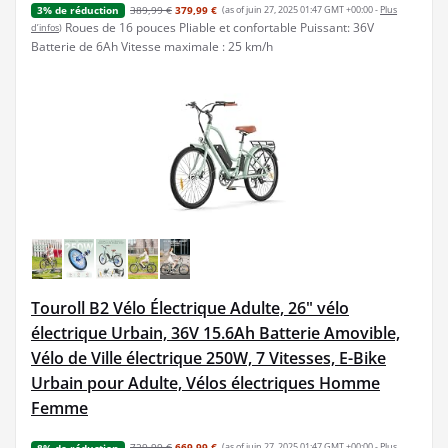
389,99 €
379,99 €
(as of juin 27, 2025 01:47 GMT +00:00 -
Plus
3% de réduction
Roues de 16 pouces Pliable et confortable Puissant: 36V
d’infos
)
Batterie de 6Ah Vitesse maximale : 25 km/h
Touroll B2 Vélo Électrique Adulte, 26" vélo
électrique Urbain, 36V 15.6Ah Batterie Amovible,
Vélo de Ville électrique 250W, 7 Vitesses, E-Bike
Urbain pour Adulte, Vélos électriques Homme
Femme
729,99 €
669,99 €
(as of juin 27, 2025 01:47 GMT +00:00 -
Plus