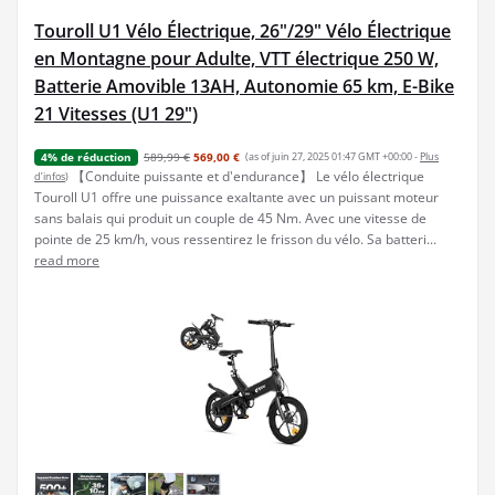
Touroll U1 Vélo Électrique, 26"/29" Vélo Électrique
en Montagne pour Adulte, VTT électrique 250 W,
Batterie Amovible 13AH, Autonomie 65 km, E-Bike
21 Vitesses (U1 29")
589,99 €
569,00 €
(as of juin 27, 2025 01:47 GMT +00:00 -
Plus
4% de réduction
【Conduite puissante et d'endurance】 Le vélo électrique
d’infos
)
Touroll U1 offre une puissance exaltante avec un puissant moteur
sans balais qui produit un couple de 45 Nm. Avec une vitesse de
pointe de 25 km/h, vous ressentirez le frisson du vélo. Sa batteri...
read more