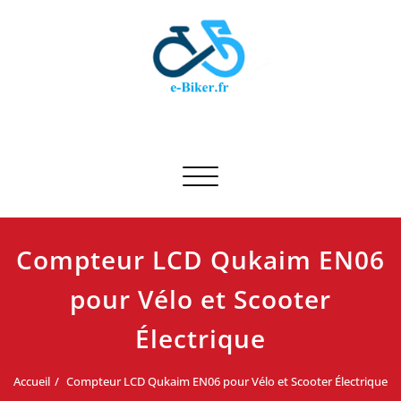
Skip
to
content
E-biker.fr
Test de produit de vélo
Afficher/masquer la navigation
Compteur LCD Qukaim EN06
pour Vélo et Scooter
Électrique
Accueil
Compteur LCD Qukaim EN06 pour Vélo et Scooter Électrique