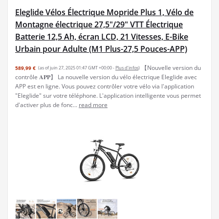
Eleglide Vélos Électrique Mopride Plus 1, Vélo de
Montagne électrique 27,5"/29" VTT Électrique
Batterie 12,5 Ah, écran LCD, 21 Vitesses, E-Bike
Urbain pour Adulte (M1 Plus-27,5 Pouces-APP)
【Nouvelle version du
589,99 €
(as of juin 27, 2025 01:47 GMT +00:00 -
Plus d’infos
)
contrôle 𝐀𝐏𝐏】 La nouvelle version du vélo électrique Eleglide avec
APP est en ligne. Vous pouvez contrôler votre vélo via l'application
"Eleglide" sur votre téléphone. L'application intelligente vous permet
d'activer plus de fonc...
read more