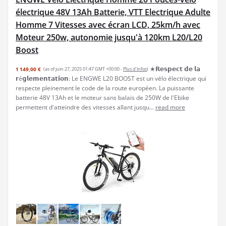
électrique 48V 13Ah Batterie, VTT Electrique Adulte
Homme 7 Vitesses avec écran LCD, 25km/h avec
Moteur 250w, autonomie jusqu'à 120km L20/L20
Boost
★𝗥𝗲𝘀𝗽𝗲𝗰𝘁 𝗱𝗲 𝗹𝗮
1 149,00 €
(as of juin 27, 2025 01:47 GMT +00:00 -
Plus d’infos
)
𝗿é𝗴𝗹𝗲𝗺𝗲𝗻𝘁𝗮𝘁𝗶𝗼𝗻: Le ENGWE L20 BOOST est un vélo électrique qui
respecte pleinement le code de la route européen. La puissante
batterie 48V 13Ah et le moteur sans balais de 250W de l'Ebike
permettent d'atteindre des vitesses allant jusqu...
read more