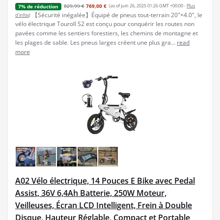
829,99 €
769,00 €
(as of juin 26, 2025 01:26 GMT +00:00 -
Plus
7% de réduction
【Sécurité inégalée】Équipé de pneus tout-terrain 20"×4.0", le
d’infos
)
vélo électrique Touroll S2 est conçu pour conquérir les routes non
pavées comme les sentiers forestiers, les chemins de montagne et
les plages de sable. Les pneus larges créent une plus gra...
read
more
A02 Vélo électrique, 14 Pouces E Bike avec Pedal
Assist, 36V 6,4Ah Batterie, 250W Moteur,
Veilleuses, Écran LCD Intelligent, Frein à Double
Disque, Hauteur Réglable, Compact et Portable