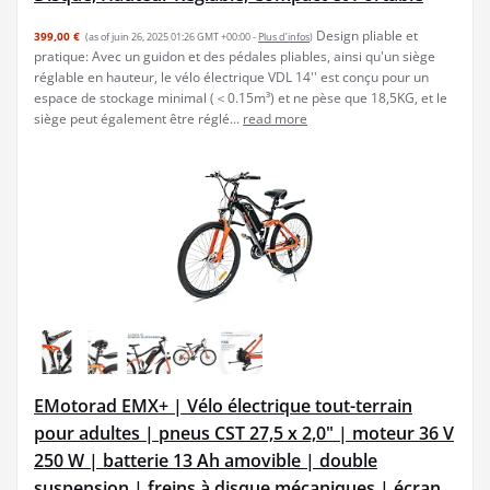
Design pliable et
399,00 €
(as of juin 26, 2025 01:26 GMT +00:00 -
Plus d’infos
)
pratique: Avec un guidon et des pédales pliables, ainsi qu'un siège
réglable en hauteur, le vélo électrique VDL 14'' est conçu pour un
espace de stockage minimal (＜0.15m³) et ne pèse que 18,5KG, et le
siège peut également être réglé...
read more
EMotorad EMX+ | Vélo électrique tout-terrain
pour adultes | pneus CST 27,5 x 2,0" | moteur 36 V
250 W | batterie 13 Ah amovible | double
suspension | freins à disque mécaniques | écran