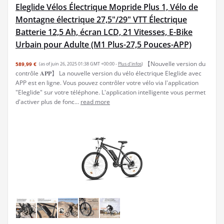
Eleglide Vélos Électrique Mopride Plus 1, Vélo de
Montagne électrique 27,5"/29" VTT Électrique
Batterie 12,5 Ah, écran LCD, 21 Vitesses, E-Bike
Urbain pour Adulte (M1 Plus-27,5 Pouces-APP)
【Nouvelle version du
589,99 €
(as of juin 26, 2025 01:38 GMT +00:00 -
Plus d’infos
)
contrôle 𝐀𝐏𝐏】 La nouvelle version du vélo électrique Eleglide avec
APP est en ligne. Vous pouvez contrôler votre vélo via l'application
"Eleglide" sur votre téléphone. L'application intelligente vous permet
d'activer plus de fonc...
read more