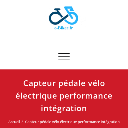
Skip
to
content
E-biker.fr
Test de produit de vélo
Afficher/masquer la navigation
Capteur pédale vélo
électrique performance
intégration
Accueil
Capteur pédale vélo électrique performance intégration