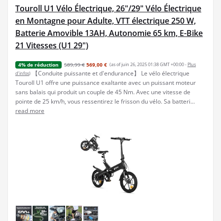
Touroll U1 Vélo Électrique, 26"/29" Vélo Électrique
en Montagne pour Adulte, VTT électrique 250 W,
Batterie Amovible 13AH, Autonomie 65 km, E-Bike
21 Vitesses (U1 29")
589,99 €
569,00 €
(as of juin 26, 2025 01:38 GMT +00:00 -
Plus
4% de réduction
【Conduite puissante et d'endurance】 Le vélo électrique
d’infos
)
Touroll U1 offre une puissance exaltante avec un puissant moteur
sans balais qui produit un couple de 45 Nm. Avec une vitesse de
pointe de 25 km/h, vous ressentirez le frisson du vélo. Sa batteri...
read more