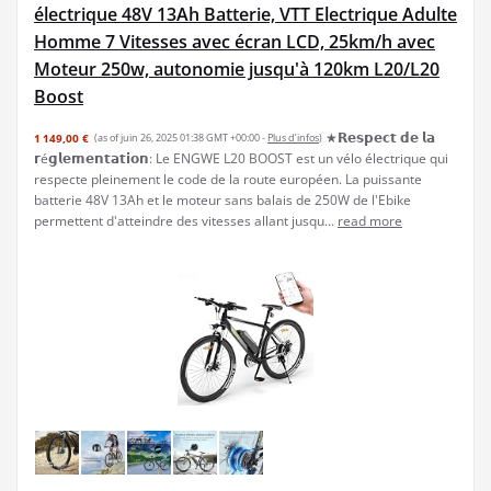
électrique 48V 13Ah Batterie, VTT Electrique Adulte
Homme 7 Vitesses avec écran LCD, 25km/h avec
Moteur 250w, autonomie jusqu'à 120km L20/L20
Boost
★𝗥𝗲𝘀𝗽𝗲𝗰𝘁 𝗱𝗲 𝗹𝗮
1 149,00 €
(as of juin 26, 2025 01:38 GMT +00:00 -
Plus d’infos
)
𝗿é𝗴𝗹𝗲𝗺𝗲𝗻𝘁𝗮𝘁𝗶𝗼𝗻: Le ENGWE L20 BOOST est un vélo électrique qui
respecte pleinement le code de la route européen. La puissante
batterie 48V 13Ah et le moteur sans balais de 250W de l'Ebike
permettent d'atteindre des vitesses allant jusqu...
read more