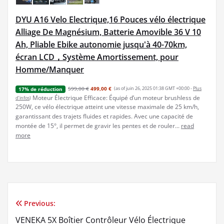
DYU A16 Velo Electrique,16 Pouces vélo électrique
Alliage De Magnésium, Batterie Amovible 36 V 10
Ah, Pliable Ebike autonomie jusqu'à 40-70km,
écran LCD，Système Amortissement, pour
Homme/Manquer
599,00 €
499,00 €
(as of juin 26, 2025 01:38 GMT +00:00 -
Plus
17% de réduction
Moteur Électrique Efficace: Équipé d’un moteur brushless de
d’infos
)
250W, ce vélo électrique atteint une vitesse maximale de 25 km/h,
garantissant des trajets fluides et rapides. Avec une capacité de
montée de 15°, il permet de gravir les pentes et de rouler...
read
more
Previous:
Navigation
VENEKA 5X Boîtier Contrôleur Vélo Électrique