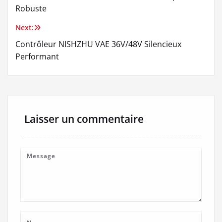
de
Robuste
l’article
Next:
Contrôleur NISHZHU VAE 36V/48V Silencieux
Performant
Laisser un commentaire