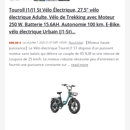
Touroll J1/J1 St Vélo Électrique, 27.5" vélo
électrique Adulte, Vélo de Trekking avec Moteur
250 W, Batterie 15.6AH, Autonomie 100 km, E-Bike,
vélo électrique Urbain (J1-St)…
【Moteur haute
699,00 €
(as of juillet 7, 2025 21:37 GMT +00:00 -
Plus d’infos
)
puissance】Le Vélo électrique Tourol J1 ST dispose d'un puissant
moteur sans balais qui délivre un couple de 45 N.M et une vitesse de
coupure de 25 km/h. Le moteur robuste nécessite peu d'entretien et
fournit une puissance constante sur ...
read more