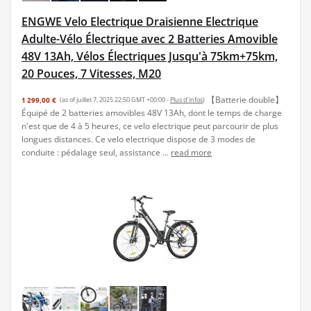
ENGWE Velo Electrique Draisienne Electrique
Adulte-Vélo Électrique avec 2 Batteries Amovible
48V 13Ah, Vélos Électriques Jusqu'à 75km+75km,
20 Pouces, 7 Vitesses, M20
【Batterie double】
1 299,00 €
(as of juillet 7, 2025 22:50 GMT +00:00 -
Plus d’infos
)
Équipé de 2 batteries amovibles 48V 13Ah, dont le temps de charge
n'est que de 4 à 5 heures, ce velo electrique peut parcourir de plus
longues distances. Ce velo electrique dispose de 3 modes de
conduite : pédalage seul, assistance ...
read more