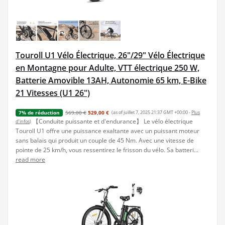
Touroll U1 Vélo Électrique, 26"/29" Vélo Électrique
en Montagne pour Adulte, VTT électrique 250 W,
Batterie Amovible 13AH, Autonomie 65 km, E-Bike
21 Vitesses (U1 26")
569,00 €
529,00 €
(as of juillet 7, 2025 21:37 GMT +00:00 -
Plus
7% de réduction
【Conduite puissante et d'endurance】 Le vélo électrique
d’infos
)
Touroll U1 offre une puissance exaltante avec un puissant moteur
sans balais qui produit un couple de 45 Nm. Avec une vitesse de
pointe de 25 km/h, vous ressentirez le frisson du vélo. Sa batteri...
read more