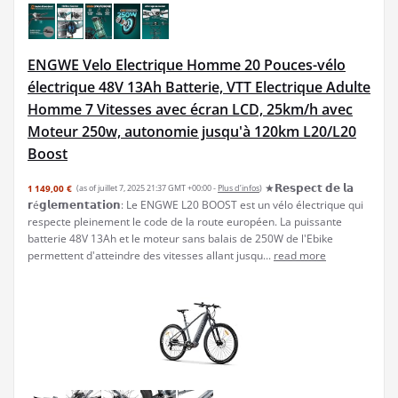
ENGWE Velo Electrique Homme 20 Pouces-vélo
électrique 48V 13Ah Batterie, VTT Electrique Adulte
Homme 7 Vitesses avec écran LCD, 25km/h avec
Moteur 250w, autonomie jusqu'à 120km L20/L20
Boost
★𝗥𝗲𝘀𝗽𝗲𝗰𝘁 𝗱𝗲 𝗹𝗮
1 149,00 €
(as of juillet 7, 2025 21:37 GMT +00:00 -
Plus d’infos
)
𝗿é𝗴𝗹𝗲𝗺𝗲𝗻𝘁𝗮𝘁𝗶𝗼𝗻: Le ENGWE L20 BOOST est un vélo électrique qui
respecte pleinement le code de la route européen. La puissante
batterie 48V 13Ah et le moteur sans balais de 250W de l'Ebike
permettent d'atteindre des vitesses allant jusqu...
read more