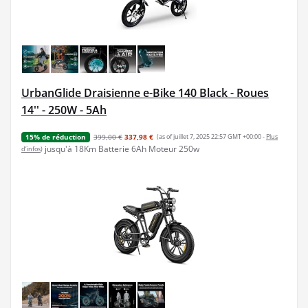
UrbanGlide Draisienne e-Bike 140 Black - Roues
14'' - 250W - 5Ah
399,00 €
337,98 €
(as of juillet 7, 2025 22:57 GMT +00:00 -
Plus
15% de réduction
jusqu'à 18Km Batterie 6Ah Moteur 250w
d’infos
)