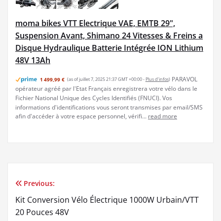
moma bikes VTT Electrique VAE, EMTB 29",
Suspension Avant, Shimano 24 Vitesses & Freins a
Disque Hydraulique Batterie Intégrée ION Lithium
48V 13Ah
PARAVOL
1 499,99 €
(as of juillet 7, 2025 21:37 GMT +00:00 -
Plus d’infos
)
opérateur agréé par l'Etat Français enregistrera votre vélo dans le
Fichier National Unique des Cycles Identifiés (FNUCI). Vos
informations d'identifications vous seront transmises par email/SMS
afin d'accéder à votre espace personnel, vérifi...
read more
Previous:
Navigation
Kit Conversion Vélo Électrique 1000W Urbain/VTT
de
20 Pouces 48V