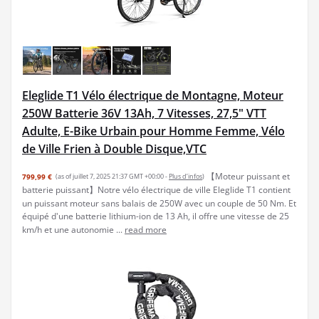
Eleglide T1 Vélo électrique de Montagne, Moteur
250W Batterie 36V 13Ah, 7 Vitesses, 27,5" VTT
Adulte, E-Bike Urbain pour Homme Femme, Vélo
de Ville Frien à Double Disque,VTC
【Moteur puissant et
799,99 €
(as of juillet 7, 2025 21:37 GMT +00:00 -
Plus d’infos
)
batterie puissant】Notre vélo électrique de ville Eleglide T1 contient
un puissant moteur sans balais de 250W avec un couple de 50 Nm. Et
équipé d'une batterie lithium-ion de 13 Ah, il offre une vitesse de 25
km/h et une autonomie ...
read more