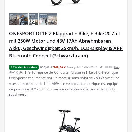
ONESPORT OT16-2 Klapprad E-Bike, E Bike 20 Zoll
mit 250W Motor und 48V 17Ah Abnehmbaren
Akku, Geschwindigkeit 25km/h, LCD-Display & APP
Bluetooth Connect (Schwarzbraun)
839,00 €
749,00 €
(as of juillet 7, 2025 21:37 GMT +00:00 -
Plus
11% de réduction
🚲【Performance de Conduite Puissante】Le vélo électrique
d’infos
)
OneSport est alimenté par un moteur sans balai de 250 W avec une
vitesse maximale de 15,5 MPH. Le velo pliant electrique est équipé
de pneus de 20'' x 3.0 pour améliorer votre expérience de condu...
read more