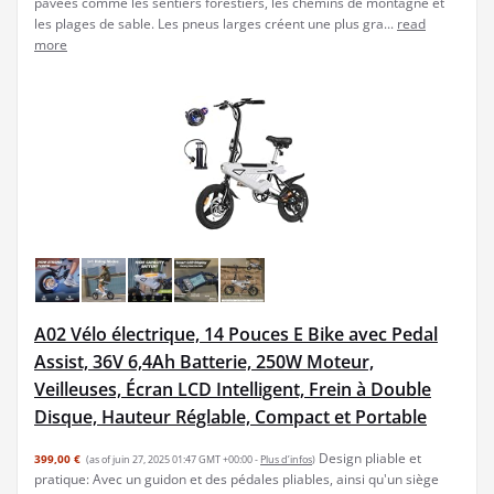
pavées comme les sentiers forestiers, les chemins de montagne et
les plages de sable. Les pneus larges créent une plus gra...
read
more
A02 Vélo électrique, 14 Pouces E Bike avec Pedal
Assist, 36V 6,4Ah Batterie, 250W Moteur,
Veilleuses, Écran LCD Intelligent, Frein à Double
Disque, Hauteur Réglable, Compact et Portable
Design pliable et
399,00 €
(as of juin 27, 2025 01:47 GMT +00:00 -
Plus d’infos
)
pratique: Avec un guidon et des pédales pliables, ainsi qu'un siège