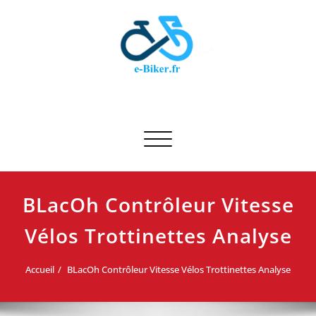
Skip
to
content
E-biker.fr
Test de produit de vélo
Afficher/masquer la navigation
BLacOh Contrôleur Vitesse
Vélos Trottinettes Analyse
Accueil
BLacOh Contrôleur Vitesse Vélos Trottinettes Analyse