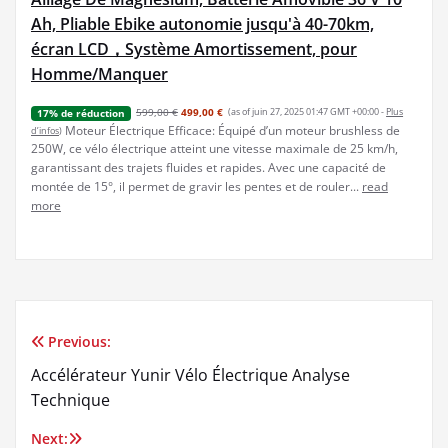
Ah, Pliable Ebike autonomie jusqu'à 40-70km,
écran LCD，Système Amortissement, pour
Homme/Manquer
599,00 €
499,00 €
(as of juin 27, 2025 01:47 GMT +00:00 -
Plus
17% de réduction
Moteur Électrique Efficace: Équipé d’un moteur brushless de
d’infos
)
250W, ce vélo électrique atteint une vitesse maximale de 25 km/h,
garantissant des trajets fluides et rapides. Avec une capacité de
montée de 15°, il permet de gravir les pentes et de rouler...
read
more
Previous:
Navigation
Accélérateur Yunir Vélo Électrique Analyse
de
Technique
l’article
Next: