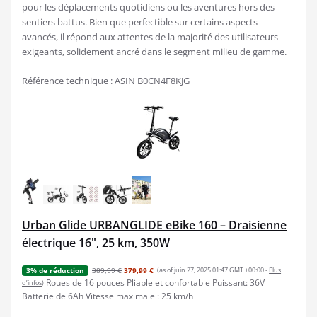
pour les déplacements quotidiens ou les aventures hors des
sentiers battus. Bien que perfectible sur certains aspects
avancés, il répond aux attentes de la majorité des utilisateurs
exigeants, solidement ancré dans le segment milieu de gamme.
Référence technique : ASIN B0CN4F8KJG
Urban Glide URBANGLIDE eBike 160 – Draisienne
électrique 16", 25 km, 350W
389,99 €
379,99 €
(as of juin 27, 2025 01:47 GMT +00:00 -
Plus
3% de réduction
Roues de 16 pouces Pliable et confortable Puissant: 36V
d’infos
)
Batterie de 6Ah Vitesse maximale : 25 km/h