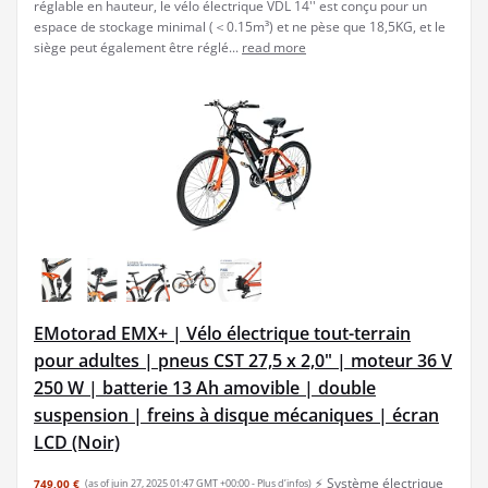
réglable en hauteur, le vélo électrique VDL 14'' est conçu pour un
espace de stockage minimal (＜0.15m³) et ne pèse que 18,5KG, et le
siège peut également être réglé...
read more
EMotorad EMX+ | Vélo électrique tout-terrain
pour adultes | pneus CST 27,5 x 2,0" | moteur 36 V
250 W | batterie 13 Ah amovible | double
suspension | freins à disque mécaniques | écran
LCD (Noir)
⚡ Système électrique
749,00 €
(as of juin 27, 2025 01:47 GMT +00:00 -
Plus d’infos
)