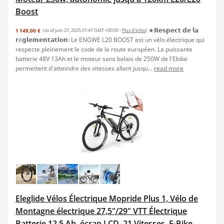
Boost
★𝗥𝗲𝘀𝗽𝗲𝗰𝘁 𝗱𝗲 𝗹𝗮
1 149,00 €
(as of juin 27, 2025 01:47 GMT +00:00 -
Plus d’infos
)
𝗿é𝗴𝗹𝗲𝗺𝗲𝗻𝘁𝗮𝘁𝗶𝗼𝗻: Le ENGWE L20 BOOST est un vélo électrique qui
respecte pleinement le code de la route européen. La puissante
batterie 48V 13Ah et le moteur sans balais de 250W de l'Ebike
permettent d'atteindre des vitesses allant jusqu...
read more
Eleglide Vélos Électrique Mopride Plus 1, Vélo de
Montagne électrique 27,5"/29" VTT Électrique
Batterie 12,5 Ah, écran LCD, 21 Vitesses, E-Bike