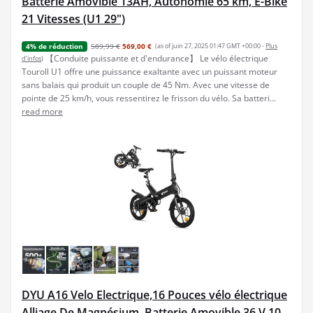
Batterie Amovible 13AH, Autonomie 65 km, E-Bike
21 Vitesses (U1 29")
589,99 €
569,00 €
(as of juin 27, 2025 01:47 GMT +00:00 -
Plus
4% de réduction
【Conduite puissante et d'endurance】 Le vélo électrique
d’infos
)
Touroll U1 offre une puissance exaltante avec un puissant moteur
sans balais qui produit un couple de 45 Nm. Avec une vitesse de
pointe de 25 km/h, vous ressentirez le frisson du vélo. Sa batteri...
read more
DYU A16 Velo Electrique,16 Pouces vélo électrique
Alliage De Magnésium, Batterie Amovible 36 V 10