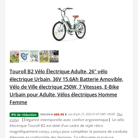
Touroll B2 Vélo Électrique Adulte, 26" vélo
électrique Urbain, 36V 15.6Ah Batterie Amovible,
Vélo de Ville électrique 250W, 7 Vitesses, E-Bike
Urbain pour Adulte, Vélos électriques Homme
Femme
729,99 €
669,99 €
(as of juin 27, 2025 01:47 GMT +00:00 -
Plus
8% de réduction
【Élégance intemporelle avec confort ergonomique】Le vélo
d’infos
)
électrique Touroll B2 est doté d'un cadre de style rétro
magnifiquement conçu, conçu pour compléter la posture de conduite
élégante et confortable des femmes. Sa silhouette gracieuse,