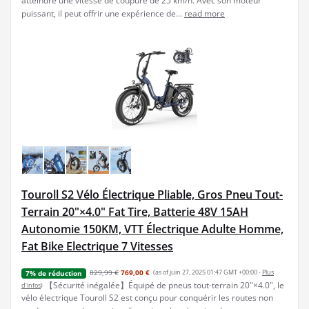
atteindre une vitesse de coupure de 25 km/h. Avec son moteur
puissant, il peut offrir une expérience de...
read more
Touroll S2 Vélo Électrique Pliable, Gros Pneu Tout-
Terrain 20"×4.0" Fat Tire, Batterie 48V 15AH
Autonomie 150KM, VTT Électrique Adulte Homme,
Fat Bike Electrique 7 Vitesses
829,99 €
769,00 €
(as of juin 27, 2025 01:47 GMT +00:00 -
Plus
7% de réduction
【Sécurité inégalée】Équipé de pneus tout-terrain 20"×4.0", le
d’infos
)
vélo électrique Touroll S2 est conçu pour conquérir les routes non