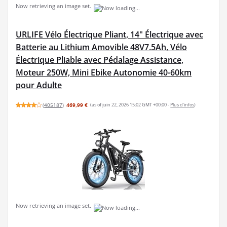
Now retrieving an image set.
URLIFE Vélo Électrique Pliant, 14" Électrique avec
Batterie au Lithium Amovible 48V7.5Ah, Vélo
Électrique Pliable avec Pédalage Assistance,
Moteur 250W, Mini Ebike Autonomie 40-60km
pour Adulte
(
405187
)
469,99 €
(as of juin 22, 2026 15:02 GMT +00:00 -
Plus d’infos
)
Now retrieving an image set.