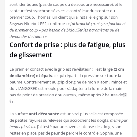
sont identiques (pas de coupe ou de soudure nécessaire), et le
capteur s’est synchronisé avec le contrôleur du scooter du
premier coup. Thomas, un client qui a installé le grip sur son
Segway Ninebot ES2, confirme :
« J’ai branché ça, et ça a fonctionné
du premier coup – pas besoin de bidouiller les paramètres ou de
demander de l’aide ! »
Confort de prise : plus de fatigue, plus
de glissement
Le premier contact avec le grip est révélateur : il est
large (2 cm
de diamètre) et épais
, ce qui répartit la pression sur toute la
paume. Contrairement au grip d’origine de mon Xiaomi, mince et
dur, l’ANGGREK est moulé pour s’adapter à la forme de la main –
pas de point de pression douloureux, même après 2 heures de骑
行.
La surface
anti-dérapante
est un vrai plus : elle est composée
de petites rayures surélevées qui accrochent les doigts,
même par
temps pluvieux
. J’ai testé par une averse intense : les doigts sont
restés en place, pas de peur de perdre le contrôle. Sophie, une