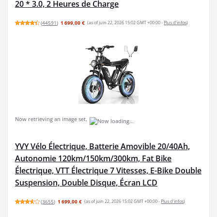
20 * 3.0, 2 Heures de Charge
(
44591
)
1 699,00 €
(as of juin 22, 2026 15:02 GMT +00:00 -
Plus d’infos
)
Now retrieving an image set.
YVY Vélo Électrique, Batterie Amovible 20/40Ah,
Autonomie 120km/150km/300km, Fat Bike
Électrique, VTT Électrique 7 Vitesses, E-Bike Double
Suspension, Double Disque, Écran LCD
(
3655
)
1 699,00 €
(as of juin 22, 2026 15:02 GMT +00:00 -
Plus d’infos
)