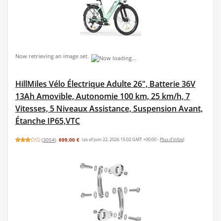
Now retrieving an image set.
HillMiles Vélo Électrique Adulte 26", Batterie 36V
13Ah Amovible, Autonomie 100 km, 25 km/h, 7
Vitesses, 5 Niveaux Assistance, Suspension Avant,
Étanche IP65,VTC
(
3054
)
699,00 €
(as of juin 22, 2026 15:02 GMT +00:00 -
Plus d’infos
)