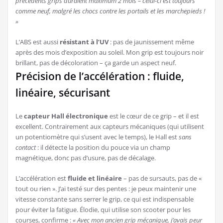
précédents grips duraient maximum 2 mois – celui-ci est toujours
comme neuf, malgré les chocs contre les portails et les marchepieds !
»
L’ABS est aussi
résistant à l’UV
: pas de jaunissement même
après des mois d’exposition au soleil. Mon grip est toujours noir
brillant, pas de décoloration – ça garde un aspect neuf.
Précision de l’accélération : fluide,
linéaire, sécurisant
Le
capteur Hall électronique
est le cœur de ce grip – et il est
excellent. Contrairement aux capteurs mécaniques (qui utilisent
un potentiomètre qui s’usent avec le temps), le Hall est
sans
contact
: il détecte la position du pouce via un champ
magnétique, donc pas d’usure, pas de décalage.
L’accélération est
fluide et linéaire
– pas de sursauts, pas de «
tout ou rien ». J’ai testé sur des pentes : je peux maintenir une
vitesse constante sans serrer le grip, ce qui est indispensable
pour éviter la fatigue. Élodie, qui utilise son scooter pour les
courses, confirme :
« Avec mon ancien grip mécanique, j’avais peur