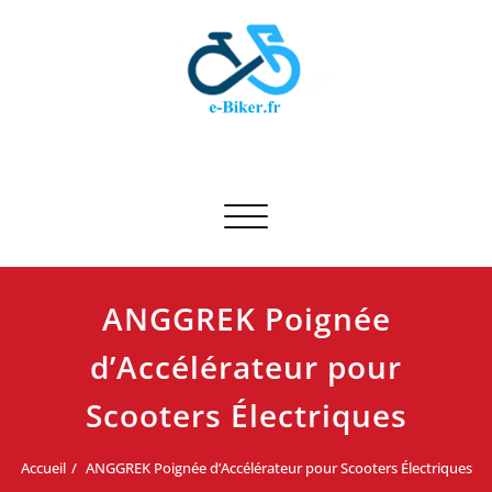
Skip
to
content
E-biker.fr
Test de produit de vélo
Afficher/masquer la navigation
ANGGREK Poignée
d’Accélérateur pour
Scooters Électriques
Accueil
ANGGREK Poignée d’Accélérateur pour Scooters Électriques