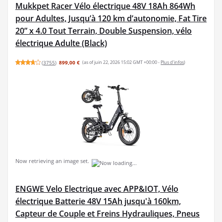
Mukkpet Racer Vélo électrique 48V 18Ah 864Wh
pour Adultes, Jusqu’à 120 km d’autonomie, Fat Tire
20” x 4.0 Tout Terrain, Double Suspension, vélo
électrique Adulte (Black)
(
3755
)
899,00 €
(as of juin 22, 2026 15:02 GMT +00:00 -
Plus d’infos
)
Now retrieving an image set.
ENGWE Velo Electrique avec APP&IOT, Vélo
électrique Batterie 48V 15Ah jusqu'à 160km,
Capteur de Couple et Freins Hydrauliques, Pneus