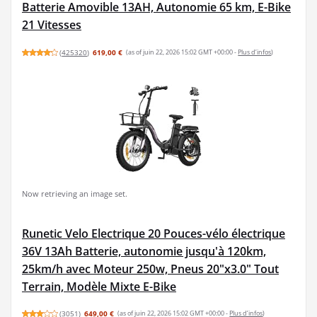
Batterie Amovible 13AH, Autonomie 65 km, E-Bike
21 Vitesses
(
425320
)
619,00 €
(as of juin 22, 2026 15:02 GMT +00:00 -
Plus d’infos
)
Now retrieving an image set.
Runetic Velo Electrique 20 Pouces-vélo électrique
36V 13Ah Batterie, autonomie jusqu'à 120km,
25km/h avec Moteur 250w, Pneus 20"x3.0" Tout
Terrain, Modèle Mixte E-Bike
(
3051
)
649,00 €
(as of juin 22, 2026 15:02 GMT +00:00 -
Plus d’infos
)