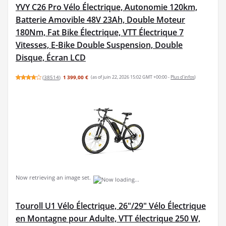
YVY C26 Pro Vélo Électrique, Autonomie 120km,
Batterie Amovible 48V 23Ah, Double Moteur
180Nm, Fat Bike Électrique, VTT Électrique 7
Vitesses, E-Bike Double Suspension, Double
Disque, Écran LCD
(
38514
)
1 399,00 €
(as of juin 22, 2026 15:02 GMT +00:00 -
Plus d’infos
)
Now retrieving an image set.
Touroll U1 Vélo Électrique, 26"/29" Vélo Électrique
en Montagne pour Adulte, VTT électrique 250 W,