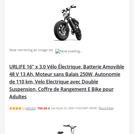
Now retrieving an image set.
URLIFE 16" x 3.0 Vélo Électrique, Batterie Amovible
48 V 13 Ah, Moteur sans Balais 250W, Autonomie
de 110 km, Velo Electrique avec Double
Suspension, Coffre de Rangement E Bike pour
Adultes
(
40535
)
799,00 €
(as of juin 22, 2026 15:02 GMT +00:00 -
Plus d’infos
)