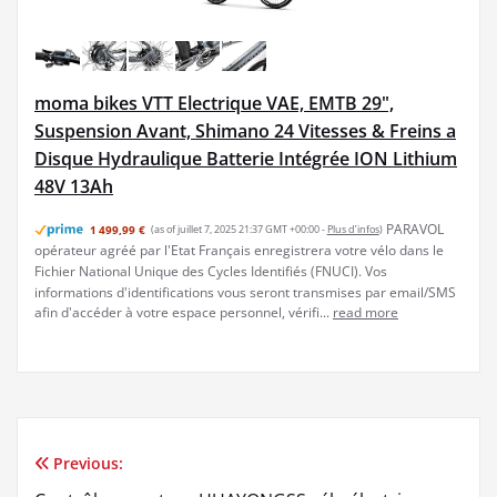
moma bikes VTT Electrique VAE, EMTB 29",
Suspension Avant, Shimano 24 Vitesses & Freins a
Disque Hydraulique Batterie Intégrée ION Lithium
48V 13Ah
PARAVOL
1 499,99 €
(as of juillet 7, 2025 21:37 GMT +00:00 -
Plus d’infos
)
opérateur agréé par l'Etat Français enregistrera votre vélo dans le
Fichier National Unique des Cycles Identifiés (FNUCI). Vos
informations d'identifications vous seront transmises par email/SMS
afin d'accéder à votre espace personnel, vérifi...
read more
Previous:
Navigation