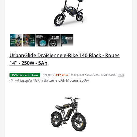
UrbanGlide Draisienne e-Bike 140 Black - Roues
14'' - 250W - 5Ah
399,00 €
337,98 €
(as of juillet 7, 2025 22:57 GMT +00:00 -
Plus
15% de réduction
jusqu'à 18Km Batterie 6Ah Moteur 250w
d’infos
)