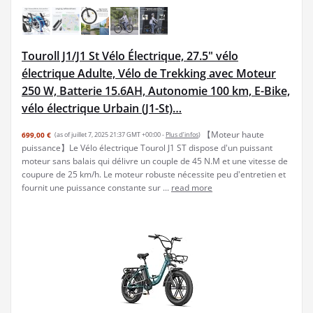
Touroll J1/J1 St Vélo Électrique, 27.5" vélo
électrique Adulte, Vélo de Trekking avec Moteur
250 W, Batterie 15.6AH, Autonomie 100 km, E-Bike,
vélo électrique Urbain (J1-St)…
【Moteur haute
699,00 €
(as of juillet 7, 2025 21:37 GMT +00:00 -
Plus d’infos
)
puissance】Le Vélo électrique Tourol J1 ST dispose d'un puissant
moteur sans balais qui délivre un couple de 45 N.M et une vitesse de
coupure de 25 km/h. Le moteur robuste nécessite peu d'entretien et
fournit une puissance constante sur ...
read more