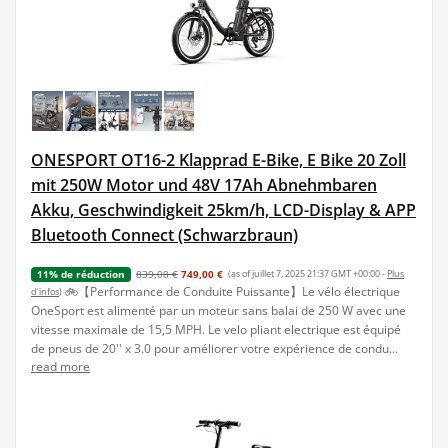
ONESPORT OT16-2 Klapprad E-Bike, E Bike 20 Zoll
mit 250W Motor und 48V 17Ah Abnehmbaren
Akku, Geschwindigkeit 25km/h, LCD-Display & APP
Bluetooth Connect (Schwarzbraun)
839,00 €
749,00 €
(as of juillet 7, 2025 21:37 GMT +00:00 -
Plus
11% de réduction
🚲【Performance de Conduite Puissante】Le vélo électrique
d’infos
)
OneSport est alimenté par un moteur sans balai de 250 W avec une
vitesse maximale de 15,5 MPH. Le velo pliant electrique est équipé
de pneus de 20'' x 3.0 pour améliorer votre expérience de condu...
read more