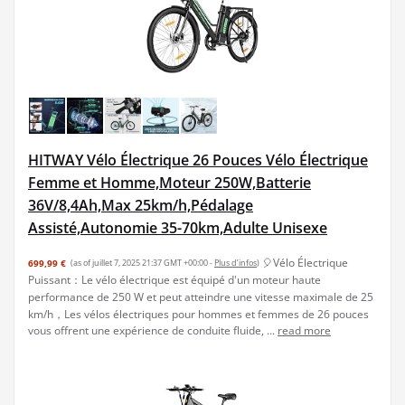
HITWAY Vélo Électrique 26 Pouces Vélo Électrique
Femme et Homme,Moteur 250W,Batterie
36V/8,4Ah,Max 25km/h,Pédalage
Assisté,Autonomie 35-70km,Adulte Unisexe
🎈Vélo Électrique
699,99 €
(as of juillet 7, 2025 21:37 GMT +00:00 -
Plus d’infos
)
Puissant：Le vélo électrique est équipé d'un moteur haute
performance de 250 W et peut atteindre une vitesse maximale de 25
km/h，Les vélos électriques pour hommes et femmes de 26 pouces
vous offrent une expérience de conduite fluide, ...
read more