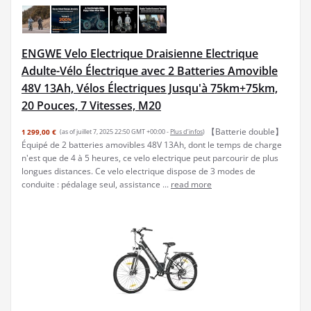
ENGWE Velo Electrique Draisienne Electrique
Adulte-Vélo Électrique avec 2 Batteries Amovible
48V 13Ah, Vélos Électriques Jusqu'à 75km+75km,
20 Pouces, 7 Vitesses, M20
【Batterie double】
1 299,00 €
(as of juillet 7, 2025 22:50 GMT +00:00 -
Plus d’infos
)
Équipé de 2 batteries amovibles 48V 13Ah, dont le temps de charge
n'est que de 4 à 5 heures, ce velo electrique peut parcourir de plus
longues distances. Ce velo electrique dispose de 3 modes de
conduite : pédalage seul, assistance ...
read more