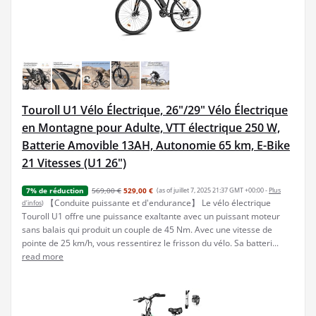
Touroll U1 Vélo Électrique, 26"/29" Vélo Électrique
en Montagne pour Adulte, VTT électrique 250 W,
Batterie Amovible 13AH, Autonomie 65 km, E-Bike
21 Vitesses (U1 26")
569,00 €
529,00 €
(as of juillet 7, 2025 21:37 GMT +00:00 -
Plus
7% de réduction
【Conduite puissante et d'endurance】 Le vélo électrique
d’infos
)
Touroll U1 offre une puissance exaltante avec un puissant moteur
sans balais qui produit un couple de 45 Nm. Avec une vitesse de
pointe de 25 km/h, vous ressentirez le frisson du vélo. Sa batteri...
read more