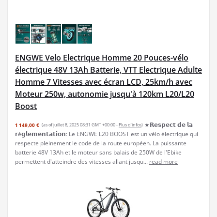
ENGWE Velo Electrique Homme 20 Pouces-vélo
électrique 48V 13Ah Batterie, VTT Electrique Adulte
Homme 7 Vitesses avec écran LCD, 25km/h avec
Moteur 250w, autonomie jusqu'à 120km L20/L20
Boost
★𝗥𝗲𝘀𝗽𝗲𝗰𝘁 𝗱𝗲 𝗹𝗮
1 149,00 €
(as of juillet 8, 2025 08:31 GMT +00:00 -
Plus d’infos
)
𝗿é𝗴𝗹𝗲𝗺𝗲𝗻𝘁𝗮𝘁𝗶𝗼𝗻: Le ENGWE L20 BOOST est un vélo électrique qui
respecte pleinement le code de la route européen. La puissante
batterie 48V 13Ah et le moteur sans balais de 250W de l'Ebike
permettent d'atteindre des vitesses allant jusqu...
read more