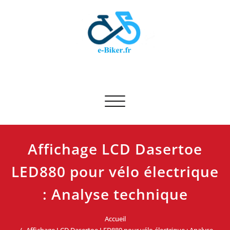
Skip
to
content
E-biker.fr
Test de produit de vélo
Afficher/masquer la navigation
Affichage LCD Dasertoe
LED880 pour vélo électrique
: Analyse technique
Accueil
Affichage LCD Dasertoe LED880 pour vélo électrique : Analyse