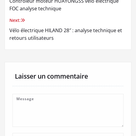
Contrôleur moteur HUAYONGSS vélo électrique
de
FOC analyse technique
l’article
Next:
Vélo électrique HILAND 28″ : analyse technique et
retours utilisateurs
Laisser un commentaire